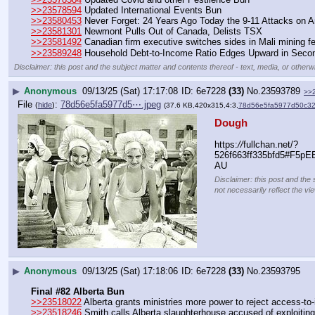
>>23578594
 Updated International Events Bun
>>23580453
 Never Forget: 24 Years Ago Today the 9-11 Attacks on 
>>23581301
 Newmont Pulls Out of Canada, Delists TSX
>>23581492
 Canadian firm executive switches sides in Mali mining f
>>23589248
 Household Debt-to-Income Ratio Edges Upward in Secon
Disclaimer: this post and the subject matter and contents thereof - text, media, or otherwi
▶
Anonymous
09/13/25 (Sat) 17:17:08
6e7228
(33)
No.
23593789
>>
File
:
78d56e5fa5977d5⋯.jpeg
(
hide
)
(37.6 KB,420x315,4:3,
78d56e5fa5977d50c3
Dough
https:
//
fullchan.net/?
526f663ff335bfd5#F5
AU
Disclaimer: this post and the 
not necessarily reflect the vi
▶
Anonymous
09/13/25 (Sat) 17:18:06
6e7228
(33)
No.
23593795
Final #82 Alberta Bun
>>23518022
 Alberta grants ministries more power to reject access-to
>>23518246
 Smith calls Alberta slaughterhouse accused of exploiting