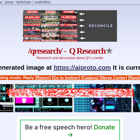
u
/
pone
/
turkchan
]
[
watchlist
]
/qresearch/ - Q Research
★
Research and discussion about Q's crumbs
generated image at
https://aiproto.com
It is cur
ting mode: Reply
[Return]
[Go to bottom]
[Catalog]
[Nerve Center]
[Rand