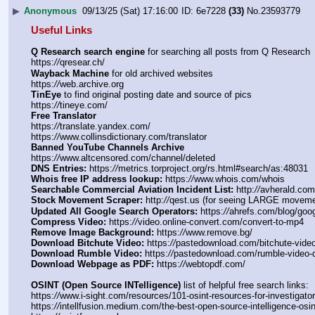
▶
Anonymous
09/13/25 (Sat) 17:16:00
6e7228
(33)
No.
23593779
Useful Links
Q Research search engine
 for searching all posts from Q Research
https:
//
qresear.ch/
Wayback Machine
 for old archived websites
https:
//
web.archive.org
TinEye
 to find original posting date and source of pics
https:
//
tineye.com/
Free Translator
https:
//
translate.yandex.com/
https:
//
www.collinsdictionary.com/translator
Banned YouTube Channels Archive
https:
//
www.altcensored.com/channel/deleted
DNS Entries:
 https:
//
metrics.torproject.org/rs.html#search/as:48031
Whois free IP address lookup:
 https:
//
www.whois.com/whois
Searchable Commercial Aviation Incident List:
 http:
//
avherald.com
Stock Movement Scraper:
 http:
//
qest.us (for seeing LARGE moveme
Updated All Google Search Operators:
 https:
//
ahrefs.com/blog/goo
Compress Video:
 https:
//
video.online-convert.com/convert-to-mp4
Remove Image Background:
 https:
//
www.remove.bg/
Download Bitchute Video:
 https:
//
pastedownload.com/bitchute-vide
Download Rumble Video:
 https:
//
pastedownload.com/rumble-video-
Download Webpage as PDF:
 https:
//
webtopdf.com/
OSINT (Open Source INTelligence)
 list of helpful free search links:
https:
//
www.i-sight.com/resources/101-osint-resources-for-investigator
https:
//
intellfusion.medium.com/the-best-open-source-intelligence-osi