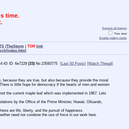
s time.
.
Expand all images
Tree view
Enable gallery mode
TS
/TheStorm
| TOR
link
arch/index.html
14:43
6e7228
(33)
No.
23593775
[Last 50 Posts]
[Watch Thread]
ve, because they are true, but also because they provide the moral 
. There is little hope for democracy if the hearts of men and women 
not the current maple leaf which was implemented in 1967. Lets 
tions by the Office of the Prime Minister, Huwaii, Oilsands, 
ese are life, liberty, and the pursuit of happiness.
ither need nor condone the use of force in our work here.