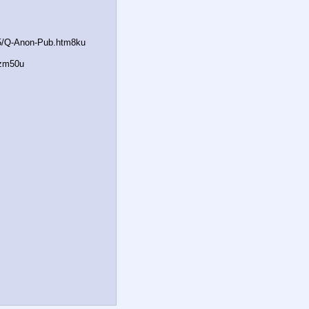
295/Q-Anon-Pub.htm8ku
Szm50u