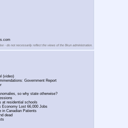
fs.com
se - do not necessarily reflect the views of the 8kun administration.
l (video)
commendations: Government Report
r
anomalies, so why state otherwise?
fessions
 at residential schools
as Economy Lost 66,000 Jobs
e in Canadian Patients
und dead
sts