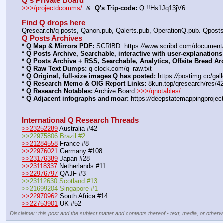
Q's Private Board
>>>/projectdcomms/
  &  
Q's Trip-code:
 Q !!Hs1Jq13jV6
Find Q drops here
Qresear.ch/q-posts, Qanon.pub, Qalerts.pub, OperationQ.pub. Qpost
Q Posts Archives
* Q Map & Mirrors PDF:
 SCRIBD: https:
//
www.scribd.com/documen
* Q Posts Archive, Searchable, interactive with user-explanations
* Q Posts Archive + RSS, Searchable, Analytics, Offsite Bread Ar
* Q Raw Text Dumps:
 q-clock.com/q_raw.txt
* Q Original, full-size images Q has posted:
 https:
//
postimg.cc/gal
* Q Research Memo & OIG Report Links:
 8kun.top/qresearch/res/
* Q Research Notables:
 Archive Board 
>>>/qnotables/
* Q Adjacent infographs and moar:
 https:
//
deepstatemappingprojec
International Q Research Threads
>>23252289
 Australia #42
>>22975806 Brazil #2
>>21284558
 France #8
>>22976021
 Germany #108
>>23176389
 Japan #28
>>23118337
 Netherlands #11
>>22976797
 QAJF #3
>>23112630 Scotland #13
>>21699204 Singapore #1
>>22970962
 South Africa #14
>>22753901
 UK #52
Disclaimer: this post and the subject matter and contents thereof - text, media, or otherwi