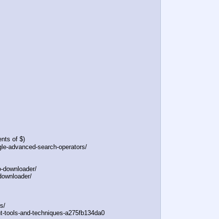
nts of $)
gle-advanced-search-operators/
o-downloader/
downloader/
s/
nt-tools-and-techniques-a275fb134da0