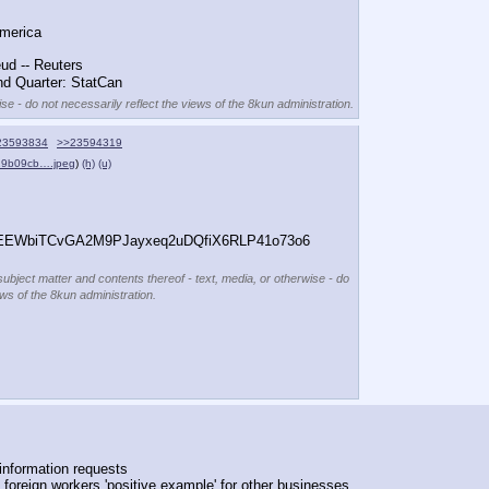
America
eud -- Reuters
d Quarter: StatCan
se - do not necessarily reflect the views of the 8kun administration.
23593834
>>23594319
29b09cb….jpeg
)
(h)
(u)
pEEEWbiTCvGA2M9PJayxeq2uDQfiX6RLP41o73o6
subject matter and contents thereof - text, media, or otherwise - do
ews of the 8kun administration.
-information requests
 foreign workers 'positive example' for other businesses