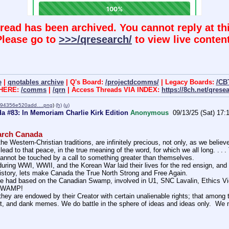
hread has been archived. You cannot reply at thi
Please go to
>>>/qresearch/
to view live content
e
|
qnotables archive
| Q's Board:
/projectdcomms/
| Legacy Boards:
/CB
 HERE:
/comms
|
/qrn
| Access Threads VIA INDEX:
https://8ch.net/qrese
594356e520add….png
)
(h)
(u)
a #83: In Memoriam Charlie Kirk Edition
Anonymous
09/13/25 (Sat) 17:
arch Canada
the Western-Christian traditions, are infinitely precious, not only, as we belie
ead to that peace, in the true meaning of the word, for which we all long. . . 
cannot be touched by a call to something greater than themselves.
uring WWI, WWII, and the Korean War laid their lives for the red ensign, and 
istory, lets make Canada the True North Strong and Free Again.
e had based on the Canadian Swamp, involved in U1, SNC Lavalin, Ethics Viola
 SWAMP!
they are endowed by their Creator with certain unalienable rights; that among th
, and dank memes. We do battle in the sphere of ideas and ideas only.  We ne