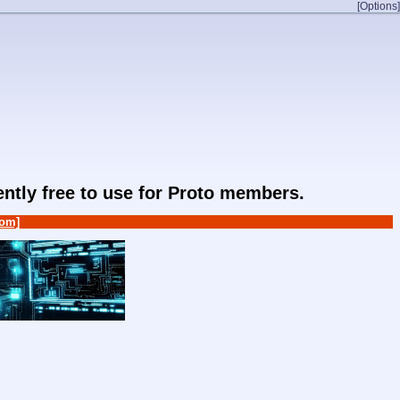
[Options]
rently free to use for Proto members.
om]