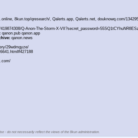
s.online, 8kun.top/qresearch/, Qalerts.app, Qalerts.net, douknowq.com/134
t/419874308/Q-Anon-The-Storm-X-VII?secret_password=55SQ1tCYhuNR8E
:
 qanon.pub qanon.app
chive:
 qanon.news
lery/29wdmgyze/
426641.html#427188
t.com/
se - do not necessarily reflect the views of the 8kun administration.