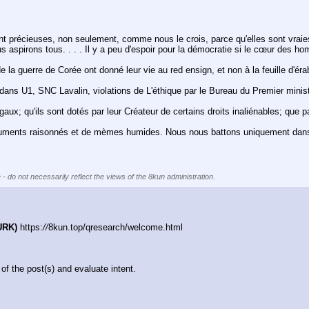
ent précieuses, non seulement, comme nous le crois, parce qu'elles sont vraies
ous aspirons tous. . . . Il y a peu d'espoir pour la démocratie si le cœur de
 la guerre de Corée ont donné leur vie au red ensign, et non à la feuille d'
é dans U1, SNC Lavalin, violations de L'éthique par le Bureau du Premier min
 qu'ils sont dotés par leur Créateur de certains droits inaliénables; que parmi
guments raisonnés et de mèmes humides. Nous nous battons uniquement dans 
 - do not necessarily reflect the views of the 8kun administration.
URK)
 https:
//
8kun.top/qresearch/welcome.html
f the post(s) and evaluate intent.