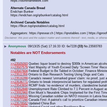
https:
//
osintframework.com
Alternate Canada Bread
Endchan Bunker
https:
//
endchan.org/qrbunker/catalog.html
Archived Canada Notables
https:
//
8kun.top/qnotables/catalog.html
Aggregators: https:
//
qresear.ch | https:
//
qnotables.com | https:
//
qproo
Disclaimer: this post and the subject matter and contents thereof - text, media, or otherwi
▶
Anonymous
09/13/25 (Sat) 17:16:33
6e7228
(33)
No.
23593783
Notables are NOT Endorsements
#82
>>23505093
 Quebec liquor board to destroy $300k in American alcoho
>>23507579
 Vast Majority of Youth Exceed Daily ‘Screen Time’ Re
>>23507604
 Federal Budget to Be Tabled in October: Finance Ministe
>>23511359
 Ontario to Ban Research Testing Using Dogs and Cats
>>23516289
 Canada's newest 'unmarked grave' claim: no proof, just 
>>23536771
 Ontario to break interprovincial barriers for regulated pro
>>23543934
 RCMP finds ‘no evidence’ of murders, clandestine burials
>>23552848
 Unemployment Rate Climbed to 7.1 Percent in August 
>>23552960
 Elon Musk’s Neuralink Chips Implanted for the First Tim
>>23560915
 Missing Canadian soldier on NATO mission in Latvia fo
>>23577290
 Canada First: A patriot's call to prioritize Canadian intere
>>23578582
 Updated China Bun
>>23578584
 Updated Covid and other Pestilence Bun