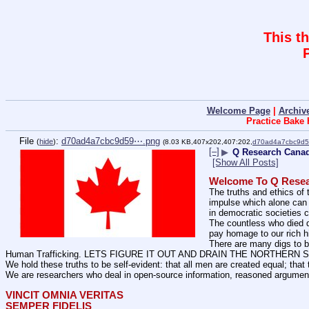
This t
Welcome Page
|
Archiv
Practice Bake
File
:
d70ad4a7cbc9d59⋯.png
(
hide
)
(8.03 KB,407x202,407:202,
d70ad4a7cbc9d
[–]
▶
Q Research Canad
[Show All Posts]
Welcome To Q Rese
The truths and ethics of 
impulse which alone can l
in democratic societies 
The countless who died d
pay homage to our rich h
There are many digs to b
Human Trafficking. LETS FIGURE IT OUT AND DRAIN THE NORTHERN
We hold these truths to be self-evident: that all men are created equal; that 
We are researchers who deal in open-source information, reasoned argument
VINCIT OMNIA VERITAS
SEMPER FIDELIS