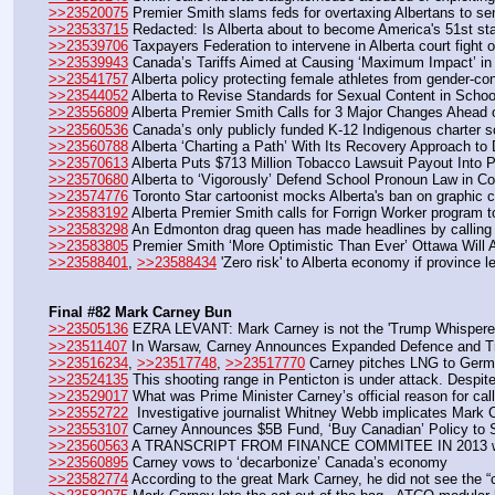
>>23520075
 Premier Smith slams feds for overtaxing Albertans to se
>>23533715
 Redacted: Is Alberta about to become America's 51st st
>>23539706
 Taxpayers Federation to intervene in Alberta court fight 
>>23539943
 Canada’s Tariffs Aimed at Causing ‘Maximum Impact’ in
>>23541757
 Alberta policy protecting female athletes from gender-c
>>23544052
 Alberta to Revise Standards for Sexual Content in Scho
>>23556809
 Alberta Premier Smith Calls for 3 Major Changes Ahead
>>23560536
 Canada’s only publicly funded K-12 Indigenous charter sc
>>23560788
 Alberta ‘Charting a Path’ With Its Recovery Approach to
>>23570613
 Alberta Puts $713 Million Tobacco Lawsuit Payout Into 
>>23570680
 Alberta to ‘Vigorously’ Defend School Pronoun Law in C
>>23574776
 Toronto Star cartoonist mocks Alberta's ban on graphic c
>>23583192
 Alberta Premier Smith calls for Forrign Worker program
>>23583298
 An Edmonton drag queen has made headlines by calling f
>>23583805
 Premier Smith ‘More Optimistic Than Ever’ Ottawa Will 
>>23588401
, 
>>23588434
 'Zero risk' to Alberta economy if province
Final #82 Mark Carney Bun
>>23505136
 EZRA LEVANT: Mark Carney is not the 'Trump Whisperer'
>>23511407
 In Warsaw, Carney Announces Expanded Defence and Tr
>>23516234
, 
>>23517748
, 
>>23517770
 Carney pitches LNG to Germany
>>23524135
 This shooting range in Penticton is under attack. Despi
>>23529017
 What was Prime Minister Carney’s official reason for call
>>23552722
  Investigative journalist Whitney Webb implicates Mark
>>23553107
 Carney Announces $5B Fund, ‘Buy Canadian’ Policy to 
>>23560563
 A TRANSCRIPT FROM FINANCE COMMITEE IN 2013 which 
>>23560895
 Carney vows to ‘decarbonize’ Canada’s economy
>>23582774
 According to the great Mark Carney, he did not see the 