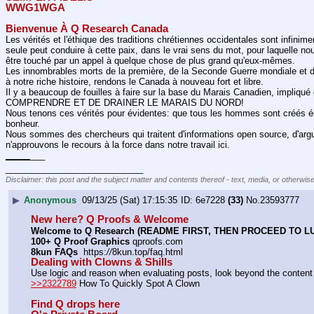
WWG1WGA
Bienvenue À Q Research Canada
Les vérités et l'éthique des traditions chrétiennes occidentales sont infinim
seule peut conduire à cette paix, dans le vrai sens du mot, pour laquelle n
être touché par un appel à quelque chose de plus grand qu'eux-mêmes.
Les innombrables morts de la première, de la Seconde Guerre mondiale et de
à notre riche histoire, rendons le Canada à nouveau fort et libre.
Il y a beaucoup de fouilles à faire sur la base du Marais Canadien, impliqu
COMPRENDRE ET DE DRAINER LE MARAIS DU NORD!
Nous tenons ces vérités pour évidentes: que tous les hommes sont créés égaux;
bonheur.
Nous sommes des chercheurs qui traitent d'informations open source, d'ar
n'approuvons le recours à la force dans notre travail ici.
_
_
_
_
_
___
____________________________
Disclaimer: this post and the subject matter and contents thereof - text, media, or otherwise
▶
Anonymous
09/13/25 (Sat) 17:15:35
6e7228
(33)
No.
23593777
New here? Q Proofs & Welcome
Welcome to Q Research (README FIRST, THEN PROCEED TO L
100+ Q Proof Graphics
 qproofs.com
8kun FAQs
  https:
//
8kun.top/faq.html
Dealing with Clowns & Shills
Use logic and reason when evaluating posts, look beyond the content o
>>2322789
 How To Quickly Spot A Clown
Find Q drops here