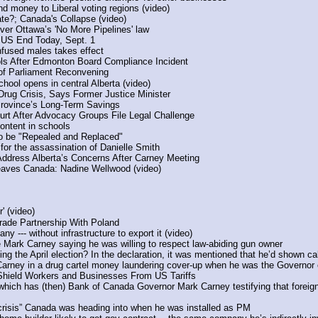
nd money to Liberal voting regions (video)
ate?; Canada's Collapse (video)
over Ottawa’s 'No More Pipelines' law
 US End Today, Sept. 1
onfused males takes effect
ols After Edmonton Board Compliance Incident
 of Parliament Reconvening
hool opens in central Alberta (video)
 Drug Crisis, Says Former Justice Minister
Province’s Long-Term Savings
ourt After Advocacy Groups File Legal Challenge
ontent in schools
 to be "Repealed and Replaced"
or the assassination of Danielle Smith
Address Alberta’s Concerns After Carney Meeting
 leaves Canada: Nadine Wellwood (video)
 (video)
ade Partnership With Poland
 --- without infrastructure to export it (video)
te Mark Carney saying he was willing to respect law-abiding gun owner
ing the April election? In the declaration, it was mentioned that he’d shown cab
 Carney in a drug cartel money laundering cover-up when he was the Governor
Shield Workers and Businesses From US Tariffs
has (then) Bank of Canada Governor Mark Carney testifying that foreig
“crisis” Canada was heading into when he was installed as PM