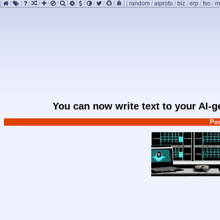
[
/
/
/
/
/
/
/
/
/
/
/
/
]
[
random
/
aiproto
/
biz
/
erp
/
fso
/
m
You can now write text to your AI-
Pos