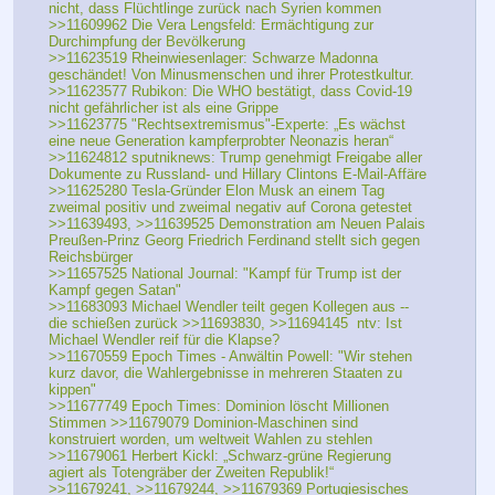
nicht, dass Flüchtlinge zurück nach Syrien kommen
>>11609962 Die Vera Lengsfeld: Ermächtigung zur 
Durchimpfung der Bevölkerung
>>11623519 Rheinwiesenlager: Schwarze Madonna 
geschändet! Von Minusmenschen und ihrer Protestkultur.
>>11623577 Rubikon: Die WHO bestätigt, dass Covid-19 
nicht gefährlicher ist als eine Grippe
>>11623775 "Rechtsextremismus"-Experte: „Es wächst 
eine neue Generation kampferprobter Neonazis heran“
>>11624812 sputniknews: Trump genehmigt Freigabe aller 
Dokumente zu Russland- und Hillary Clintons E-Mail-Affäre
>>11625280 Tesla-Gründer Elon Musk an einem Tag 
zweimal positiv und zweimal negativ auf Corona getestet
>>11639493, >>11639525 Demonstration am Neuen Palais 
Preußen-Prinz Georg Friedrich Ferdinand stellt sich gegen 
Reichsbürger
>>11657525 National Journal: "Kampf für Trump ist der 
Kampf gegen Satan"
>>11683093 Michael Wendler teilt gegen Kollegen aus -- 
die schießen zurück >>11693830, >>11694145  ntv: Ist 
Michael Wendler reif für die Klapse?
>>11670559 Epoch Times - Anwältin Powell: "Wir stehen 
kurz davor, die Wahlergebnisse in mehreren Staaten zu 
kippen"
>>11677749 Epoch Times: Dominion löscht Millionen 
Stimmen >>11679079 Dominion-Maschinen sind 
konstruiert worden, um weltweit Wahlen zu stehlen
>>11679061 Herbert Kickl: „Schwarz-grüne Regierung 
agiert als Totengräber der Zweiten Republik!“
>>11679241, >>11679244, >>11679369 Portugiesisches 