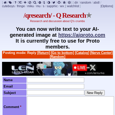
[
/
/
/
/
/
/
/
/
/
/
/
/
/
]
[
dir
/
random
/
abdl
/
cuteboys
/
fringe
/
miku
/
mu
/
s
/
sapphic
/
wx
]
[
watchlist
]
[Options]
/qresearch/ - Q Research
★
Research and discussion about Q's crumbs
You can now write text to your AI-
generated image at
https://aiproto.com
It is currently free to use for Proto
members.
Posting mode: Reply
[Return]
[Go to bottom]
[Catalog]
[Nerve Center]
[Random]
Name
Email
Subject
Comment
*