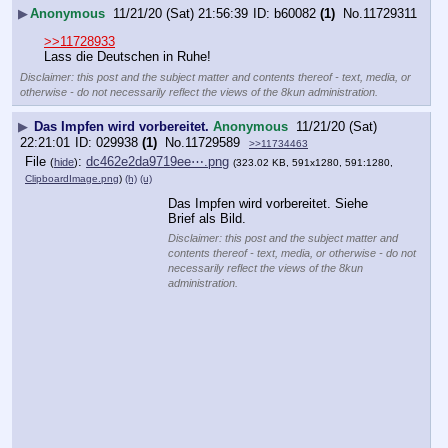
▶
Anonymous
11/21/20 (Sat) 21:56:39
b60082
(1)
No.
11729311
>>11728933
Lass die Deutschen in Ruhe!
Disclaimer: this post and the subject matter and contents thereof - text, media, or
otherwise - do not necessarily reflect the views of the 8kun administration.
▶
Das Impfen wird vorbereitet.
Anonymous
11/21/20 (Sat)
22:21:01
029938
(1)
No.
11729589
>>11734463
File
:
dc462e2da9719ee⋯.png
(
hide
)
(323.02 KB, 591x1280, 591:1280,
ClipboardImage.png
)
(h)
(u)
Das Impfen wird vorbereitet. Siehe 
Brief als Bild.
Disclaimer: this post and the subject matter and
contents thereof - text, media, or otherwise - do not
necessarily reflect the views of the 8kun
administration.