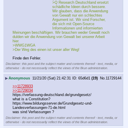
>Q Research Deutschland ersetzt 
schädliche Ideen durch bessere. 
Wir glauben, dass die Anwendung 
von Gewalt nur ein schlechtes 
Argument ist. Wir sind Forscher, 
die sich mit Open-Source 
Informationen und informierten 
Meinungen beschäftigen. Wir brauchen weder Gewalt noch 
dulden wir die Anwendung von Gewalt bei unserer Arbeit 
hier.
>WWG1WGA
>Der Weg des einen ist unser aller Weg!
Finde den Fehler.
Disclaimer: this post and the subject matter and contents thereof - text, media, or
otherwise - do not necessarily reflect the views of the 8kun administration.
▶
Anonymous
11/21/20 (Sat) 21:42:31
65d6d1
(19)
No.
11729144
>>11728933
>>11729034
https:
//
verfassung-deutschland.de/grundgesetz/
what is a Constitution?
https:
//
www.bildungsserver.de/Grundgesetz-und-
Landesverfassungen-71-de.html
was sind Verfassungen ?
Disclaimer: this post and the subject matter and contents thereof - text, media, or
otherwise - do not necessarily reflect the views of the 8kun administration.