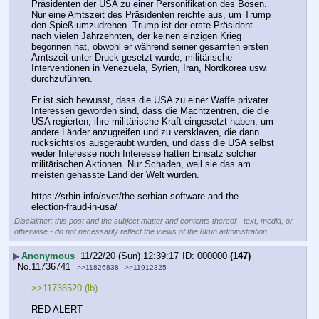
Präsidenten der USA zu einer Personifikation des Bösen. 
Nur eine Amtszeit des Präsidenten reichte aus, um Trump 
den Spieß umzudrehen. Trump ist der erste Präsident 
nach vielen Jahrzehnten, der keinen einzigen Krieg 
begonnen hat, obwohl er während seiner gesamten ersten 
Amtszeit unter Druck gesetzt wurde, militärische 
Interventionen in Venezuela, Syrien, Iran, Nordkorea usw. 
durchzuführen.
Er ist sich bewusst, dass die USA zu einer Waffe privater 
Interessen geworden sind, dass die Machtzentren, die die 
USA regierten, ihre militärische Kraft eingesetzt haben, um 
andere Länder anzugreifen und zu versklaven, die dann 
rücksichtslos ausgeraubt wurden, und dass die USA selbst 
weder Interesse noch Interesse hatten Einsatz solcher 
militärischen Aktionen. Nur Schaden, weil sie das am 
meisten gehasste Land der Welt wurden.
https:
//
srbin.info/svet/the-serbian-software-and-the-
election-fraud-in-usa/
Disclaimer: this post and the subject matter and contents thereof - text, media, or
otherwise - do not necessarily reflect the views of the 8kun administration.
▶
Anonymous
11/22/20 (Sun) 12:39:17
000000
(147)
No.
11736741
>>11826838
>>11912325
>>11736520 (lb)
RED ALERT 