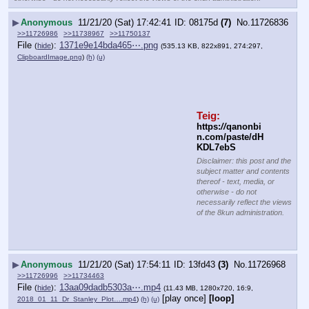
▶
Anonymous
11/21/20 (Sat) 17:42:41
08175d
(7)
No.
11726836
>>11726986
>>11738967
>>11750137
File
:
1371e9e14bda465⋯.png
(
hide
)
(535.13 KB, 822x891, 274:297,
ClipboardImage.png
)
(h)
(u)
Teig:
https:
//
qanonbi
n.com/paste/dH
KDL7ebS 
Disclaimer: this post and the
subject matter and contents
thereof - text, media, or
otherwise - do not
necessarily reflect the views
of the 8kun administration.
▶
Anonymous
11/21/20 (Sat) 17:54:11
13fd43
(3)
No.
11726968
>>11726996
>>11734463
File
:
13aa09dadb5303a⋯.mp4
(
hide
)
(11.43 MB, 1280x720, 16:9,
[play once]
[loop]
2018_01_11_Dr_Stanley_Plot….mp4
)
(h)
(u)