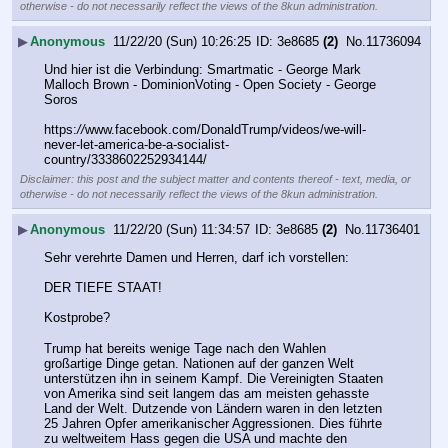
otherwise - do not necessarily reflect the views of the 8kun administration.
▶
Anonymous
11/22/20 (Sun) 10:26:25
3e8685
(2)
No.
11736094
Und hier ist die Verbindung: Smartmatic - George Mark 
Malloch Brown - DominionVoting - Open Society - George 
Soros
https:
//
www.facebook.com/DonaldTrump/videos/we-will-
never-let-america-be-a-socialist-
country/3338602252934144/
Disclaimer: this post and the subject matter and contents thereof - text, media, or
otherwise - do not necessarily reflect the views of the 8kun administration.
▶
Anonymous
11/22/20 (Sun) 11:34:57
3e8685
(2)
No.
11736401
Sehr verehrte Damen und Herren, darf ich vorstellen:
DER TIEFE STAAT!
Kostprobe? 
Trump hat bereits wenige Tage nach den Wahlen 
großartige Dinge getan. Nationen auf der ganzen Welt 
unterstützen ihn in seinem Kampf. Die Vereinigten Staaten 
von Amerika sind seit langem das am meisten gehasste 
Land der Welt. Dutzende von Ländern waren in den letzten 
25 Jahren Opfer amerikanischer Aggressionen. Dies führte 
zu weltweitem Hass gegen die USA und machte den 