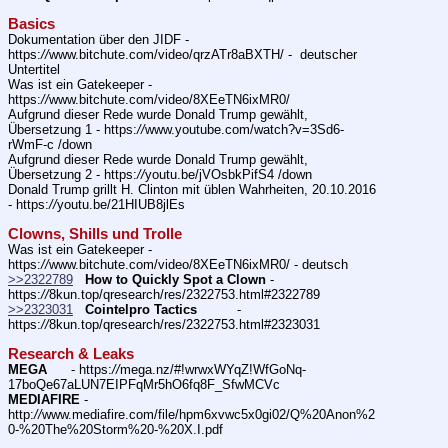
Basics
Dokumentation über den JIDF - 
https:
//
www.bitchute.com/video/qrzATr8aBXTH/ -  deutscher 
Untertitel
Was ist ein Gatekeeper - 
https:
//
www.bitchute.com/video/8XEeTN6ixMR0/ 
Aufgrund dieser Rede wurde Donald Trump gewählt, 
Übersetzung 1 - https:
//
www.youtube.com/watch?v=3Sd6-
rWmF-c /down
Aufgrund dieser Rede wurde Donald Trump gewählt, 
Übersetzung 2 - https:
//
youtu.be/jVOsbkPifS4 /down
Donald Trump grillt H. Clinton mit üblen Wahrheiten, 20.10.2016  
- https:
//
youtu.be/21HIUB8jlEs  
Clowns, Shills und Trolle
Was ist ein Gatekeeper - 
https:
//
www.bitchute.com/video/8XEeTN6ixMR0/ - deutsch
>>2322789
How to Quickly Spot a Clown
 - 
https:
//
8kun.top/qresearch/res/2322753.html#2322789
>>2323031
Cointelpro Tactics
          - 
https:
//
8kun.top/qresearch/res/2322753.html#2323031
Research & Leaks
MEGA
      - https:
//
mega.nz/#!wrwxWYqZ!WfGoNq-
17boQe67aLUN7EIPFqMr5hO6fq8F_SfwMCVc
MEDIAFIRE
 - 
http:
//
www.mediafire.com/file/hpm6xvwc5x0gi02/Q%20Anon%2
0-%20The%20Storm%20-%20X.I.pdf