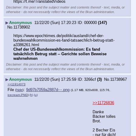
https:
//
t.me/TranslatedVideos
Disclaimer: this post and the subject matter and contents thereof - text, media, or
otherwise - do not necessarily reflect the views of the 8kun administration.
▶
Anonymous
11/22/20 (Sun) 17:20:23
000000
(147)
No.
11738902
https:
//
www.epochtimes.de/politik/ausland/chef-der-
bundeswahlkommission-es-fand-tatsaechlich-betrug-statt-
a3386261.html
Chef der US-Bundeswahlkommission: Es fand 
tatsächlich Betrug statt -- Gerichte sollen Beweise 
wahrnehmen
Disclaimer: this post and the subject matter and contents thereof - text, media, or
otherwise - do not necessarily reflect the views of the 8kun administration.
▶
Anonymous
11/22/20 (Sun) 17:25:59
3266cf
(3)
No.
11738967
>>11914073
File
:
9d97b7059a2887d⋯.png
(
hide
)
(1.17 MB, 920x608, 115:76,
icecream.PNG
)
(h)
(u)
>>11726836
Danke 
Bäcker tolles 
Brot.
2 Becher Eis 
- nur für dich!