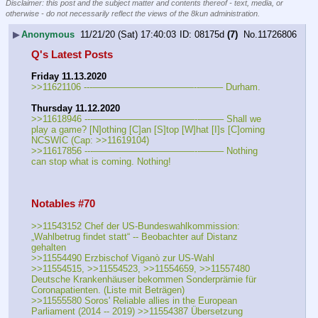
Disclaimer: this post and the subject matter and contents thereof - text, media, or
otherwise - do not necessarily reflect the views of the 8kun administration.
▶
Anonymous
11/21/20 (Sat) 17:40:03
08175d
(7)
No.
11726806
Q's Latest Posts
Friday 11.13.2020
>>11621106 ---———————————--——– Durham.
Thursday 11.12.2020
>>11618946 ---———————————--——– Shall we 
play a game? [N]othing [C]an [S]top [W]hat [I]s [C]oming 
NCSWIC (Cap: >>11619104)
>>11617856 ---———————————--——– Nothing 
can stop what is coming. Nothing!
Notables #70
>>11543152 Chef der US-Bundeswahlkommission: 
„Wahlbetrug findet statt“ -- Beobachter auf Distanz 
gehalten
>>11554490 Erzbischof Viganò zur US-Wahl
>>11554515, >>11554523, >>11554659, >>11557480 
Deutsche Krankenhäuser bekommen Sonderprämie für 
Coronapatienten. (Liste mit Beträgen)
>>11555580 Soros' Reliable allies in the European 
Parliament (2014 -- 2019) >>11554387 Übersetzung 