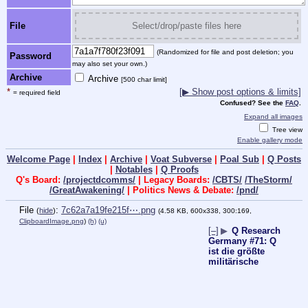
File
Select/drop/paste files here
(Randomized for file and post deletion; you
Password
may also set your own.)
Archive
Archive
[500 char limit]
*
[▶ Show post options & limits]
= required field
Confused? See the
FAQ
.
Expand all images
Tree view
Enable gallery mode
Welcome Page
|
Index
|
Archive
|
Voat Subverse
|
Poal Sub
|
Q Posts
|
Notables
|
Q Proofs
Q's Board:
/projectdcomms/
| Legacy Boards:
/CBTS/
/TheStorm/
/GreatAwakening/
| Politics News & Debate:
/pnd/
File
:
7c62a7a19fe215f⋯.png
(
hide
)
(4.58 KB, 600x338, 300:169,
ClipboardImage.png
)
(h)
(u)
[–]
▶
Q Research
Germany #71: Q
ist die größte
militärische