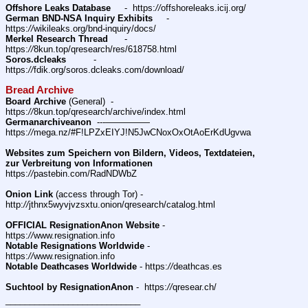
Offshore Leaks Database
     -  https:
//
offshoreleaks.icij.org/
German BND-NSA Inquiry Exhibits
     -  
https:
//
wikileaks.org/bnd-inquiry/docs/
Merkel Research Thread
      -  
https:
//
8kun.top/qresearch/res/618758.html
Soros.dcleaks
          -  
https:
//
fdik.org/soros.dcleaks.com/download/
Bread Archive
Board Archive
 (General)  -  
https:
//
8kun.top/qresearch/archive/index.html
Germanarchiveanon
  ---—————   
https:
//
mega.nz/#F!LPZxEIYJ!N5JwCNoxOxOtAoErKdUgvwa
Websites zum Speichern von Bildern, Videos, Textdateien, 
zur Verbreitung von Informationen
https:
//
pastebin.com/RadNDWbZ
Onion Link
 (access through Tor) - 
http:
//
jthnx5wyvjvzsxtu.onion/qresearch/catalog.html
OFFICIAL ResignationAnon Website
 -  
https:
//
www.resignation.info 
Notable Resignations Worldwide
 - 
https:
//
www.resignation.info
Notable Deathcases Worldwide
 - https:
//
deathcas.es
Suchtool by ResignationAnon
 -  https:
//
qresear.ch/
____________________________