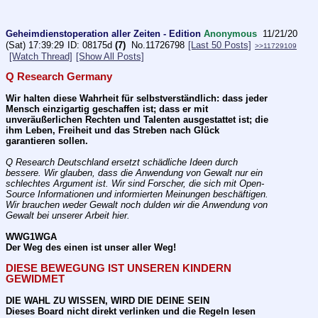
Geheimdienstoperation aller Zeiten - Edition
Anonymous
11/21/20
(Sat) 17:39:29
08175d
(7)
No.
11726798
[Last 50 Posts]
>>11729109
[Watch Thread]
[Show All Posts]
Q Research Germany
Wir halten diese Wahrheit für selbstverständlich: dass jeder 
Mensch einzigartig geschaffen ist; dass er mit 
unveräußerlichen Rechten und Talenten ausgestattet ist; die 
ihm Leben, Freiheit und das Streben nach Glück 
garantieren sollen.
Q Research Deutschland ersetzt schädliche Ideen durch 
bessere. Wir glauben, dass die Anwendung von Gewalt nur ein 
schlechtes Argument ist. Wir sind Forscher, die sich mit Open-
Source Informationen und informierten Meinungen beschäftigen. 
Wir brauchen weder Gewalt noch dulden wir die Anwendung von 
Gewalt bei unserer Arbeit hier.
WWG1WGA
Der Weg des einen ist unser aller Weg!
DIESE BEWEGUNG IST UNSEREN KINDERN 
GEWIDMET
DIE WAHL ZU WISSEN, WIRD DIE DEINE SEIN
Dieses Board nicht direkt verlinken und die Regeln lesen