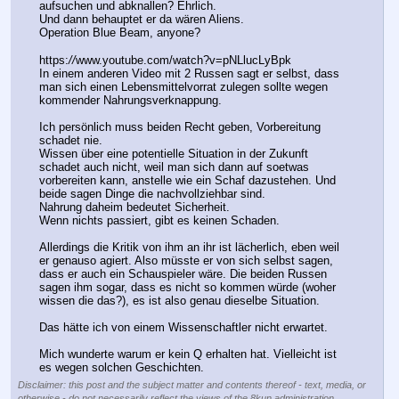
aufsuchen und abknallen? Ehrlich.
Und dann behauptet er da wären Aliens.
Operation Blue Beam, anyone?
https:
//
www.youtube.com/watch?v=pNLlucLyBpk
In einem anderen Video mit 2 Russen sagt er selbst, dass 
man sich einen Lebensmittelvorrat zulegen sollte wegen 
kommender Nahrungsverknappung.
Ich persönlich muss beiden Recht geben, Vorbereitung 
schadet nie.
Wissen über eine potentielle Situation in der Zukunft 
schadet auch nicht, weil man sich dann auf soetwas 
vorbereiten kann, anstelle wie ein Schaf dazustehen. Und 
beide sagen Dinge die nachvollziehbar sind.
Nahrung daheim bedeutet Sicherheit.
Wenn nichts passiert, gibt es keinen Schaden.
Allerdings die Kritik von ihm an ihr ist lächerlich, eben weil 
er genauso agiert. Also müsste er von sich selbst sagen, 
dass er auch ein Schauspieler wäre. Die beiden Russen 
sagen ihm sogar, dass es nicht so kommen würde (woher 
wissen die das?), es ist also genau dieselbe Situation.
Das hätte ich von einem Wissenschaftler nicht erwartet.
Mich wunderte warum er kein Q erhalten hat. Vielleicht ist 
es wegen solchen Geschichten.
Disclaimer: this post and the subject matter and contents thereof - text, media, or
otherwise - do not necessarily reflect the views of the 8kun administration.