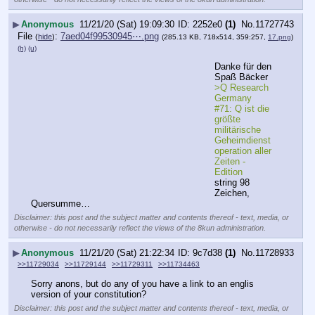
▶
Anonymous
11/21/20 (Sat) 19:09:30
2252e0
(1)
No.
11727743
File
:
7aed04f99530945⋯.png
(
hide
)
(285.13 KB, 718x514, 359:257,
17.png
)
(h)
(u)
Danke für den 
Spaß Bäcker
>Q Research 
Germany 
#71: Q ist die 
größte 
militärische 
Geheimdienst
operation aller 
Zeiten - 
Edition
string 98 
Zeichen, 
Quersumme…
Disclaimer: this post and the subject matter and contents thereof - text, media, or
otherwise - do not necessarily reflect the views of the 8kun administration.
▶
Anonymous
11/21/20 (Sat) 21:22:34
9c7d38
(1)
No.
11728933
>>11729034
>>11729144
>>11729311
>>11734463
Sorry anons, but do any of you have a link to an englis 
version of your constitution?
Disclaimer: this post and the subject matter and contents thereof - text, media, or