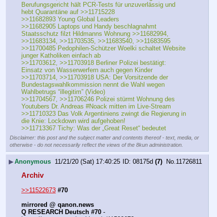
Berufungsgericht hält PCR-Tests für unzuverlässig und 
hebt Quarantäne auf >>11715228
>>11682893 Young Global Leaders
>>11682905 Laptops und Handy beschlagnahmt 
Staatsschutz filzt Hildmanns Wohnung >>11682994, 
>>11683134, >>11703535, >>11683540, >>11683595
>>11700485 Pedophilen-Schützer Woelki schaltet Website 
junger Katholiken einfach ab
>>11703612, >>11703918 Berliner Polizei bestätigt: 
Einsatz von Wasserwerfern auch gegen Kinder
>>11703714, >>11703918 USA: Der Vorsitzende der 
Bundestagswahlkommission nennt die Wahl wegen 
Wahlbetrugs “illegitim” (Video)
>>11704567, >>11706246 Polizei stürmt Wohnung des 
Youtubers Dr. Andreas #Noack mitten im Live-Stream
>>11710323 Das Volk Argentiniens zwingt die Regierung in 
die Knie: Lockdown wird aufgehoben!
>>11713367 Tichy: Was der „Great Reset“ bedeutet
Disclaimer: this post and the subject matter and contents thereof - text, media, or
otherwise - do not necessarily reflect the views of the 8kun administration.
▶
Anonymous
11/21/20 (Sat) 17:40:25
08175d
(7)
No.
11726811
Archiv
>>11522673
#70
mirrored @ qanon.news
Q RESEARCH Deutsch #70
 - 