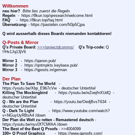
Willkommen
neu hier?
Bitte lies zuerst die Regeln.
Regeln
  -  https:
//
8kun.top/qresearch/welcome.html
FAQ
     -  https:
//
8kun.top/faq.html 
Übersetzung:
 - https:
//
pastebin.com/N3p5Cjpa
Q wird ausserhalb dieses Boards niemanden kontaktieren!
Q-Posts & Mirror
Q's Private Board:
>>>/projectdcomms/
Q's Trip-code:
 Q 
!!Hs1Jq13jV6
Mirror 1
   -  https:
//
qanon.pub/
Mirror 2
   -  https:
//
qntmpkts.keybase.pub/
Mirror 3
   -  https:
//
qposts.in/german
Der Plan
The Plan To Save The World
   -  
https:
//
youtu.be/Xbp_E9b7cVw  - deutscher Untertitel 
Killing The Mockingbird
      -  https:
//
youtu.be/eZoejfnXUdQ  - 
deutscher Untertitel 
Q - We are the Plan
          -  https:
//
youtu.be/OedjBvsT634  - 
deutscher Untertitel 
Q - Dark To Light
            -  https:
//
www.youtube.com/watch?
v=NGuyUyRBsA4 /down
Der Plan die Welt zu retten - Remastered deutsch
 -  
https:
//
youtu.be/nyvDf7CMfAA /down
The Best of the Best Q Proofs
 - >>4004099
100+ Q Proof Graphics
        -  https:
//
www.qproofs.com/