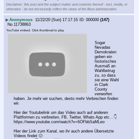
Disclaimer: this post and the subject matter and contents thereof - text, media, or
otherwise - do not necessarily reflect the views of the 8kun administration.
▶
Anonymous
11/22/20 (Sun) 17:17:15
000000
(147)
No.
11738863
YouTube embed. Click thumbnail to play.
Sogar 
Nevadas 
Demokraten 
geben ein 
historisches 
Ausmaß an 
Wahlbetrug 
zu, so dass 
sie eine Wahl 
in Clark 
County 
verworfen 
haben. Je mehr wir suchen, desto mehr Verbrechen finden 
wir.
Hier der Youtubelink um das Video auch auf anderen 
Plattformen zu verbreiten, FB, Twitter, Whats App etc…👇
https:
//
www.youtube.com/watch?v=6OFbbSaMLeo
Hier der Link zum Kanal, wo ihr auch andere Übersetzte 
Videos findet 🙂