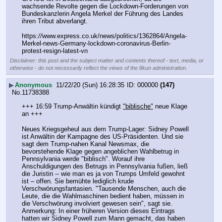
wachsende Revolte gegen die Lockdown-Forderungen von 
Bundeskanzlerin Angela Merkel der Führung des Landes 
ihren Tribut abverlangt.
https:
//
www.express.co.uk/news/politics/1362864/Angela-
Merkel-news-Germany-lockdown-coronavirus-Berlin-
protest-resign-latest-vn
Disclaimer: this post and the subject matter and contents thereof - text, media, or
otherwise - do not necessarily reflect the views of the 8kun administration.
▶
Anonymous
11/22/20 (Sun) 16:28:35
000000
(147)
No.
11738388
+++ 16:59 Trump-Anwältin kündigt 
"biblische"
 neue Klage 
an +++
Neues Kriegsgeheul aus dem Trump-Lager: Sidney Powell 
ist Anwältin der Kampagne des US-Präsidenten. Und sie 
sagt dem Trump-nahen Kanal Newsmax, die 
bevorstehende Klage gegen angeblichen Wahlbetrug in 
Pennsylvania werde "biblisch". Worauf ihre 
Anschuldigungen des Betrugs in Pennsylvania fußen, ließ 
die Juristin -- wie man es ja von Trumps Umfeld gewohnt 
ist – offen. Sie bemühte lediglich krude 
Verschwörungsfantasien. "Tausende Menschen, auch die 
Leute, die die Wahlmaschinen bedient haben, müssen in 
die Verschwörung involviert gewesen sein", sagt sie.
Anmerkung: In einer früheren Version dieses Eintrags 
hatten wir Sidney Powell zum Mann gemacht, das haben 