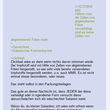
>>11723918 
(pb)
>Wenn man 
die Zellen von 
abgetriebenen 
Föten 
vervielfältigt, 
sind es keine 
Zellen von 
abgetriebenen Föten mehr
>
>Gezeichnet,
>Satanischer Korintenkacker
>clickbait
Clickbait wäre es dann wenn nichts davon stimmen würde. 
Der Impfstoff wird mit Hilfe von Zellen von abgetriebenen 
Föten hergestellt, so wie sehr viele bereits verwendeten 
Impfstoffe hergestellt werden, u.a. auch MMR. Es ist nicht 
einmal etwas besonderes, oder neues.
Das steht selbst in den Packungsbeilagen.
Das gute an dieser Nachricht ist, dass JEDER der diese 
verteidigt oder in irgendeiner Form versucht diese 
abzuschwächen sich als waschechter Satanist outet.
Weiss du, du kleiner Sataniker, ich wäre sehr erfreut wenn 
die Massenmedien irgendetwas davon wenigstens 