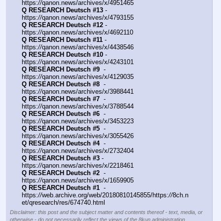
https:
//
qanon.news/archives/x/4951465
Q RESEARCH Deutsch #13
 - 
https:
//
qanon.news/archives/x/4793155
Q RESEARCH Deutsch #12
 - 
https:
//
qanon.news/archives/x/4692110
Q RESEARCH Deutsch #11
 - 
https:
//
qanon.news/archives/x/4438546
Q RESEARCH Deutsch #10
 - 
https:
//
qanon.news/archives/x/4243101
Q RESEARCH Deutsch #9
  - 
https:
//
qanon.news/archives/x/4129035
Q RESEARCH Deutsch #8
  - 
https:
//
qanon.news/archives/x/3988441
Q RESEARCH Deutsch #7
  - 
https:
//
qanon.news/archives/x/3788544
Q RESEARCH Deutsch #6
  - 
https:
//
qanon.news/archives/x/3453223
Q RESEARCH Deutsch #5
  - 
https:
//
qanon.news/archives/x/3055426
Q RESEARCH Deutsch #4
  - 
https:
//
qanon.news/archives/x/2732404
Q RESEARCH Deutsch #3
 -  
https:
//
qanon.news/archives/x/2218461
Q RESEARCH Deutsch #2
  - 
https:
//
qanon.news/archives/x/1659905
Q RESEARCH Deutsch #1
  - 
https:
//
web.archive.org/web/20180810145855/https:
//
8ch.n
et/qresearch/res/674740.html
Disclaimer: this post and the subject matter and contents thereof - text, media, or
otherwise - do not necessarily reflect the views of the 8kun administration.