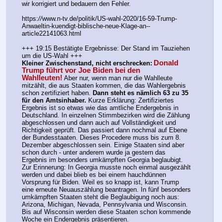
wir korrigiert und bedauern den Fehler.
https:
//
www.n-tv.de/politik/US-wahl-2020/16-59-Trump-
Anwaeltin-kuendigt-biblische-neue-Klage-an--
article22141063.html
+++ 19:15 Bestätigte Ergebnisse: Der Stand im Tauziehen 
um die US-Wahl +++
Donald 
Kleiner Zwischenstand, nicht erschrecken:
Trump führt vor Joe Biden bei den 
Wahlleuten!
Aber nur, wenn man nur die Wahlleute 
mitzählt, die aus Staaten kommen, die das Wahlergebnis 
schon zertifiziert haben. 
Dann steht es nämlich 63 zu 35 
für den Amtsinhaber.
 Kurze Erklärung: Zertifiziertes 
Ergebnis ist so etwas wie das amtliche Endergebnis in 
Deutschland. In einzelnen Stimmbezirken wird die Zählung 
abgeschlossen und dann auch auf Vollständigkeit und 
Richtigkeit geprüft. Das passiert dann nochmal auf Ebene 
der Bundesstaaten. Dieses Procedere muss bis zum 8. 
Dezember abgeschlossen sein. Einige Staaten sind aber 
schon durch - unter anderem wurde ja gestern das 
Ergebnis im besonders umkämpften Georgia beglaubigt. 
Zur Erinnerung: In Georgia musste noch einmal ausgezählt 
werden und dabei blieb es bei einem hauchdünnen 
Vorsprung für Biden. Weil es so knapp ist, kann Trump 
eine erneute Neuauszählung beantragen. In fünf besonders 
umkämpften Staaten steht die Beglaubigung noch aus: 
Arizona, Michigan, Nevada, Pennsylvania und Wisconsin. 
Bis auf Wisconsin werden diese Staaten schon kommende 
Woche ein Endergebnis präsentieren.