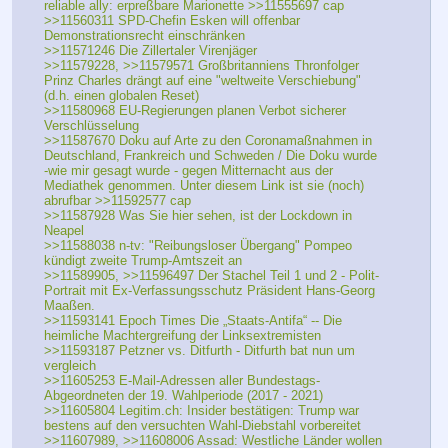
reliable ally: erpreßbare Marionette >>11555697 cap
>>11560311 SPD-Chefin Esken will offenbar 
Demonstrationsrecht einschränken
>>11571246 Die Zillertaler Virenjäger 
>>11579228, >>11579571 Großbritanniens Thronfolger 
Prinz Charles drängt auf eine "weltweite Verschiebung" 
(d.h. einen globalen Reset)
>>11580968 EU-Regierungen planen Verbot sicherer 
Verschlüsselung
>>11587670 Doku auf Arte zu den Coronamaßnahmen in 
Deutschland, Frankreich und Schweden / Die Doku wurde  
-wie mir gesagt wurde - gegen Mitternacht aus der 
Mediathek genommen. Unter diesem Link ist sie (noch) 
abrufbar >>11592577 cap
>>11587928 Was Sie hier sehen, ist der Lockdown in 
Neapel 
>>11588038 n-tv: "Reibungsloser Übergang" Pompeo 
kündigt zweite Trump-Amtszeit an
>>11589905, >>11596497 Der Stachel Teil 1 und 2 - Polit-
Portrait mit Ex-Verfassungsschutz Präsident Hans-Georg 
Maaßen.
>>11593141 Epoch Times Die „Staats-Antifa“ -- Die 
heimliche Machtergreifung der Linksextremisten
>>11593187 Petzner vs. Ditfurth - Ditfurth bat nun um 
vergleich
>>11605253 E-Mail-Adressen aller Bundestags-
Abgeordneten der 19. Wahlperiode (2017 - 2021)
>>11605804 Legitim.ch: Insider bestätigen: Trump war 
bestens auf den versuchten Wahl-Diebstahl vorbereitet
>>11607989, >>11608006 Assad: Westliche Länder wollen 