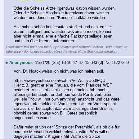
Oder die Scheiss Ärzte irgendwas davon wissen würden.
Oder die Scheiss Apotheker irgendwas davon wissen 
würden, und denen ihre "Kunden" aufklären würden.
Alle haben schön bei Jesuiten studiert und denken sie 
wären intelligent und wüssten wovon sie reden, können 
aber nicht einmal eine einfache Packungsbeilage lesen 
und sich über Internet informieren.
Disclaimer: this post and the subject matter and contents thereof - text, media, or
otherwise - do not necessarily reflect the views of the 8kun administration.
▶
Anonymous
11/21/20 (Sat) 18:16:42
13fd43
(3)
No.
11727239
Von. Dr. Noack weiss ich nicht was ich halten soll.
https:
//
www.youtube.com/watch?v=WuHyOp3lFQU
Hier z.B. greift er eine Frau an, die vom Plan des WEF 
berichtet. Vielleicht nicht einen optimalen Job macht, 
allerdings behauptet er dort, sie würde Panik verbreiten, 
weil sie "You will not own anything" anspricht und das wäre 
irgendwie total schlecht. Von einem zweiten Virus spricht 
sie auch, er behauptet das wäre alles irgendein Unsinn, 
obwohl genau sowas von Bill Gates persönlich 
angesprochen wurde.
Dafür redet er von der "Spitze der Pyramide", als ob die für 
normale Menschen wirklich relevant wäre. Was will er 
dagegen machen? Klagen? Mit Waffe die Spitze 