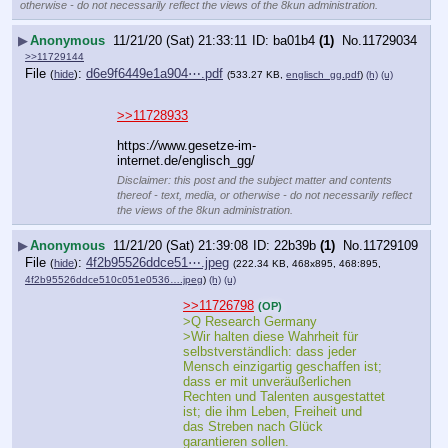
otherwise - do not necessarily reflect the views of the 8kun administration.
▶
Anonymous
11/21/20 (Sat) 21:33:11
ba01b4
(1)
No.
11729034
>>11729144
File
:
d6e9f6449e1a904⋯.pdf
(
hide
)
(533.27 KB,
englisch_gg.pdf
)
(h)
(u)
>>11728933
https:
//
www.gesetze-im-
internet.de/englisch_gg/
Disclaimer: this post and the subject matter and contents
thereof - text, media, or otherwise - do not necessarily reflect
the views of the 8kun administration.
▶
Anonymous
11/21/20 (Sat) 21:39:08
22b39b
(1)
No.
11729109
File
:
4f2b95526ddce51⋯.jpeg
(
hide
)
(222.34 KB, 468x895, 468:895,
4f2b95526ddce510c051e0536….jpeg
)
(h)
(u)
>>11726798
(OP)
>Q Research Germany
>Wir halten diese Wahrheit für 
selbstverständlich: dass jeder 
Mensch einzigartig geschaffen ist; 
dass er mit unveräußerlichen 
Rechten und Talenten ausgestattet 
ist; die ihm Leben, Freiheit und 
das Streben nach Glück 
garantieren sollen.