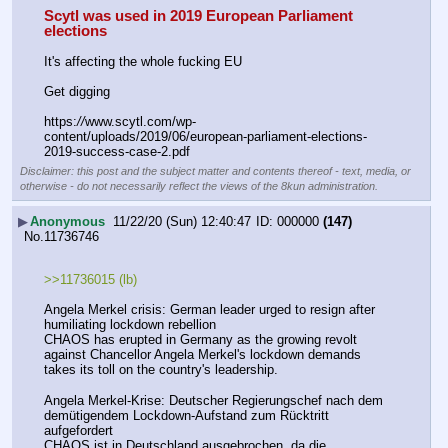
Scytl was used in 2019 European Parliament 
elections
It's affecting the whole fucking EU
Get digging
https:
//
www.scytl.com/wp-
content/uploads/2019/06/european-parliament-elections-
2019-success-case-2.pdf
Disclaimer: this post and the subject matter and contents thereof - text, media, or
otherwise - do not necessarily reflect the views of the 8kun administration.
▶
Anonymous
11/22/20 (Sun) 12:40:47
000000
(147)
No.
11736746
>>11736015 (lb)
Angela Merkel crisis: German leader urged to resign after 
humiliating lockdown rebellion
CHAOS has erupted in Germany as the growing revolt 
against Chancellor Angela Merkel's lockdown demands 
takes its toll on the country's leadership.
Angela Merkel-Krise: Deutscher Regierungschef nach dem 
demütigendem Lockdown-Aufstand zum Rücktritt 
aufgefordert
CHAOS ist in Deutschland ausgebrochen, da die 