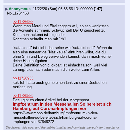
▶
Anonymous
11/22/20 (Sun) 05:55:56
000000
(147)
No.
11734463
>>11726968
Wenn man Moral und Ekel triggern will, sollten wenigsten 
die Vorwürfe stimmen, Schwuchtel! Der Unterschied zu 
Korinthenkackerei ist folgender:
Korinthen schreibt man mit "th"!
"satanisch" ist nicht das selbe wie "satanistisch". Wenn du 
also eine neueartige "Nazikeule" einführen willst, die du 
ohne Sinn und Beleg verwenden kannst, dann mach vorher 
deine Hausaufgaben.
Deine Definition von clickbait ist einfach falsch, weil viel 
zu eng. Lies nach oder mach dich weiter zum Affen.
>>11728933
kek Ich hätte auch gerne einen Link zu einer Deutschen 
Verfassung
>>11729589
Dazu gibt es einen Artikel bei der Morgenpost
Impfzentrum in den Messehallen So bereitet sich 
Hamburg auf Corona-Impfungen vor 
https:
//
www.mopo.de/hamburg/impfzentrum-in-den-
messehallen-so-bereitet-sich-hamburg-auf-corona-
impfungen-vor-37646272
Disclaimer: this post and the subject matter and contents thereof - text, media, or