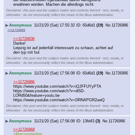
erwähnen würden. Machen die allerdings nicht.
Disclaimer: this post and the subject matter and contents thereof - text, media, or
otherwise - do not necessarily reflect the views of the 8kun administration.
▶
Anonymous
11/21/20 (Sat) 17:55:32
65d6d1
(19)
No.
11726986
>>11726995
>>11726836
Danke!
Leipzig ist auf jedenfall interessant zu schaun, achtet auf 
den typ mit hut
Disclaimer: this post and the subject matter and contents thereof - text, media, or
otherwise - do not necessarily reflect the views of the 8kun administration.
▶
Anonymous
11/21/20 (Sat) 17:56:08
65d6d1
(19)
No.
11726995
>>11726986
https:
//
www.youtube.com/watch?v=iQJFFUYyPTA
https:
//
www.youtube.com/watch?v=dt5D-
LORd50&feature=youtu.be
https:
//
www.youtube.com/watch?v=DRNAPGR2uwQ
Disclaimer: this post and the subject matter and contents thereof - text, media, or
otherwise - do not necessarily reflect the views of the 8kun administration.
▶
Anonymous
11/21/20 (Sat) 17:56:08
13fd43
(3)
No.
11726996
>>11726968
>Massenmedien