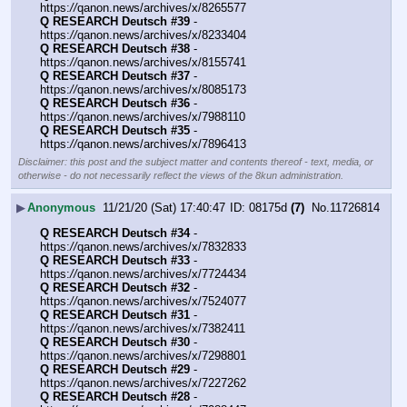
https:
//
qanon.news/archives/x/8265577
Q RESEARCH Deutsch #39
 - 
https:
//
qanon.news/archives/x/8233404
Q RESEARCH Deutsch #38
 - 
https:
//
qanon.news/archives/x/8155741
Q RESEARCH Deutsch #37
 - 
https:
//
qanon.news/archives/x/8085173
Q RESEARCH Deutsch #36
 - 
https:
//
qanon.news/archives/x/7988110
Q RESEARCH Deutsch #35
 - 
https:
//
qanon.news/archives/x/7896413
Disclaimer: this post and the subject matter and contents thereof - text, media, or
otherwise - do not necessarily reflect the views of the 8kun administration.
▶
Anonymous
11/21/20 (Sat) 17:40:47
08175d
(7)
No.
11726814
Q RESEARCH Deutsch #34
 - 
https:
//
qanon.news/archives/x/7832833
Q RESEARCH Deutsch #33
 - 
https:
//
qanon.news/archives/x/7724434
Q RESEARCH Deutsch #32
 - 
https:
//
qanon.news/archives/x/7524077
Q RESEARCH Deutsch #31
 - 
https:
//
qanon.news/archives/x/7382411
Q RESEARCH Deutsch #30
 - 
https:
//
qanon.news/archives/x/7298801
Q RESEARCH Deutsch #29
 - 
https:
//
qanon.news/archives/x/7227262
Q RESEARCH Deutsch #28
 - 