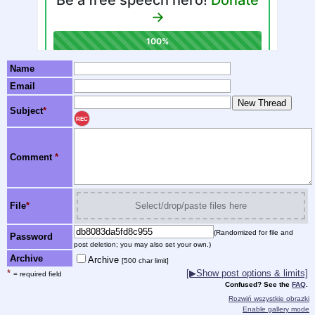
Name
Email
Subject
*
REC
Comment
*
File
*
Select/drop/paste files here
(Randomized for file and
Password
post deletion; you may also set your own.)
Archive
Archive
[500 char limit]
*
[▶Show post options & limits]
= required field
Confused? See the
FAQ
.
Rozwiń wszystkie obrazki
Enable gallery mode