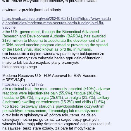
w itt fredzie wszystko o po-covidowym porządku świata
otwieram z przeklejkami od atlanty:
https://web.archive.org/web/20240703171758/https://www.nasda
q.com/articles/moderna-mrna-secures-barda-funding-bird-flu-
vaccine
>the U.S. government, through the Biomedical Advanced 
Research and Development Authority (BARDA), has awarded 
$176 million to Moderna to accelerate the development of an 
mRNA-based vaccine program aimed at preventing the spread 
of the H5N1 virus, also known as bird flu, in humans.
oiiii huuuuuiiiii a dopiero wiosną w prasie było bóldupienie że 
rzekomo ameryczka zakazała badań typu gain-of-function i 
miało to tak bardzo rozjebać plany przemysłu 
biotechnologicznego
Moderna Receives U.S. FDA Approval for RSV Vaccine 
mRESVIA(R)
https://archive.is/zHhnG
>In a clinical trial, the most commonly reported (≥10%) adverse 
reactions were injection-site pain (55.9%), fatigue (30.8%), 
headache (26.7%), myalgia (25.6%), arthralgia (21.7%), axillary 
(underarm) swelling or tenderness (15.2%) and chills (11.6%).
>co trzeci testowany staruch z prawdopodobnie dożywotnim 
przewlekłym zmęczeniem, fibromialgią lub reumatyzmem
o rsv było w spiskowym #8 półtora roku temu. na dzień 
dzisiejszy można już go uznać za część trójcy groźnych 
wirusów które mają niby śmiertelnie zagrażać całej populacji już 
na zawsze. teraz stare dziady, za parę lat modyfikacje 