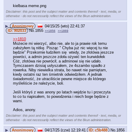
kielbasa meme.png
Disclaimer: this post and the subject matter and contents thereof - text, media, or
otherwise - do not necessarily reflect the views of the 8kun administration.
▶
Anonimowy
04/15/25 (wto) 22:41:37
902033
No.
1855
>>1856
>>1869
>>1810
Możecie mi wierzyć, albo nie, ale to ja prawie rok temu 
założyłem tą nitkę. Pisząc " Chyba już nic więcej tu nie 
będzie" Przekornie łudziłem się  wtedy, że złotówa jeszcze 
powróci, a admin jeszcze zdoła ożywić ten kurwidołek 
Cóż, złotówa nie powrócił, a adminowi się nie udało. 
Tymczasem dzisiaj usłyszałem, że 4szambo spadło z 
rowerka. Niby niewielka strata, bo nawet nie pamiętam, 
kiedy ostatni raz ten śmietnik odwiedziłem. A jednak 
świadomość, że utraciliście pewne miejsce do którego 
myśleliście że należycie, boli.
Jeśli któryś z was anony po latach wejdzie tu i przeczyta 
to co tu napisałem, to powodzenia i niech boge będzie z 
wami.
Adios, anony.
Disclaimer: this post and the subject matter and contents thereof - text, media, or
otherwise - do not necessarily reflect the views of the 8kun administration.
▶
Anonimowy
04/17/25 (czw) 12:19:41
c5b488
No.
1856