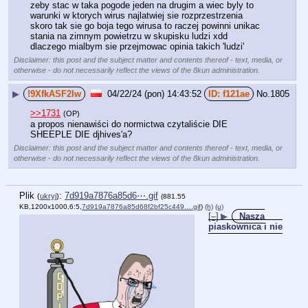
zeby stac w taka pogode jeden na drugim a wiec byly to 
warunki w ktorych wirus najlatwiej sie rozprzestrzenia 
skoro tak sie go boja tego wirusa to raczej powinni unikac 
stania na zimnym powietrzu w skupisku ludzi xdd 
dlaczego mialbym sie przejmowac opinia takich 'ludzi'
Disclaimer: this post and the subject matter and contents thereof - text, media, or
otherwise - do not necessarily reflect the views of the 8kun administration.
▶
!9XfkASF2Iw
04/22/24 (pon) 14:43:52
f121ae
No.
1805
>>1731
(OP)
a propos nienawiści do normictwa czytaliście DIE 
SHEEPLE DIE djhives'a?
Disclaimer: this post and the subject matter and contents thereof - text, media, or
otherwise - do not necessarily reflect the views of the 8kun administration.
Plik
:
7d919a7876a85d6⋯.gif
(
ukryj
)
(881.55
KB,1200x1000,6:5,
7d919a7876a85d68f2bf25c449….gif
)
(h)
(u)
[–]
▶
Nasza
piaskownica i nie