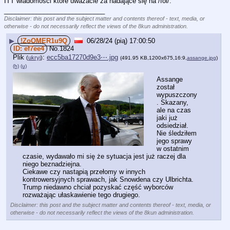
ITT wiadomości które uważacie za nadające się na /fol/.
____________________________
Disclaimer: this post and the subject matter and contents thereof - text, media, or
otherwise - do not necessarily reflect the views of the 8kun administration.
▶
!ZoOMER1u9Q
06/28/24 (pią) 17:00:50
ef7ee4
No.
1824
Plik
:
ecc5ba17270d9e3⋯.jpg
(
ukryj
)
(491.95 KB,1200x675,16:9,
assange.jpg
)
(h)
(u)
Assange 
został 
wypuszczony
. Skazany, 
ale na czas 
jaki już 
odsiedział. 
Nie śledziłem 
jego sprawy 
w ostatnim 
czasie, wydawało mi się że sytuacja jest już raczej dla 
niego beznadziejna.
Ciekawe czy nastąpią przełomy w innych 
kontrowersyjnych sprawach, jak Snowdena czy Ulbrichta. 
Trump niedawno chciał pozyskać część wyborców 
rozważając ułaskawienie tego drugiego.
Disclaimer: this post and the subject matter and contents thereof - text, media, or
otherwise - do not necessarily reflect the views of the 8kun administration.