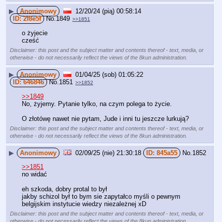
▶
Anonimowy
12/20/24 (pią) 00:58:14
2f8e5f
No.
1849
>>1851
o żyjecie
cześć
Disclaimer: this post and the subject matter and contents thereof - text, media, or
otherwise - do not necessarily reflect the views of the 8kun administration.
▶
Anonimowy
01/04/25 (sob) 01:05:22
646846
No.
1851
>>1852
>>1849
No, żyjemy. Pytanie tylko, na czym polega to życie.
O złotówę nawet nie pytam, Jude i inni tu jeszcze lurkują?
Disclaimer: this post and the subject matter and contents thereof - text, media, or
otherwise - do not necessarily reflect the views of the 8kun administration.
▶
Anonimowy
02/09/25 (nie) 21:30:18
845a55
No.
1852
>>1851
no widać
eh szkoda, dobry protal to był
jakby schizol był to bym sie zapytałco myśli o pewnym 
belgijskim instytucie wiedzy niezależnej xD
Disclaimer: this post and the subject matter and contents thereof - text, media, or
otherwise - do not necessarily reflect the views of the 8kun administration.