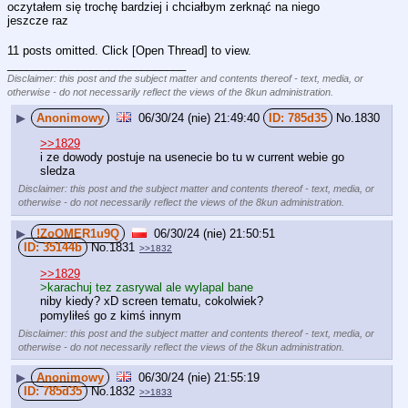
oczytałem się trochę bardziej i chciałbym zerknąć na niego 
jeszcze raz
11 posts omitted. Click [Open Thread] to view.
____________________________
Disclaimer: this post and the subject matter and contents thereof - text, media, or
otherwise - do not necessarily reflect the views of the 8kun administration.
▶
Anonimowy
06/30/24 (nie) 21:49:40
785d35
No.
1830
>>1829
i ze dowody postuje na usenecie bo tu w current webie go 
sledza
Disclaimer: this post and the subject matter and contents thereof - text, media, or
otherwise - do not necessarily reflect the views of the 8kun administration.
▶
!ZoOMER1u9Q
06/30/24 (nie) 21:50:51
35144b
No.
1831
>>1832
>>1829
>karachuj tez zasrywal ale wylapal bane
niby kiedy? xD screen tematu, cokolwiek?
pomyliłeś go z kimś innym
Disclaimer: this post and the subject matter and contents thereof - text, media, or
otherwise - do not necessarily reflect the views of the 8kun administration.
▶
Anonimowy
06/30/24 (nie) 21:55:19
785d35
No.
1832
>>1833