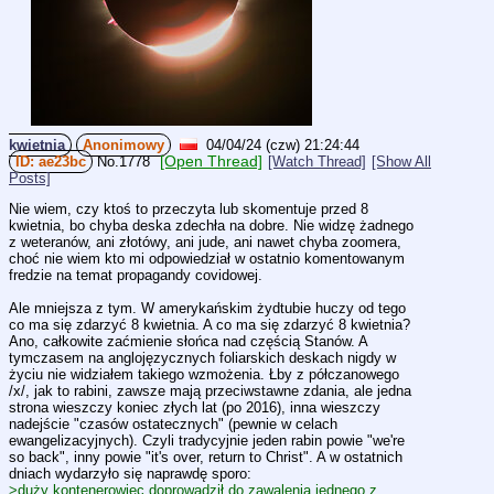
kwietnia
Anonimowy
04/04/24 (czw) 21:24:44
[Open Thread]
ae23bc
No.
1778
[Watch Thread]
[Show All
Posts]
Nie wiem, czy ktoś to przeczyta lub skomentuje przed 8 
kwietnia, bo chyba deska zdechła na dobre. Nie widzę żadnego 
z weteranów, ani złotówy, ani jude, ani nawet chyba zoomera, 
choć nie wiem kto mi odpowiedział w ostatnio komentowanym 
fredzie na temat propagandy covidowej.
Ale mniejsza z tym. W amerykańskim żydtubie huczy od tego 
co ma się zdarzyć 8 kwietnia. A co ma się zdarzyć 8 kwietnia? 
Ano, całkowite zaćmienie słońca nad częścią Stanów. A 
tymczasem na anglojęzycznych foliarskich deskach nigdy w 
życiu nie widziałem takiego wzmożenia. Łby z półczanowego 
/x/, jak to rabini, zawsze mają przeciwstawne zdania, ale jedna 
strona wieszczy koniec złych lat (po 2016), inna wieszczy 
nadejście "czasów ostatecznych" (pewnie w celach 
ewangelizacyjnych). Czyli tradycyjnie jeden rabin powie "we're 
so back", inny powie "it's over, return to Christ". A w ostatnich 
dniach wydarzyło się naprawdę sporo:
>duży kontenerowiec doprowadził do zawalenia jednego z 