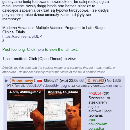
genetyczne będą forsowane noworodkom, bo dalej rodzą się za 
mało ułomne. swoją drogą broda otto barnes pisał że te 
dziecięce zapalenia oskrzeli są typowo tarczycowe, i że kiedyś 
przynajmniej takie dzieci umierały zanim zdążyły się 
rozmnożyć
Moderna Advances Multiple Vaccine Programs to Late-Stage 
Clinical Trials
https://archive.is/5I3EP
&
Post too long. Click 
here
 to view the full text.
1 post omitted. Click [Open Thread] to view.
____________________________
Disclaimer: this post and the subject matter and contents thereof - text, media, or
otherwise - do not necessarily reflect the views of the 8kun administration.
▶
Anonimowy
08/06/24 (wto) 23:06:03
97c9f3
No.
1836
Plik
:
896d18047d5e58d⋯.jpg
(
ukryj
)
(9.13 KB,285x177,95:59,
12ty.jpg
)
(h)
(u)
>>1834
(OP)
Szczerze, to 
stęskniłem 
się za 
złotówą i jego 
teoriami.
>po-
covidowym 
porządku 