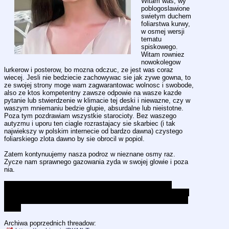
Witam was, wy 
poblogoslawione 
swietym duchem 
foliarstwa kurwy, 
w osmej wersji 
tematu 
spiskowego. 
Witam rowniez 
nowokolegow 
lurkerow i posterow, bo mozna odczuc, ze jest was coraz 
wiecej. Jesli nie bedziecie zachowywac sie jak zywe gowna, to 
ze swojej strony moge wam zagwarantowac wolnosc i swobode, 
also ze ktos kompetentny zawsze odpowie na wasze kazde 
pytanie lub stwierdzenie w klimacie tej deski i niewazne, czy w 
waszym mniemaniu bedzie glupie, absurdalne lub nieistotne. 
Poza tym pozdrawiam wszystkie starocioty. Bez waszego 
autyzmu i uporu ten ciagle rozrastajacy sie skarbiec (i tak 
najwiekszy w polskim internecie od bardzo dawna) czystego 
foliarskiego zlota dawno by sie obrocil w popiol. 
Zatem kontynuujemy nasza podroz w nieznane osmy raz. 
Zycze nam sprawnego gazowania zyda w swojej glowie i poza 
nia.
wklejam jedna z moich najsliczniejszych Connelly, czyli 
foliarska bibliofilke, ktorej sok z pizdy przemaka przez majtki, 
rajstopy i sukienke, gdy czyta po raz trzydziesty trzeci ISAIF 
[cool]
Archiwa poprzednich threadow: