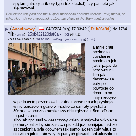
spytam jutro ojca (który typa też słuchał) czy pamięta jak 
się nazywał
Disclaimer: this post and the subject matter and contents thereof - text, media, or
otherwise - do not necessarily reflect the views of the 8kun administration.
▶
Anonimowy
04/05/24 (pią) 17:03:42
b86e3d
No.
1784
Plik
:
25bb422120daf0a⋯.jpg
(
ukryj
)
(444.11
KB,1920x1280,3:2,
20210105_breifing_tymczaso….jpg
)
(h)
(u)
a mnie chuj 
obchodza 
covidianie 
pamietam jak 
jakis pajac do 
neta wrzucil 
film jak 
dezynfekuje 
buty po 
powrocie do 
domu, albo 
inny niedojeb 
w pedauenie prezentowal skuteczonosc masek pryskajac 
w nie aerozolem gdzie w maske ze szmaty pryskal z 
30cm a w potezna maske tzw chirurgiczna z 5cm xD kto 
tu jest szurem
albo jak npc stali w deszczowy dzien w majowke w kolejce 
po horyzont zeby sie zaszczepic xdd juz pomijajac fakt ze 
szczepionka byla goownem tak samo jak ten caly wirus to 
nie wiem jak im sie w tych pustych glowach kalkulowalo to 