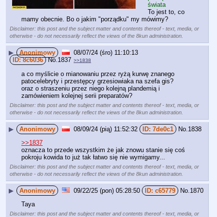
świata
To jest to, co 
mamy obecnie. Bo o jakim "porządku" my mówimy?
Disclaimer: this post and the subject matter and contents thereof - text, media, or
otherwise - do not necessarily reflect the views of the 8kun administration.
▶
Anonimowy
08/07/24 (śro) 11:10:13
8c6036
No.
1837
>>1838
a co myślicie o mianowaniu przez ryżą kurwę znanego 
patocelebryty i przestępcy grzesiowiaka na szefa gis?
oraz o straszeniu przez niego kolejną plandemią i 
zamówieniem kolejnej serii preparatów?
Disclaimer: this post and the subject matter and contents thereof - text, media, or
otherwise - do not necessarily reflect the views of the 8kun administration.
▶
Anonimowy
08/09/24 (pią) 11:52:32
7de0c1
No.
1838
>>1837
oznacza to przede wszystkim że jak znowu stanie się coś 
pokroju kowida to już tak łatwo się nie wymigamy...
Disclaimer: this post and the subject matter and contents thereof - text, media, or
otherwise - do not necessarily reflect the views of the 8kun administration.
▶
Anonimowy
09/22/25 (pon) 05:28:50
c65779
No.
1870
Taya
Disclaimer: this post and the subject matter and contents thereof - text, media, or