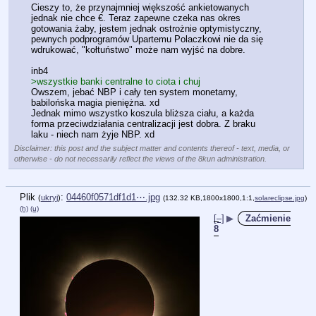
Cieszy to, że przynajmniej większość ankietowanych 
jednak nie chce €. Teraz zapewne czeka nas okres 
gotowania żaby, jestem jednak ostrożnie optymistyczny, 
pewnych podprogramów Upartemu Polaczkowi nie da się 
wdrukować, "kołtuństwo" może nam wyjść na dobre.
inb4
>wszystkie banki centralne to ciota i chuj
Owszem, jebać NBP i cały ten system monetarny, 
babilońska magia pieniężna. xd
Jednak mimo wszystko koszula bliższa ciału, a każda 
forma przeciwdziałania centralizacji jest dobra. Z braku 
laku - niech nam żyje NBP. xd
Disclaimer: this post and the subject matter and contents thereof - text, media, or
otherwise - do not necessarily reflect the views of the 8kun administration.
Plik
:
04460f0571df1d1⋯.jpg
(
ukryj
)
(132.32 KB,1800x1800,1:1,
solareclipse.jpg
)
(h)
(u)
[–]
▶
Zaćmienie
8