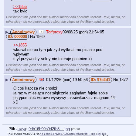
>>1855
tak było
Disclaimer: this post and the subject matter and contents thereof - text, media, or
otherwise - do not necessarily reflect the views of the 8kun administration.
▶
Anonimowy
09/08/25 (pon) 21:54:05
000000
No.
1869
>>1855
wkurwil sie po tym jak zyd wytknal mu pisanie pod 
wplywem
styl przywodcy sekty nie toleruje potkniec x)
Disclaimer: this post and the subject matter and contents thereof - text, media, or
otherwise - do not necessarily reflect the views of the 8kun administration.
▶
Anonimowy
01/12/26 (pon) 19:50:56
97c2d1
No.
1872
O coś kapcza nie chodzi 
ja raz w miesiącu nostalgicznie zaglądam fajnie sobie 
przypomnieć wizowe wysrywy taksówkarza z magnum 44 
xD
Disclaimer: this post and the subject matter and contents thereof - text, media, or
otherwise - do not necessarily reflect the views of the 8kun administration.
Plik
:
9db16b90b9d2fb8⋯.jpg
(
ukryj
)
(76.28
KB,600x479,600:479,
naYc5h337MpBAUcZ0g3MUepHfl….jpg
)
(h)
(u)