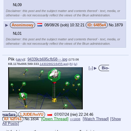
NL09
Disclaimer: this post and the subject matter and contents thereof - text, media, or
otherwise - do not necessarily reflect the views of the 8kun administration.
▶
Anonimowy
08/08/26 (sob) 10:32:21
6485e4
No.
1879
NL01
Disclaimer: this post and the subject matter and contents thereof - text, media, or
otherwise - do not necessarily reflect the views of the 8kun administration.
Plik
:
94339cb695cfb58⋯.jpg
(
ukryj
)
(173.06
KB,1178x666,589:333,
1430266216455.jpg
)
(h)
(u)
[–]
▶
Bio-
warfare
!.JUDE/hxVU
07/07/24 (nie) 22:24:46
[Open Thread]
62f761
No.
1834
[Watch Thread]
[Show
>>1836
All Posts]