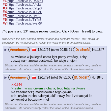
#1
https://archive.is/DKMbT
#2
https://archive.is/A4oks
#3
https://archive.is/C7bp3
#4
https://archive.is/1P0ZL
#5
https://archive.is/HotS0
#6
https://archive.is/TYfz5
#7
https://archive.is/vysRP
746 posts and 134 image replies omitted. Click [Open Thread] to view.
____________________________
Disclaimer: this post and the subject matter and contents thereof - text, media, or
otherwise - do not necessarily reflect the views of the 8kun administration.
▶
Anonimowy
12/12/24 (czw) 20:56:21
a6eefd
No.
1847
nk wklepie w jakiegoś chata lgbt posty złotówy, żeby 
zaczął nam znowu postować, bo wieje chujem
Disclaimer: this post and the subject matter and contents thereof - text, media, or
otherwise - do not necessarily reflect the views of the 8kun administration.
▶
Anonimowy
12/17/24 (wto) 07:51:00
5b02f7
No.
1848
>>1844
> jestem właścicielem vichana, tego tutaj na 8kunie
nie zazdroszczę moderowania tego gówna
ehh, chyba trzeba założyć jakiś nowy fred i zobaczyć ile 
aktywności będziemy mieli
Disclaimer: this post and the subject matter and contents thereof - text, media, or
otherwise - do not necessarily reflect the views of the 8kun administration.