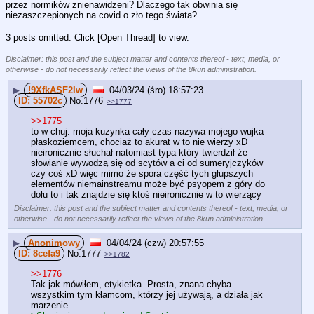
przez normików znienawidzeni? Dlaczego tak obwinia się 
niezaszczepionych na covid o zło tego świata?
3 posts omitted. Click [Open Thread] to view.
____________________________
Disclaimer: this post and the subject matter and contents thereof - text, media, or
otherwise - do not necessarily reflect the views of the 8kun administration.
▶
!9XfkASF2Iw
04/03/24 (śro) 18:57:23
55702c
No.
1776
>>1777
>>1775
to w chuj. moja kuzynka cały czas nazywa mojego wujka 
płaskoziemcem, chociaż to akurat w to nie wierzy xD 
nieironicznie słuchał natomiast typa który twierdził że 
słowianie wywodzą się od scytów a ci od sumeryjczyków 
czy coś xD więc mimo że spora część tych głupszych 
elementów niemainstreamu może być psyopem z góry do 
dołu to i tak znajdzie się ktoś nieironicznie w to wierzący
Disclaimer: this post and the subject matter and contents thereof - text, media, or
otherwise - do not necessarily reflect the views of the 8kun administration.
▶
Anonimowy
04/04/24 (czw) 20:57:55
8cefa9
No.
1777
>>1782
>>1776
Tak jak mówiłem, etykietka. Prosta, znana chyba 
wszystkim tym kłamcom, którzy jej używają, a działa jak 
marzenie.