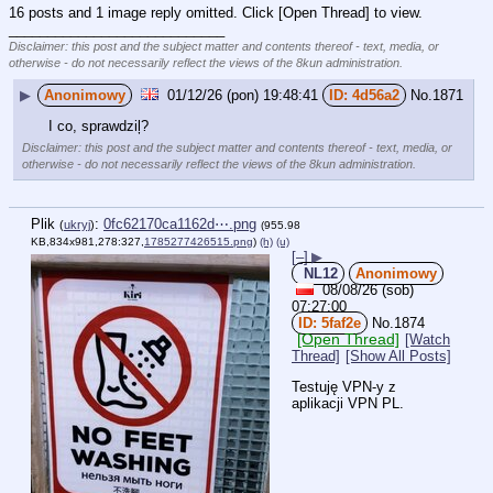
16 posts and 1 image reply omitted. Click [Open Thread] to view.
____________________________
Disclaimer: this post and the subject matter and contents thereof - text, media, or
otherwise - do not necessarily reflect the views of the 8kun administration.
▶
Anonimowy
01/12/26 (pon) 19:48:41
4d56a2
No.
1871
I co, sprawdziļ?
Disclaimer: this post and the subject matter and contents thereof - text, media, or
otherwise - do not necessarily reflect the views of the 8kun administration.
Plik
:
0fc62170ca1162d⋯.png
(
ukryj
)
(955.98
KB,834x981,278:327,
1785277426515.png
)
(h)
(u)
[–]
▶
NL12
Anonimowy
08/08/26 (sob)
07:27:00
5faf2e
No.
1874
[Open Thread]
[Watch
Thread]
[Show All Posts]
Testuję VPN-y z 
aplikacji VPN PL.