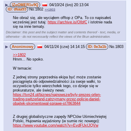
▶
!ZoOMER1u9Q
04/10/24 (śro) 20:13:04
d6aa93
No.
1802
>>1803
Nie obraź się, ale wyciąłem offtop z OPa. To co napisałeś 
wcześniej jest tutaj: 
https://archive.is/OIbfC
 i istotnie nada 
się na inne tematy.
Disclaimer: this post and the subject matter and contents thereof - text, media, or
otherwise - do not necessarily reflect the views of the 8kun administration.
▶
Anonimowy
04/11/24 (czw) 14:14:15
0e3a1b
No.
1803
>>1802
Hmm... No spoko.
W temacie:
Z jednej strony poprzednia ekipa być może zostanie 
pociągnięta do odpowiedzialności za swoje wałki, to 
oczywiście tylko wierzchołek tego, co dzieje się w 
prokuraturze, ale świeży news:
https://tvn24.pl/biznes/najnowsze/byly-prezes-orlen-
trading-switzerland-zatrzymany-przez-policje-daniel-
obajtek-skomentowal-sprawe-st7863844
Z drugiej globalistyczne zapędy NPCtów Uśmiechniętej 
Polski, Hujownia wyjaśniony (w sumie nic nowego):
https://www.youtube.com/watch?v=EvdFUxIJQVw