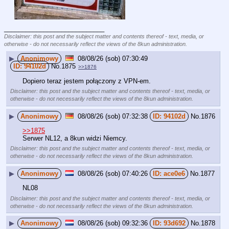
____________________________
Disclaimer: this post and the subject matter and contents thereof - text, media, or
otherwise - do not necessarily reflect the views of the 8kun administration.
▶
Anonimowy
08/08/26 (sob) 07:30:49
94102d
No.
1875
>>1876
Dopiero teraz jestem połączony z VPN-em.
Disclaimer: this post and the subject matter and contents thereof - text, media, or
otherwise - do not necessarily reflect the views of the 8kun administration.
▶
Anonimowy
08/08/26 (sob) 07:32:38
94102d
No.
1876
>>1875
Serwer NL12, a 8kun widzi Niemcy.
Disclaimer: this post and the subject matter and contents thereof - text, media, or
otherwise - do not necessarily reflect the views of the 8kun administration.
▶
Anonimowy
08/08/26 (sob) 07:40:26
ace0e6
No.
1877
NL08
Disclaimer: this post and the subject matter and contents thereof - text, media, or
otherwise - do not necessarily reflect the views of the 8kun administration.
▶
Anonimowy
08/08/26 (sob) 09:32:36
93d692
No.
1878