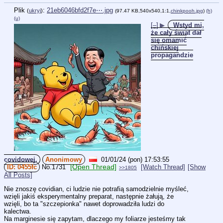
Plik
:
21eb6046bfd2f7e⋯.jpg
(
ukryj
)
(97.47 KB,540x540,1:1,
chinkpooh.jpg
)
(h)
(u)
[–]
▶
Wstyd mi,
że cały świat dał
się omamić
chińskiej
propagandzie
covidowej.
Anonimowy
01/01/24 (pon) 17:53:55
[Open Thread]
0455fc
No.
1731
[Watch Thread]
[Show
>>1805
All Posts]
Nie znoszę covidian, ci ludzie nie potrafią samodzielnie myśleć, 
wzięli jakiś eksperymentalny preparat, następnie żałują, że 
wzięli, bo ta "szczepionka" nawet doprowadziła ludzi do 
kalectwa.
Na marginesie się zapytam, dlaczego my foliarze jesteśmy tak 