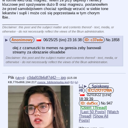
w formie leku oraz magnez. Wiem że przy depresji i nerwicy 
kluczowe jest spożywanie dużo B oraz magnezu. postanowiłem 
że przed samobójstwem chociaż spróbuję wrzucić w siebie tone 
lekarstw i supli i może coś się poprzestawia w tym chorym 
łbie..
____________________________
Disclaimer: this post and the subject matter and contents thereof - text, media, or
otherwise - do not necessarily reflect the views of the 8kun administration.
▶
Anonimowy
06/25/25 (śro) 23:16:38
c37ede
No.
1858
olej z czarnuszki to memes na geresia zeby banowali 
streamy za obrazanie olisadebe
Disclaimer: this post and the subject matter and contents thereof - text, media, or
otherwise - do not necessarily reflect the views of the 8kun administration.
Plik
:
c0da910b6df7d42⋯.jpg
(
ukryj
)
(115.08
KB,776x868,194:217,
nasza_bibliotekarka.jpg
)
(h)
(u)
[–]
▶
Spiskowy
#8
!EC/ZlOTOWA
02/03/22 (czw)
18:39:39
daf5cc
No.
947
[Open Thread]
[Last 50 Posts]
[Watch
Thread]
[Show All
Posts]