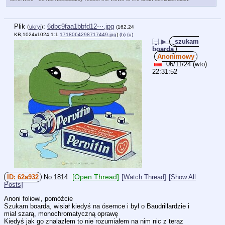
Plik
:
6dbc9faa1bbfd12⋯.jpg
(
ukryj
)
(162.24
KB,1024x1024,1:1,
1718064298717449.jpg
)
(h)
(u)
[–]
▶
szukam
boarda
Anonimowy
06/11/24 (wto)
22:31:52
[Open Thread]
62a932
No.
1814
[Watch Thread]
[Show All
Posts]
Anoni foliowi, pomóżcie
Szukam boarda, wisiał kiedyś na ósemce i był o Baudrillardzie i 
miał szarą, monochromatyczną oprawę
Kiedyś jak go znalazłem to nie rozumiałem na nim nic z teraz 