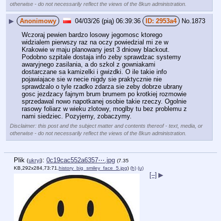
otherwise - do not necessarily reflect the views of the 8kun administration.
▶
Anonimowy
04/03/26 (pią) 06:39:36
2953a4
No.
1873
Wczoraj pewien bardzo losowy jegomosc ktorego 
widzialem pierwszy raz na oczy powiedzial mi ze w 
Krakowie w maju planowany jest 3 dniowy blackout. 
Podobno szpitale dostaja info zeby sprawdzac systemy 
awaryjnego zasilania, a do szkol z gowniakami 
dostarczane sa kamizelki i gwizdki. O ile takie info 
pojawiajace sie w necie nigdy sie praktycznie nie 
sprawdzalo o tyle rzadko zdarza sie zeby dobrze ubrany 
gosc jezdzacy fajnym brum brumem po krotkiej rozmowie 
sprzedawal nowo napotkanej osobie takie rzeczy. Ogolnie 
rasowy foliarz w wieku zlotowy, moglby tu bez problemu z 
nami siedziec. Pozyjemy, zobaczymy.
Disclaimer: this post and the subject matter and contents thereof - text, media, or
otherwise - do not necessarily reflect the views of the 8kun administration.
Plik
:
0c19cac552a6357⋯.jpg
(
ukryj
)
(7.35
KB,292x284,73:71,
history_big_smiley_face_5.jpg
)
(h)
(u)
[–]
▶