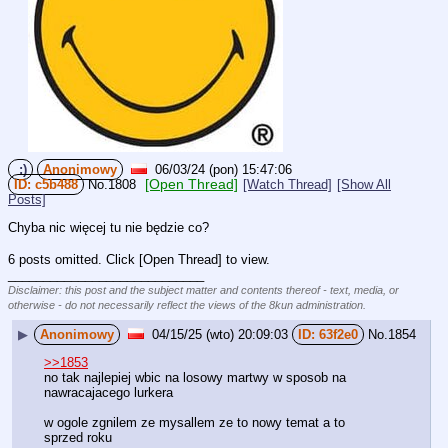
:)
Anonimowy
06/03/24 (pon) 15:47:06
[Open Thread]
c5b488
No.
1808
[Watch Thread]
[Show All
Posts]
Chyba nic więcej tu nie będzie co?
6 posts omitted. Click [Open Thread] to view.
____________________________
Disclaimer: this post and the subject matter and contents thereof - text, media, or
otherwise - do not necessarily reflect the views of the 8kun administration.
▶
Anonimowy
04/15/25 (wto) 20:09:03
63f2e0
No.
1854
>>1853
no tak najlepiej wbic na losowy martwy w sposob na 
nawracajacego lurkera
w ogole zgnilem ze mysallem ze to nowy temat a to 
sprzed roku