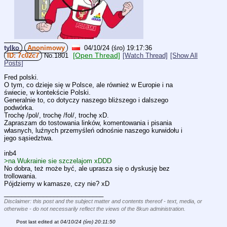
tylko
Anonimowy
04/10/24 (śro) 19:17:36
[Open Thread]
7c02c7
No.
1801
[Watch Thread]
[Show All
Posts]
Fred polski.
O tym, co dzieje się w Polsce, ale również w Europie i na 
świecie, w kontekście Polski.
Generalnie to, co dotyczy naszego bliższego i dalszego 
podwórka.
Trochę /pol/, trochę /fol/, trochę xD.
Zapraszam do tostowania linków, komentowania i pisania 
własnych, luźnych przemyśleń odnośnie naszego kurwidołu i 
jego sąsiedztwa.
inb4 
>na Wukrainie sie szczelajom xDDD
No dobra, też może być, ale uprasza się o dyskusję bez 
trollowania.
Pójdziemy w kamasze, czy nie? xD
____________________________
Disclaimer: this post and the subject matter and contents thereof - text, media, or
otherwise - do not necessarily reflect the views of the 8kun administration.
Post last edited at
04/10/24 (śro) 20:11:50