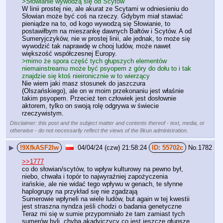
>Słowianie wywodzą się od Scytów
W linii prostej nie, ale akurat ze Scytami w odniesieniu do 
Słowian może być coś na rzeczy. Gdybym miał stawiać 
pieniądze na to, od kogo wywodzą się Słowianie, to 
postawiłbym na mieszankę dawnych Bałtów i Scytów. A od 
Sumeryjczyków, nie w prostej linii, ale jednak, to może się 
wywodzić tak naprawdę w chooj ludów, może nawet 
większość współczesnej Europy.
>mimo że spora część tych głupszych elementów 
niemainstreamu może być psyopem z góry do dołu to i tak 
znajdzie się ktoś nieironicznie w to wierzący
Nie wiem jaki masz stosunek do jaszczura 
(Olszańskiego), ale on w moim przekonaniu jest właśnie 
takim psyopem. Przecież ten człowiek jest dosłownie 
aktorem, tylko on swoją rolę odgrywa w świecie 
rzeczywistym.
Disclaimer: this post and the subject matter and contents thereof - text, media, or
otherwise - do not necessarily reflect the views of the 8kun administration.
▶
!9XfkASF2Iw
04/04/24 (czw) 21:58:24
55702c
No.
1782
>>1777
co do słowian/scytów, to wpływ kulturowy na pewno był, 
niebo, chwała i topór to najwyraźniej zapożyczenia 
irańskie, ale nie widać tego wpływu w genach, te słynne 
haplogrupy na przykład się nie zgadzają
Sumerowie wpłyneli na wiele ludów, but again w tej kwestii 
jest straszna nyndza jeśli chodzi o badania genetyczne
Teraz mi się w sumie przypomniało że tam zamiast tych 
sumerów byli  chyba akadyjczycy co jest jeszcze głupsze, 