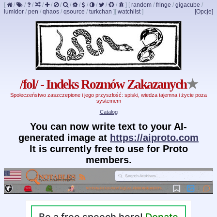
[
/
/
/
/
/
/
/
/
/
/
/
/
]
[
random
/
fringe
/
gigacube
/
lumidor
/
pen
/
qhaos
/
qsource
/
turkchan
]
[
watchlist
]
[Opcje]
/fol/ - Indeks Rozmów Zakazanych
★
Społeczeństwo zaszczepione i jego przyszłość: spiski, wiedza tajemna i życie poza
systemem
Catalog
You can now write text to your AI-
generated image at
https://aiproto.com
It is currently free to use for Proto
members.