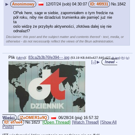
▶
Anonimowy
12/07/24 (sob) 04:30:07
4f0931
No.
1842
OPek here, sage w siebie, zapomniałem o tym fredzie na 
pół roku, niby nie dziadziuś trumienka ale pamięć już nie 
ta
oslo widzę że przybyło aktywności, złotówa dalej się nie 
odnalazł?
Disclaimer: this post and the subject matter and contents thereof - text, media, or
otherwise - do not necessarily reflect the views of the 8kun administration.
Plik
:
83ca2b3b76fe394⋯.jpg
(
ukryj
)
(53.19 KB,640x427,640:427,
dt.jpg
)
(h)
(u)
[–]
▶
/new/ -
Wieści
!ZoOMER1u9Q
06/28/24 (pią) 16:57:32
[Open Thread]
ef7ee4
No.
1823
[Watch Thread]
[Show All
Posts]