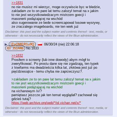
>>1831
no nie musisz mi wierzyc, moge oczywiscie byc w bledzie, 
zakladam ze to on pare lat temu zalozyl temat na x jakim 
to nie jest wszystkowiedzacym mistrzem goecji i 
masonerii podążającej na wschód
also sugerowanie ze bede screencapowal losowe wysrywy, 
ze zraczalego imageboardu, nie ten wiek już
Disclaimer: this post and the subject matter and contents thereof - text, media, or
otherwise - do not necessarily reflect the views of the 8kun administration.
▶
!ZoOMER1u9Q
06/30/24 (nie) 22:06:18
35144b
No.
1833
>>1832
Prosiłem o screeny (lub inne dowody) abym mógł to 
zweryfikować. Po prostu dane się nie zgadzają, ten typek 
z kiwifarms ma dwadzieścia kilka lat, złotówa jest już po 
pięćdziesiątce - temu chyba nie zaprzeczysz?.
>zakladam ze to on pare lat temu zalozyl temat na x jakim 
to nie jest wszystkowiedzacym mistrzem goecji i 
masonerii podążającej na wschód
na vichanowym /x/?
pamiętasz jeszcze jak ten temat wyglądał? zachował się 
gdzieś tutaj? 
https://web.archive.org/web/*/pl.vichan.net/x/*
Disclaimer: this post and the subject matter and contents thereof - text, media, or
otherwise - do not necessarily reflect the views of the 8kun administration.