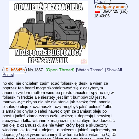
[–]
▶
.
wulgarny anon
06/04/25 (śro)
18:49:05
[Open Thread]
b63d5b
No.
1857
[Watch Thread]
[Show All
Posts]
no elo. nie chciałem zaśmiecać foliarskiej deski a wiem że 
poprzez ten board mogę skontaktować się z oczytanym 
anonem żydem-muttem więc po prostu chciałem spytać się w 
foliarskim fredzie ale niestety jest limit bumpów xD jest tu 
martwo więc chyba nic się nie stanie jak założę fred. anonie, 
pisałeś o oleju z czarnuszki, czy mógłbyś jakiś polecić? albo 
ziarna? bo chyba pisałeś nawet o tym że zamiast oleju po 
prostu jadłeś ziarna czarnuszki. walczę z depresją i nerwicą i 
spożywam kilka witamin z magnezem, chciałbym też dorzucić 
ten olej z czarnuszki, ale nie wiem który będzie skuteczny. 
wiadomo jak to jest z olejami. a polecasz jakieś suplementy na 
depresję? spożywam witaminy B w formie leku, witaminę C, D3 