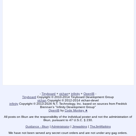
-
Tinyboard
+
vichan
+
infinity
+
OpenIB
-
Tinyboard
Copyright © 2010-2014 Tinyboard Development Group
vichan
Copyright © 2012-2014 vichan-devel
infinity
Copyright © 2013-2026 N.T. Technology, Inc. based on sources from Fredrick
Brennan's "Infinity Development Group"
OpenIB
by
Code Monkey ★
All posts on 8kun are the responsibility of the individual poster and not the administration of
8kun, pursuant to 47 U.S.C. § 230.
Guidance - 8kun
|
Administrator
|
Jimwatkins
|
TheJimWatkins
We have not been served any secret court orders and are not under any gag orders.