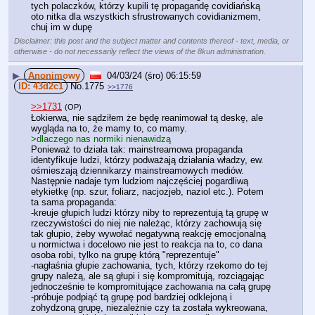
tych polaczków, którzy kupili tę propagandę covidiańską
oto nitka dla wszystkich sfrustrowanych covidianizmem, 
chuj im w dupę
Disclaimer: this post and the subject matter and contents thereof - text, media, or
otherwise - do not necessarily reflect the views of the 8kun administration.
▶
Anonimowy
04/03/24 (śro) 06:15:59
43d2c1
No.
1775
>>1776
>>1731
(OP)
Łokierwa, nie sądziłem że będę reanimował tą deskę, ale 
wygląda na to, że mamy to, co mamy.
>dlaczego nas normiki nienawidzą
Ponieważ to działa tak: mainstreamowa propaganda 
identyfikuje ludzi, którzy podważają działania władzy, ew. 
ośmieszają dziennikarzy mainstreamowych mediów. 
Następnie nadaje tym ludziom najczęściej pogardliwą 
etykietkę (np. szur, foliarz, nacjozjeb, naziol etc.). Potem 
ta sama propaganda:
-kreuje głupich ludzi którzy niby to reprezentują tą grupę w 
rzeczywistości do niej nie należąc, którzy zachowują się 
tak głupio, żeby wywołać negatywną reakcję emocjonalną 
u normictwa i docelowo nie jest to reakcja na to, co dana 
osoba robi, tylko na grupę którą "reprezentuje"
-nagłaśnia głupie zachowania, tych, którzy rzekomo do tej 
grupy należą, ale są głupi i się kompromitują, rozciągając 
jednocześnie te kompromitujące zachowania na całą grupę
-próbuje podpiąć tą grupę pod bardziej odklejoną i 
zohydzoną grupę, niezależnie czy ta została wykreowana, 