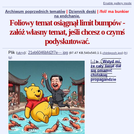
Enable gallery mode
Archiwum poprzednich tematów
|
Dziennik deski
| /fol/ ma bunkier
na endchanie.
Foliowy temat osiągnął limit bumpów -
załóż własny temat, jeśli chcesz o czymś
podyskutować.
Plik
:
21eb6046bfd2f7e⋯.jpg
(
ukryj
)
(97.47 KB,540x540,1:1,
chinkpooh.jpg
)
(h)
(u)
[–]
▶
Wstyd mi,
że cały świat dał
się omamić
chińskiej
propagandzie