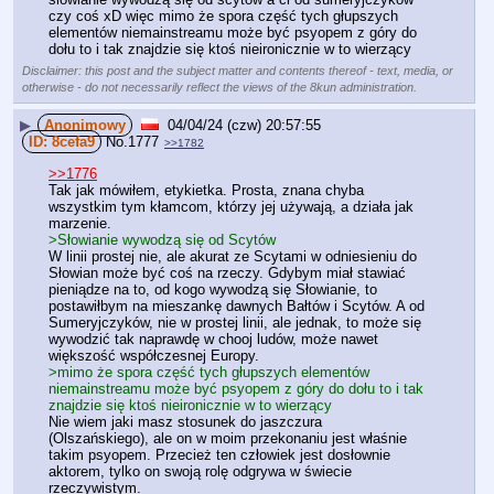
czy coś xD więc mimo że spora część tych głupszych 
elementów niemainstreamu może być psyopem z góry do 
dołu to i tak znajdzie się ktoś nieironicznie w to wierzący
Disclaimer: this post and the subject matter and contents thereof - text, media, or
otherwise - do not necessarily reflect the views of the 8kun administration.
▶
Anonimowy
04/04/24 (czw) 20:57:55
8cefa9
No.
1777
>>1782
>>1776
Tak jak mówiłem, etykietka. Prosta, znana chyba 
wszystkim tym kłamcom, którzy jej używają, a działa jak 
marzenie.
>Słowianie wywodzą się od Scytów
W linii prostej nie, ale akurat ze Scytami w odniesieniu do 
Słowian może być coś na rzeczy. Gdybym miał stawiać 
pieniądze na to, od kogo wywodzą się Słowianie, to 
postawiłbym na mieszankę dawnych Bałtów i Scytów. A od 
Sumeryjczyków, nie w prostej linii, ale jednak, to może się 
wywodzić tak naprawdę w chooj ludów, może nawet 
większość współczesnej Europy.
>mimo że spora część tych głupszych elementów 
niemainstreamu może być psyopem z góry do dołu to i tak 
znajdzie się ktoś nieironicznie w to wierzący
Nie wiem jaki masz stosunek do jaszczura 
(Olszańskiego), ale on w moim przekonaniu jest właśnie 
takim psyopem. Przecież ten człowiek jest dosłownie 
aktorem, tylko on swoją rolę odgrywa w świecie 
rzeczywistym.