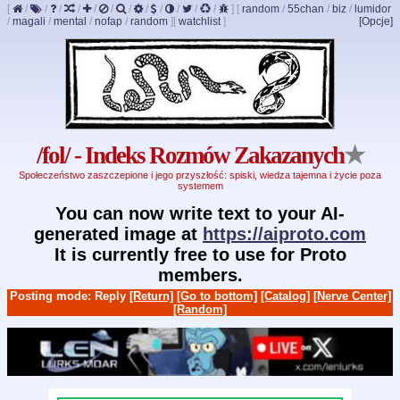
[
/
/
/
/
/
/
/
/
/
/
/
/
]
[
random
/
55chan
/
biz
/
lumidor
/
magali
/
mental
/
nofap
/
random
]
[
watchlist
]
[Opcje]
/fol/ - Indeks Rozmów Zakazanych
★
Społeczeństwo zaszczepione i jego przyszłość: spiski, wiedza tajemna i życie poza
systemem
You can now write text to your AI-
generated image at
https://aiproto.com
It is currently free to use for Proto
members.
Posting mode: Reply
[Return]
[Go to bottom]
[Catalog]
[Nerve Center]
[Random]