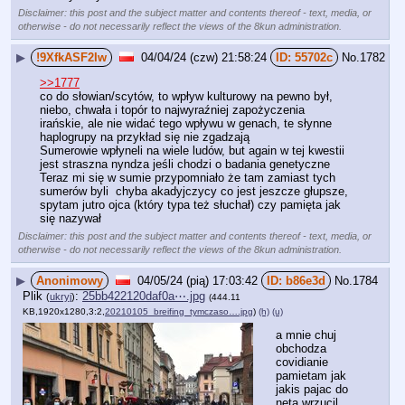
Disclaimer: this post and the subject matter and contents thereof - text, media, or
otherwise - do not necessarily reflect the views of the 8kun administration.
▶
!9XfkASF2Iw
04/04/24 (czw) 21:58:24
55702c
No.
1782
>>1777
co do słowian/scytów, to wpływ kulturowy na pewno był, 
niebo, chwała i topór to najwyraźniej zapożyczenia 
irańskie, ale nie widać tego wpływu w genach, te słynne 
haplogrupy na przykład się nie zgadzają
Sumerowie wpłyneli na wiele ludów, but again w tej kwestii 
jest straszna nyndza jeśli chodzi o badania genetyczne
Teraz mi się w sumie przypomniało że tam zamiast tych 
sumerów byli  chyba akadyjczycy co jest jeszcze głupsze, 
spytam jutro ojca (który typa też słuchał) czy pamięta jak 
się nazywał
Disclaimer: this post and the subject matter and contents thereof - text, media, or
otherwise - do not necessarily reflect the views of the 8kun administration.
▶
Anonimowy
04/05/24 (pią) 17:03:42
b86e3d
No.
1784
Plik
:
25bb422120daf0a⋯.jpg
(
ukryj
)
(444.11
KB,1920x1280,3:2,
20210105_breifing_tymczaso….jpg
)
(h)
(u)
a mnie chuj 
obchodza 
covidianie 
pamietam jak 
jakis pajac do 
neta wrzucil 