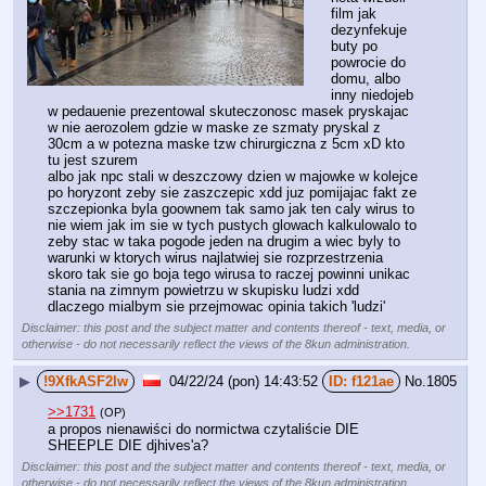
film jak 
dezynfekuje 
buty po 
powrocie do 
domu, albo 
inny niedojeb 
w pedauenie prezentowal skuteczonosc masek pryskajac 
w nie aerozolem gdzie w maske ze szmaty pryskal z 
30cm a w potezna maske tzw chirurgiczna z 5cm xD kto 
tu jest szurem
albo jak npc stali w deszczowy dzien w majowke w kolejce 
po horyzont zeby sie zaszczepic xdd juz pomijajac fakt ze 
szczepionka byla goownem tak samo jak ten caly wirus to 
nie wiem jak im sie w tych pustych glowach kalkulowalo to 
zeby stac w taka pogode jeden na drugim a wiec byly to 
warunki w ktorych wirus najlatwiej sie rozprzestrzenia 
skoro tak sie go boja tego wirusa to raczej powinni unikac 
stania na zimnym powietrzu w skupisku ludzi xdd 
dlaczego mialbym sie przejmowac opinia takich 'ludzi'
Disclaimer: this post and the subject matter and contents thereof - text, media, or
otherwise - do not necessarily reflect the views of the 8kun administration.
▶
!9XfkASF2Iw
04/22/24 (pon) 14:43:52
f121ae
No.
1805
>>1731
(OP)
a propos nienawiści do normictwa czytaliście DIE 
SHEEPLE DIE djhives'a?
Disclaimer: this post and the subject matter and contents thereof - text, media, or
otherwise - do not necessarily reflect the views of the 8kun administration.