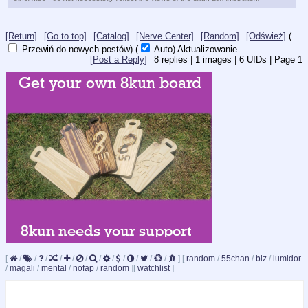
[Return]
[Go to top]
[Catalog]
[Nerve Center]
[Random]
[Odśwież]
(
Przewiń do nowych postów)
(
Auto)
Aktualizowanie...
[Post a Reply]
8
replies |
1
images |
6
UIDs |
Page
1
[
/
/
/
/
/
/
/
/
/
/
/
/
]
[
random
/
55chan
/
biz
/
lumidor
/
magali
/
mental
/
nofap
/
random
]
[
watchlist
]