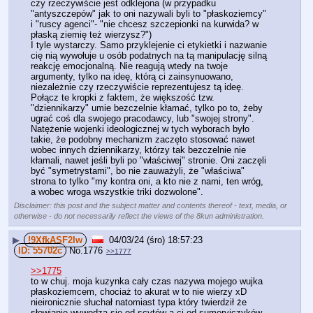
czy rzeczywiście jest odklejona (w przypadku 
"antyszczepów" jak to oni nazywali byli to "płaskoziemcy" 
i "ruscy agenci"- "nie chcesz szczepionki na kurwida? w 
płaską ziemię też wierzysz?")
I tyle wystarczy. Samo przyklejenie ci etykietki i nazwanie 
cię nią wywołuje u osób podatnych na tą manipulację silną 
reakcję emocjonalną. Nie reagują wtedy na twoje 
argumenty, tylko na ideę, którą ci zainsynuowano, 
niezależnie czy rzeczywiście reprezentujesz tą ideę.
Połącz te kropki z faktem, że większość tzw. 
"dziennikarzy" umie bezczelnie kłamać, tylko po to, żeby 
ugrać coś dla swojego pracodawcy, lub "swojej strony". 
Natężenie wojenki ideologicznej w tych wyborach było 
takie, że podobny mechanizm zaczęto stosować nawet 
wobec innych dziennikarzy, którzy tak bezczelnie nie 
kłamali, nawet jeśli byli po "właściwej" stronie. Oni zaczęli 
być "symetrystami", bo nie zauważyli, że "właściwa" 
strona to tylko "my kontra oni, a kto nie z nami, ten wróg, 
a wobec wroga wszystkie triki dozwolone".
Disclaimer: this post and the subject matter and contents thereof - text, media, or
otherwise - do not necessarily reflect the views of the 8kun administration.
▶
!9XfkASF2Iw
04/03/24 (śro) 18:57:23
55702c
No.
1776
>>1777
>>1775
to w chuj. moja kuzynka cały czas nazywa mojego wujka 
płaskoziemcem, chociaż to akurat w to nie wierzy xD 
nieironicznie słuchał natomiast typa który twierdził że 
słowianie wywodzą się od scytów a ci od sumeryjczyków 