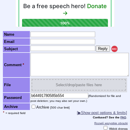
Name
Email
Subject
REC
Comment
*
File
Select/drop/paste files here
(Randomized for file and
Password
post deletion; you may also set your own.)
Archive
Archive
[500 char limit]
*
[▶Show post options & limits]
= required field
Confused? See the
FAQ
.
Rozwiń wszystkie obrazki
Widok drzewa