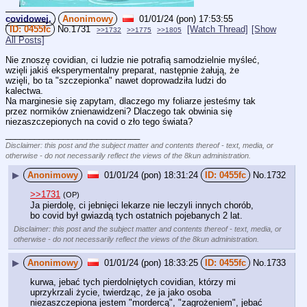
covidowej.
Anonimowy
01/01/24 (pon) 17:53:55
0455fc
No.
1731
[Watch Thread]
[Show
>>1732
>>1775
>>1805
All Posts]
Nie znoszę covidian, ci ludzie nie potrafią samodzielnie myśleć, 
wzięli jakiś eksperymentalny preparat, następnie żałują, że 
wzięli, bo ta "szczepionka" nawet doprowadziła ludzi do 
kalectwa.
Na marginesie się zapytam, dlaczego my foliarze jesteśmy tak 
przez normików znienawidzeni? Dlaczego tak obwinia się 
niezaszczepionych na covid o zło tego świata?
____________________________
Disclaimer: this post and the subject matter and contents thereof - text, media, or
otherwise - do not necessarily reflect the views of the 8kun administration.
▶
Anonimowy
01/01/24 (pon) 18:31:24
0455fc
No.
1732
>>1731
(OP)
Ja pierdolę, ci jebnięci lekarze nie leczyli innych chorób, 
bo covid był gwiazdą tych ostatnich pojebanych 2 lat.
Disclaimer: this post and the subject matter and contents thereof - text, media, or
otherwise - do not necessarily reflect the views of the 8kun administration.
▶
Anonimowy
01/01/24 (pon) 18:33:25
0455fc
No.
1733
kurwa, jebać tych pierdolniętych covidian, którzy mi 
uprzykrzali życie, twierdząc, że ja jako osoba 
niezaszczepiona jestem "mordercą", "zagrożeniem", jebać 