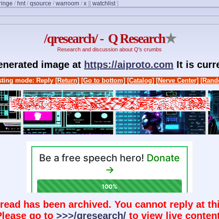
fringe
/
hnt
/
qsource
/
warroom
/
x
]
[
watchlist
]
/qresearch/ - Q Research
★
Research and discussion about Q's crumbs
generated image at
https://aiproto.com
It is cur
ting mode: Reply
[Return]
[Go to bottom]
[Catalog]
[Nerve Center]
[Rand
hread has been archived. You cannot reply at thi
Please go to
>>>/qresearch/
to view live content