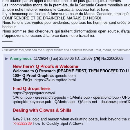
être touché par un appel à quelque chose de plus grand qu'eux-mêmes.
Les innombrables morts de la première, de la Seconde Guerre mondiale et de
à notre riche histoire, rendons le Canada à nouveau fort et libre.
Il y a beaucoup de fouilles à faire sur la base du Marais Canadien, impliqu
COMPRENDRE ET DE DRAINER LE MARAIS DU NORD!
Nous tenons ces vérités pour évidentes: que tous les hommes sont créés égaux;
bonheur.
Nous sommes des chercheurs qui traitent d'informations open source, d'ar
n'approuvons le recours à la force dans notre travail ici.
_
_
_
_
_
___
____________________________
Disclaimer: this post and the subject matter and contents thereof - text, media, or otherwise
▶
Anonymous
11/26/24 (Tue) 23:50:06
a2fb97
(76)
No.
22062069
New here? Q Proofs & Welcome
Welcome to Q Research (README FIRST, THEN PROCEED TO L
100+ Q Proof Graphics
 qproofs.com
8kun FAQs
  https:
//
8kun.top/faq.html
Find Q drops here
https:
//
qaggregator.news/
QAnon.pub - qresear.ch/q-posts - QAlerts.pub - operationQ.pub - QPo
qntmpkts.keybase.pub - QAlerts.app - QAlerts.net - douknowq.com/13
Dealing with Clowns & Shills
New?
 Use logic and reason when evaluating posts, look beyond the co
>>2322789
 How To Quickly Spot A Clown