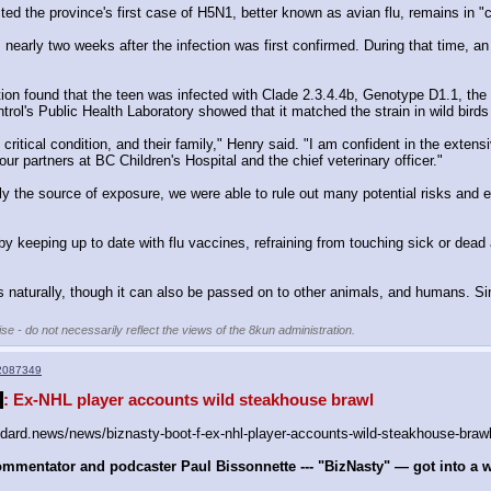
d the province's first case of H5N1, better known as avian flu, remains in "cr
rly two weeks after the infection was first confirmed. During that time, an 
tion found that the teen was infected with Clade 2.3.4.4b, Genotype D1.1, the 
l's Public Health Laboratory showed that it matched the strain in wild birds o
ritical condition, and their family," Henry said. "I am confident in the extensi
r partners at BC Children's Hospital and the chief veterinary officer."
y the source of exposure, we were able to rule out many potential risks and en
by keeping up to date with flu vaccines, refraining from touching sick or dea
naturally, though it can also be passed on to other animals, and humans. Sin
se - do not necessarily reflect the views of the 8kun administration.
2087349
*
: Ex-NHL player accounts wild steakhouse brawl
ard.news/news/biznasty-boot-f-ex-nhl-player-accounts-wild-steakhouse-braw
mentator and podcaster Paul Bissonnette --- "BizNasty" — got into a wi