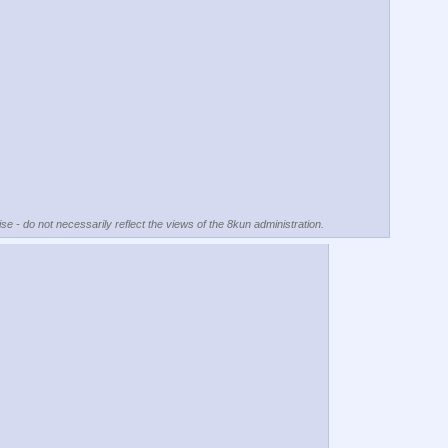
se - do not necessarily reflect the views of the 8kun administration.