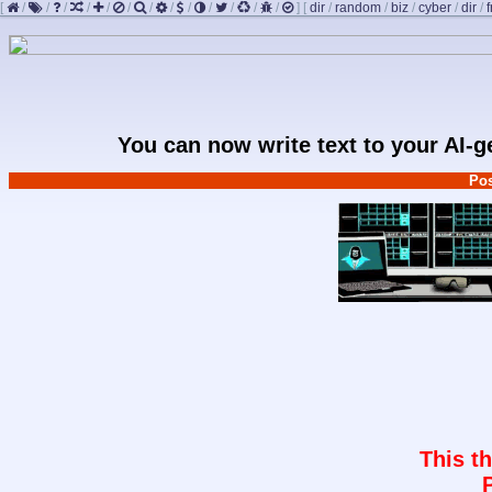
[
/
/
/
/
/
/
/
/
/
/
/
/
/
]
[
dir
/
random
/
biz
/
cyber
/
dir
/
You can now write text to your AI-
Pos
This t