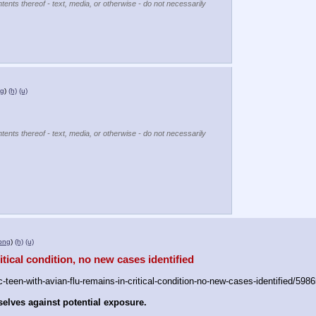
tents thereof - text, media, or otherwise - do not necessarily
ng
)
(h)
(u)
tents thereof - text, media, or otherwise - do not necessarily
png
)
(h)
(u)
itical condition, no new cases identified
en-with-avian-flu-remains-in-critical-condition-no-new-cases-identified/598
selves against potential exposure.