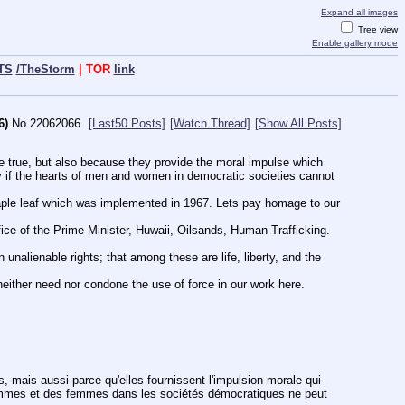
Expand all images
Tree view
Enable gallery mode
TS
/TheStorm
| TOR
link
6)
No.
22062066
[Last50 Posts]
[Watch Thread]
[Show All Posts]
re true, but also because they provide the moral impulse which 
acy if the hearts of men and women in democratic societies cannot 
aple leaf which was implemented in 1967. Lets pay homage to our 
e of the Prime Minister, Huwaii, Oilsands, Human Trafficking. 
unalienable rights; that among these are life, liberty, and the 
ither need nor condone the use of force in our work here.
, mais aussi parce qu'elles fournissent l'impulsion morale qui 
s hommes et des femmes dans les sociétés démocratiques ne peut 