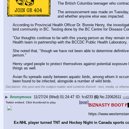
The British Columbia teenager who contracte
The announcement was made on Tuesday, nea
and whether anyone else was impacted.
According to Provincial Health Officer Dr. Bonnie Henry, the investiga
bird community in BC. Testing done by the BC Centre for Disease Contro
"Our thoughts continue to be with this young person as they remain in c
Health team in partnership with the BCCDC Public Health Laboratory, ou
She noted that, "though we have not been able to determine definitivel
person."
Henry urged people to protect themselves against potential exposure 
things as well. 
Avian flu spreads easily between aquatic birds, among whom it occurs 
been found to be infected, alongside a number of wild birds.
Disclaimer: this post and the subject matter and contents thereof - text, media, or otherwi
▶
Anonymous
11/27/24 (Wed) 01:24:47
fcd233
(6)
No.
22062611
>>2
[pop]
Twitter embed. Click thumbnail to play.
BIZNASTY BOOT F
https:
//
www.westernstand
Ex-NHL player turned TNT and Hockey Night in Canada sports com