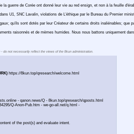
 la guerre de Corée ont donné leur vie au red ensign, et non à la feuille d'
é dans U1, SNC Lavalin, violations de L'éthique par le Bureau du Premier min
 qu'ils sont dotés par leur Créateur de certains droits inaliénables; que parmi
guments raisonnés et de mèmes humides. Nous nous battons uniquement dans 
 - do not necessarily reflect the views of the 8kun administration.
URK)
 https:
//
8kun.top/qresearch/welcome.html
sts.online - qanon.news/Q - 8kun.top/qresearch/qposts.html
4295/Q-Anon-Pub.htm - we-go-all.net/q.html -
ntent of the post(s) and evaluate intent.