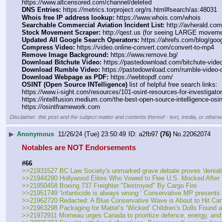
https:
//
www.altcensored.com/channel/deleted
DNS Entries:
 https:
//
metrics.torproject.org/rs.html#search/as:48031
Whois free IP address lookup:
 https:
//
www.whois.com/whois
Searchable Commercial Aviation Incident List:
 http:
//
avherald.com
Stock Movement Scraper:
 http:
//
qest.us (for seeing LARGE moveme
Updated All Google Search Operators:
 https:
//
ahrefs.com/blog/goo
Compress Video:
 https:
//
video.online-convert.com/convert-to-mp4
Remove Image Background:
 https:
//
www.remove.bg/
Download Bitchute Video:
 https:
//
pastedownload.com/bitchute-vide
Download Rumble Video:
 https:
//
pastedownload.com/rumble-video-
Download Webpage as PDF:
 https:
//
webtopdf.com/
OSINT (Open Source INTelligence)
 list of helpful free search links:
https:
//
www.i-sight.com/resources/101-osint-resources-for-investigator
https:
//
intellfusion.medium.com/the-best-open-source-intelligence-osi
https:
//
osintframework.com
Disclaimer: this post and the subject matter and contents thereof - text, media, or otherwi
▶
Anonymous
11/26/24 (Tue) 23:50:49
a2fb97
(76)
No.
22062074
Notables are NOT Endorsements
#66
>>21931527 BC Law Society's unmarked grave debate proves 'denialis
>>21944290 Hollywood Elites Who Vowed to Flee U.S. Mocked After 
>>21950458 Boeing 737 Freighter "Destroyed" By Cargo Fire
>>21951749 ‘Infanticide is always wrong:’ Conservative MP presents p
>>21962720 Redacted: A Blue Conservative Wave is About to Hit Cana
>>21963298 Packaging for Mattel’s ‘Wicked’ Children’s Dolls Found 
>>21972911 Morneau urges Canada to prioritize defence, energy, and