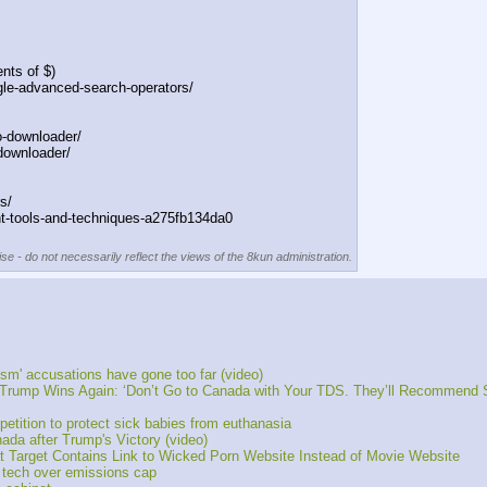
nts of $)
gle-advanced-search-operators/
o-downloader/
downloader/
s/
nt-tools-and-techniques-a275fb134da0
se - do not necessarily reflect the views of the 8kun administration.
m' accusations have gone too far (video)
Trump Wins Again: ‘Don’t Go to Canada with Your TDS. They’ll Recommend S
etition to protect sick babies from euthanasia
da after Trump's Victory (video)
at Target Contains Link to Wicked Porn Website Instead of Movie Website
 tech over emissions cap