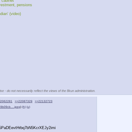
 cabinet
nvestment, pensions
dian’ (video)
se - do not necessarily reflect the views of the 8kun administration.
2062281
>>22087329
>>22132723
29b09cb….jpeg
)
(h)
(u)
5PaDEevtHrbq7bN5KcrXEJy2imi