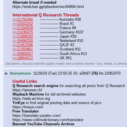
Alternate bread if needed
https:
//
endchan.gg/qrbunker/res/84894.html
International Q Research Threads
>>21755366
	---—--——– Australia #38
>>21503242
	---—--——– Brasil #1
>>21284558
	---—--——– France #8
>>21435975
	---—--——– Germany #107
>>21988292
	---—--——– Japan #26
>>16694250
	---—--——– Nederland #10
>>21452596
 	---—--——– QAJF #2
>>21350861
	---—--——– Scotland #11
>>20969267
	---—--——– South Africa #13
>>19804572
	---—--——– UK #51
Disclaimer: this post and the subject matter and contents thereof - text, media, or otherwi
▶
Anonymous
11/26/24 (Tue) 23:50:25
a2fb97
(76)
No.
22062070
Useful Links
Q Research search engine
 for searching all posts from Q Research
https:
//
qresear.ch/
Wayback Machine
 for old archived websites
https:
//
web.archive.org
TinEye
 to find original posting date and source of pics
https:
//
tineye.com/
Free Translator
https:
//
translate.yandex.com/
https:
//
www.collinsdictionary.com/translator
Banned YouTube Channels Archive