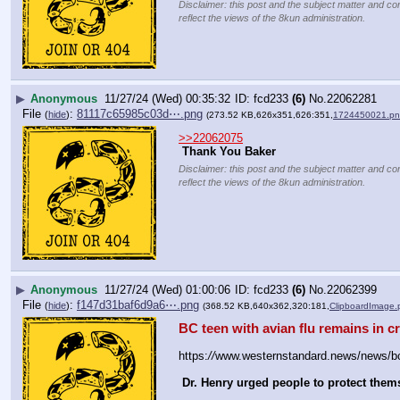
Disclaimer: this post and the subject matter and con
reflect the views of the 8kun administration.
▶
Anonymous
11/27/24 (Wed) 00:35:32
fcd233
(6)
No.
22062281
File
:
81117c65985c03d⋯.png
(
hide
)
(273.52 KB,626x351,626:351,
1724450021.p
>>22062075
Thank You Baker
Disclaimer: this post and the subject matter and con
reflect the views of the 8kun administration.
▶
Anonymous
11/27/24 (Wed) 01:00:06
fcd233
(6)
No.
22062399
File
:
f147d31baf6d9a6⋯.png
(
hide
)
(368.52 KB,640x362,320:181,
ClipboardImage.
BC teen with avian flu remains in cr
https:
//
www.westernstandard.news/news/bc-te
Dr. Henry urged people to protect them