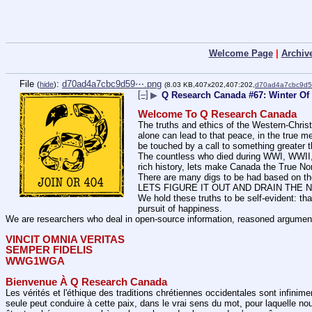
Welcome Page
|
Archiv
File
:
d70ad4a7cbc9d59⋯.png
(
hide
)
(8.03 KB,407x202,407:202,
d70ad4a7cbc9d
[–]
▶
Q Research Canada #67: Winter Of 
Welcome To Q Research Canada
The truths and ethics of the Western-Christi
alone can lead to that peace, in the true me
be touched by a call to something greater 
The countless who died during WWI, WWII, a
rich history, lets make Canada the True No
There are many digs to be had based on the
LETS FIGURE IT OUT AND DRAIN THE
We hold these truths to be self-evident: tha
pursuit of happiness.
We are researchers who deal in open-source information, reasoned argument
VINCIT OMNIA VERITAS
SEMPER FIDELIS
WWG1WGA
Bienvenue À Q Research Canada
Les vérités et l'éthique des traditions chrétiennes occidentales sont infinim
seule peut conduire à cette paix, dans le vrai sens du mot, pour laquelle n