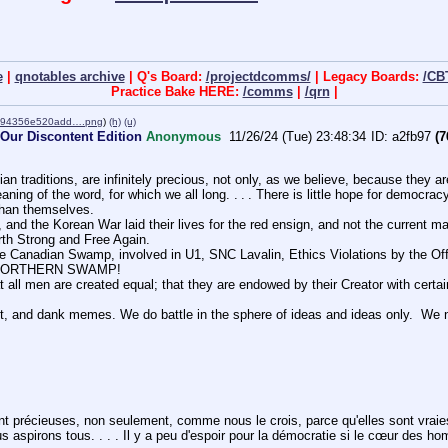
e
|
qnotables archive
| Q's Board:
/projectdcomms/
| Legacy Boards:
/CB
Practice Bake HERE:
/comms
|
/qrn
|
594356e520add….png
)
(h)
(u)
Our Discontent Edition
Anonymous
11/26/24 (Tue) 23:48:34
a2fb97
(7
an traditions, are infinitely precious, not only, as we believe, because they a
aning of the word, for which we all long. . . . There is little hope for democr
than themselves.
nd the Korean War laid their lives for the red ensign, and not the current m
rth Strong and Free Again.
 Canadian Swamp, involved in U1, SNC Lavalin, Ethics Violations by the Offic
 NORTHERN SWAMP!
t all men are created equal; that they are endowed by their Creator with certain 
, and dank memes. We do battle in the sphere of ideas and ideas only.  We ne
ent précieuses, non seulement, comme nous le crois, parce qu'elles sont vraies
ous aspirons tous. . . . Il y a peu d'espoir pour la démocratie si le cœur de