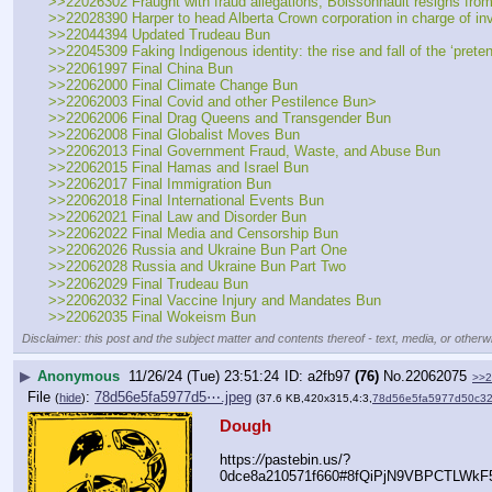
>>22026302 Fraught with fraud allegations, Boissonnault resigns from
>>22028390 Harper to head Alberta Crown corporation in charge of i
>>22044394 Updated Trudeau Bun 
>>22045309 Faking Indigenous identity: the rise and fall of the ‘preten
>>22061997 Final China Bun
>>22062000 Final Climate Change Bun 
>>22062003 Final Covid and other Pestilence Bun>
>>22062006 Final Drag Queens and Transgender Bun 
>>22062008 Final Globalist Moves Bun 
>>22062013 Final Government Fraud, Waste, and Abuse Bun 
>>22062015 Final Hamas and Israel Bun
>>22062017 Final Immigration Bun 
>>22062018 Final International Events Bun
>>22062021 Final Law and Disorder Bun
>>22062022 Final Media and Censorship Bun
>>22062026 Russia and Ukraine Bun Part One
>>22062028 Russia and Ukraine Bun Part Two
>>22062029 Final Trudeau Bun
>>22062032 Final Vaccine Injury and Mandates Bun 
>>22062035 Final Wokeism Bun
Disclaimer: this post and the subject matter and contents thereof - text, media, or otherwi
▶
Anonymous
11/26/24 (Tue) 23:51:24
a2fb97
(76)
No.
22062075
>>2
File
:
78d56e5fa5977d5⋯.jpeg
(
hide
)
(37.6 KB,420x315,4:3,
78d56e5fa5977d50c3
Dough
https:
//
pastebin.us/?
0dce8a210571f660#8fQiPjN9VBPCTLWkF