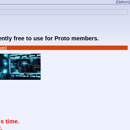
[Options]
rently free to use for Proto members.
om]
s time.
.