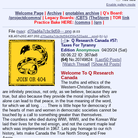
Enable gallery mode
Welcome Page
|
Archive
|
qnotables archive
| Q's Board:
/projectdcomms/
| Legacy Boards:
/CBTS
/TheStorm
| TOR
link
Practice Bake HERE:
/comms
|
/qrn
|
File
:
d70ad4a7cbc9d59⋯.png
(
hide
)
(8.03
KB,407x202,407:202,
d70ad4a7cbc9d594356e520add….png
)
(h)
(u)
[–]
▶
Q Research Canada #57:
Taxes For Tyranny
Edition
Anonymous
04/20/24 (Sat)
00:06:22
387de8
(64)
No.
20749824
[Last50 Posts]
[Watch Thread]
[Show All Posts]
Welcome To Q Research 
Canada
The truths and ethics of the 
Western-Christian traditions, 
are infinitely precious, not only, as we believe, because they are 
true, but also because they provide the moral impulse which 
alone can lead to that peace, in the true meaning of the word, 
for which we all long. . . . There is little hope for democracy if 
the hearts of men and women in democratic societies cannot be 
touched by a call to something greater than themselves.
The countless who died during WWI, WWII, and the Korean War 
laid their lives for the red ensign, and not the current maple leaf 
which was implemented in 1967. Lets pay homage to our rich 
history, lets make Canada the True North Strong and Free 
Again.