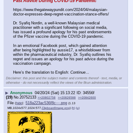
Past Advice During COVID-19 Pandemic
https:
//
www.thegatewaypundit.com/2024/04/malaysian-
doctor-expresses-deep-regret-vaccination-stance-offers/
Dr. Syafiq Nordin, a well-known Malaysian medical 
practitioner with a significant following on social media, 
has issued a profound apology for his past endorsements 
of the Pfizer vaccine during the COVID-19 pandemic.
In an emotional Facebook post, which gained attention 
after being highlighted by aussie17, a whistleblower from 
within the pharmaceutical industry, Dr. Syafiq outlines his 
regret and issues an apology for his past advice during the 
vaccination campaign.
Here’s the translation to English: 
Continue…
Disclaimer: this post and the subject matter and contents thereof - text, media, or
otherwise - do not necessarily reflect the views of the 8kun administration.
▶
Anonymous
04/20/24 (Sat) 15:13:22
34556f
(19)
No.
20752133
>>20802758
>>20826588
>>20842600
File
:
518a223ac536f8c⋯.png
(
hide
)
(1.13
MB,1024x577,1024:577,
ClipboardImage.png
)
(h)
(u)