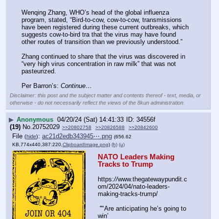
Wenqing Zhang, WHO’s head of the global influenza 
program, stated, “Bird-to-cow, cow-to-cow, transmissions 
have been registered during these current outbreaks, which 
suggests cow-to-bird tra that the virus may have found 
other routes of transition than we previously understood.”
Zhang continued to share that the virus was discovered in 
“very high virus concentration in raw milk” that was not 
pasteurized.
Per Barron’s: 
Continue…
Disclaimer: this post and the subject matter and contents thereof - text, media, or
otherwise - do not necessarily reflect the views of the 8kun administration.
▶
Anonymous
04/20/24 (Sat) 14:41:33
34556f
(19)
No.
20752029
>>20802758
>>20826588
>>20842600
File
:
ac21d2edb343945⋯.png
(
hide
)
(656.62
KB,774x440,387:220,
ClipboardImage.png
)
(h)
(u)
NATO Leaders Making 
Tracks to Trump
https:
//
www.thegatewaypundit.c
om/2024/04/nato-leaders-
making-tracks-trump/
 '''‘Are anticipating he’s going to 
win’