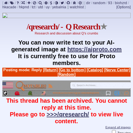
[
/
/
/
/
/
/
/
/
/
/
/
/
/
]
[
dir
/
random
/
93
/
biohzrd
/
hkacade
/
hkpnd
/
tct
/
utd
/
uy
/
yebalnia
]
[
watchlist
]
[Options]
/qresearch/ - Q Research
★
Research and discussion about Q's crumbs
You can now write text to your AI-
generated image at
https://aiproto.com
It is currently free to use for Proto
members.
Posting mode: Reply
[Return]
[Go to bottom]
[Catalog]
[Nerve Center]
[Random]
This thread has been archived. You cannot
reply at this time.
Please go to
>>>/qresearch/
to view live
content.
Expand all images
Tree view