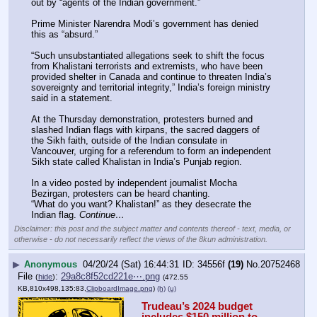
out by “agents of the Indian government.”
Prime Minister Narendra Modi’s government has denied 
this as “absurd.”
“Such unsubstantiated allegations seek to shift the focus 
from Khalistani terrorists and extremists, who have been 
provided shelter in Canada and continue to threaten India’s 
sovereignty and territorial integrity,” India’s foreign ministry 
said in a statement.
At the Thursday demonstration, protesters burned and 
slashed Indian flags with kirpans, the sacred daggers of 
the Sikh faith, outside of the Indian consulate in 
Vancouver, urging for a referendum to form an independent 
Sikh state called Khalistan in India’s Punjab region.
In a video posted by independent journalist Mocha 
Bezirgan, protesters can be heard chanting.
“What do you want? Khalistan!” as they desecrate the 
Indian flag. 
Continue…
Disclaimer: this post and the subject matter and contents thereof - text, media, or
otherwise - do not necessarily reflect the views of the 8kun administration.
▶
Anonymous
04/20/24 (Sat) 16:44:31
34556f
(19)
No.
20752468
File
:
29a8c8f52cd221e⋯.png
(
hide
)
(472.55
KB,810x498,135:83,
ClipboardImage.png
)
(h)
(u)
Trudeau’s 2024 budget 
includes $150 million to 