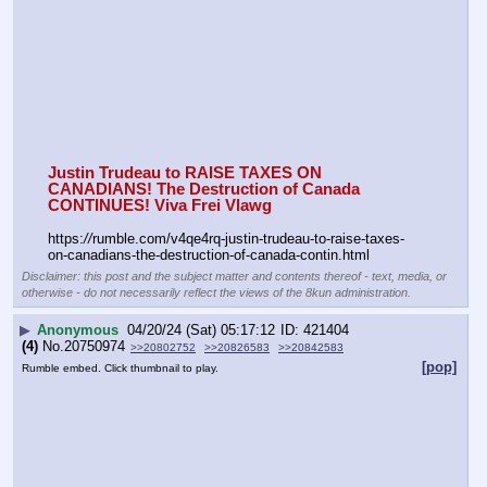
Justin Trudeau to RAISE TAXES ON 
CANADIANS! The Destruction of Canada 
CONTINUES! Viva Frei Vlawg
https:
//
rumble.com/v4qe4rq-justin-trudeau-to-raise-taxes-
on-canadians-the-destruction-of-canada-contin.html
Disclaimer: this post and the subject matter and contents thereof - text, media, or
otherwise - do not necessarily reflect the views of the 8kun administration.
▶
Anonymous
04/20/24 (Sat) 05:17:12
421404
(4)
No.
20750974
>>20802752
>>20826583
>>20842583
[pop]
Rumble embed. Click thumbnail to play.