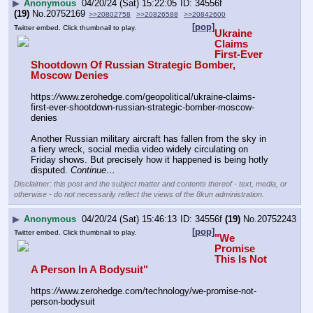
▶
Anonymous
04/20/24 (Sat) 15:22:05
34556f
(19)
No.
20752169
>>20802758
>>20826588
>>20842600
[pop]
Twitter embed. Click thumbnail to play.
Ukraine 
Claims 
First-Ever 
Shootdown Of Russian Strategic Bomber, 
Moscow Denies
https:
//
www.zerohedge.com/geopolitical/ukraine-claims-
first-ever-shootdown-russian-strategic-bomber-moscow-
denies
Another Russian military aircraft has fallen from the sky in 
a fiery wreck, social media video widely circulating on 
Friday shows. But precisely how it happened is being hotly 
disputed. 
Continue…
Disclaimer: this post and the subject matter and contents thereof - text, media, or
otherwise - do not necessarily reflect the views of the 8kun administration.
▶
Anonymous
04/20/24 (Sat) 15:46:13
34556f
(19)
No.
20752243
[pop]
Twitter embed. Click thumbnail to play.
"We 
Promise 
This Is Not 
A Person In A Bodysuit"
https:
//
www.zerohedge.com/technology/we-promise-not-
person-bodysuit