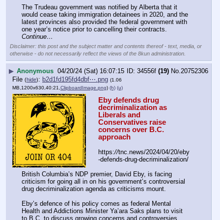
The Trudeau government was notified by Alberta that it 
would cease taking immigration detainees in 2020, and the 
latest provinces also provided the federal government with 
one year’s notice prior to cancelling their contracts. 
Continue…
Disclaimer: this post and the subject matter and contents thereof - text, media, or
otherwise - do not necessarily reflect the views of the 8kun administration.
▶
Anonymous
04/20/24 (Sat) 16:07:15
34556f
(19)
No.
20752306
File
:
b2d1fd195fd4dbf⋯.png
(
hide
)
(1.06
MB,1200x630,40:21,
ClipboardImage.png
)
(h)
(u)
Eby defends drug 
decriminalization as 
Liberals and 
Conservatives raise 
concerns over B.C. 
approach
https:
//
tnc.news/2024/04/20/eby
-defends-drug-decriminalization/
British Columbia’s NDP premier, David Eby, is facing 
criticism for going all in on his government’s controversial 
drug decriminalization agenda as criticisms mount.
Eby’s defence of his policy comes as federal Mental 
Health and Addictions Minister Ya’ara Saks plans to visit 
to B.C. to discuss growing concerns and controversies 