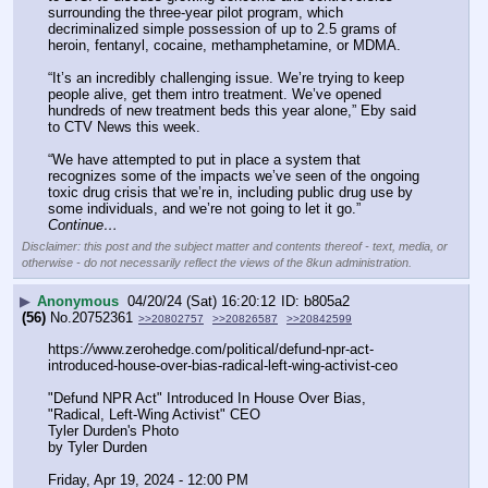
surrounding the three-year pilot program, which 
decriminalized simple possession of up to 2.5 grams of 
heroin, fentanyl, cocaine, methamphetamine, or MDMA.
“It’s an incredibly challenging issue. We’re trying to keep 
people alive, get them intro treatment. We’ve opened 
hundreds of new treatment beds this year alone,” Eby said 
to CTV News this week.
“We have attempted to put in place a system that 
recognizes some of the impacts we’ve seen of the ongoing 
toxic drug crisis that we’re in, including public drug use by 
some individuals, and we’re not going to let it go.” 
Continue…
Disclaimer: this post and the subject matter and contents thereof - text, media, or
otherwise - do not necessarily reflect the views of the 8kun administration.
▶
Anonymous
04/20/24 (Sat) 16:20:12
b805a2
(56)
No.
20752361
>>20802757
>>20826587
>>20842599
https:
//
www.zerohedge.com/political/defund-npr-act-
introduced-house-over-bias-radical-left-wing-activist-ceo
"Defund NPR Act" Introduced In House Over Bias, 
"Radical, Left-Wing Activist" CEO
Tyler Durden's Photo
by Tyler Durden
Friday, Apr 19, 2024 - 12:00 PM