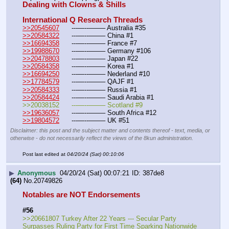
Dealing with Clowns & Shills
International Q Research Threads
>>20545607
	---—--——– Australia #35
>>20584322
	---—--——– China #1
>>16694358
	---—--——– France #7
>>19988670
	---—--——– Germany #106
>>20478803
	---—--——– Japan #22
>>20584358
	---—--——– Korea #1
>>16694250
	---—--——– Nederland #10
>>17784579
	---—--——– QAJF #1
>>20584333
	---—--——– Russia #1
>>20584424
	---—--——– Saudi Arabia #1 
>>20038152	---—--——– Scotland #9
>>19636057
	---—--——– South Africa #12
>>19804572
	---—--——– UK #51
Disclaimer: this post and the subject matter and contents thereof - text, media, or
otherwise - do not necessarily reflect the views of the 8kun administration.
Post last edited at
04/20/24 (Sat) 00:10:06
▶
Anonymous
04/20/24 (Sat) 00:07:21
387de8
(64)
No.
20749826
Notables are NOT Endorsements
#56
>>20661807 Turkey After 22 Years --- Secular Party 
Surpasses Ruling Party for First Time Sparking Nationwide 