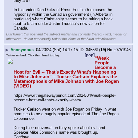
they are”!
In this video Dan Dicks of Press For Truth exposes the 
hypocrisy within the Canadian government (in Alberta in 
particular) where Christianity seems to be taking a back 
seat to Islam under Justin Trudeau’s new vision for 
Canada.
Disclaimer: this post and the subject matter and contents thereof - text, media, or
otherwise - do not necessarily reflect the views of the 8kun administration.
▶
Anonymous
04/20/24 (Sat) 14:17:15
34556f
(19)
No.
20751946
[pop]
Twitter embed. Click thumbnail to play.
“Weak 
People 
Become a 
Host for Evil -- That’s Exactly What’s Happening 
to Mike Johnson” – Tucker Carlson Explains the 
Metamorphosis of Mike Johnson with Joe Rogan 
(VIDEO)
https:
//
www.thegatewaypundit.com/2024/04/weak-people-
become-host-evil-thats-exactly-whats/
Tucker Carlson went on with Joe Rogan on Friday in what 
promises to be a hugely popular episode of The Joe Rogan 
Experience.
During their conversation they spoke about evil and 
Speaker Mike Johnson’s name was brought up. 
Continue…