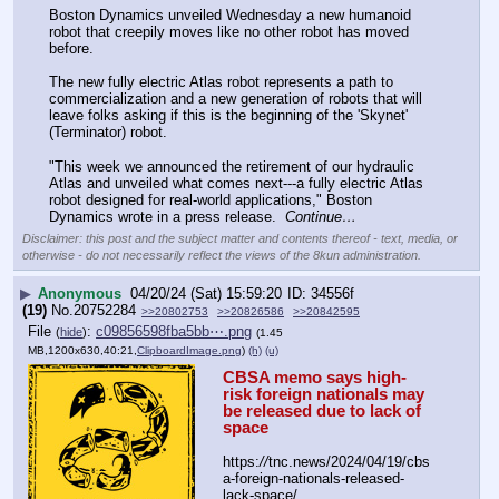
Boston Dynamics unveiled Wednesday a new humanoid 
robot that creepily moves like no other robot has moved 
before. 
The new fully electric Atlas robot represents a path to 
commercialization and a new generation of robots that will 
leave folks asking if this is the beginning of the 'Skynet' 
(Terminator) robot. 
"This week we announced the retirement of our hydraulic 
Atlas and unveiled what comes next---a fully electric Atlas 
robot designed for real-world applications," Boston 
Dynamics wrote in a press release.  
Continue…
Disclaimer: this post and the subject matter and contents thereof - text, media, or
otherwise - do not necessarily reflect the views of the 8kun administration.
▶
Anonymous
04/20/24 (Sat) 15:59:20
34556f
(19)
No.
20752284
>>20802753
>>20826586
>>20842595
File
:
c09856598fba5bb⋯.png
(
hide
)
(1.45
MB,1200x630,40:21,
ClipboardImage.png
)
(h)
(u)
CBSA memo says high-
risk foreign nationals may 
be released due to lack of 
space
https:
//
tnc.news/2024/04/19/cbs
a-foreign-nationals-released-
lack-space/