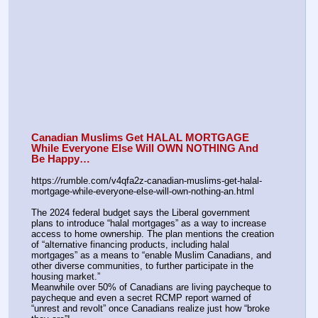
Canadian Muslims Get HALAL MORTGAGE 
While Everyone Else Will OWN NOTHING And 
Be Happy…
https:
//
rumble.com/v4qfa2z-canadian-muslims-get-halal-
mortgage-while-everyone-else-will-own-nothing-an.html
The 2024 federal budget says the Liberal government 
plans to introduce “halal mortgages” as a way to increase 
access to home ownership. The plan mentions the creation 
of “alternative financing products, including halal 
mortgages” as a means to “enable Muslim Canadians, and 
other diverse communities, to further participate in the 
housing market.”
Meanwhile over 50% of Canadians are living paycheque to 
paycheque and even a secret RCMP report warned of 
“unrest and revolt” once Canadians realize just how “broke 