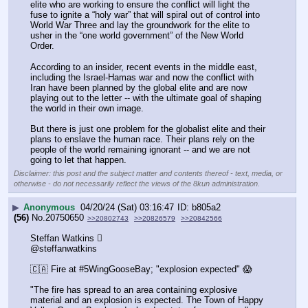
elite who are working to ensure the conflict will light the 
fuse to ignite a “holy war” that will spiral out of control into 
World War Three and lay the groundwork for the elite to 
usher in the “one world government” of the New World 
Order.
According to an insider, recent events in the middle east, 
including the Israel-Hamas war and now the conflict with 
Iran have been planned by the global elite and are now 
playing out to the letter -- with the ultimate goal of shaping 
the world in their own image.
But there is just one problem for the globalist elite and their 
plans to enslave the human race. Their plans rely on the 
people of the world remaining ignorant -- and we are not 
going to let that happen.
Disclaimer: this post and the subject matter and contents thereof - text, media, or
otherwise - do not necessarily reflect the views of the 8kun administration.
▶
Anonymous
04/20/24 (Sat) 03:16:47
b805a2
(56)
No.
20750650
>>20802743
>>20826579
>>20842566
Steffan Watkins 
@steffanwatkins
🇨🇦 Fire at #5WingGooseBay; "explosion expected" 😱
"The fire has spread to an area containing explosive 
material and an explosion is expected. The Town of Happy 