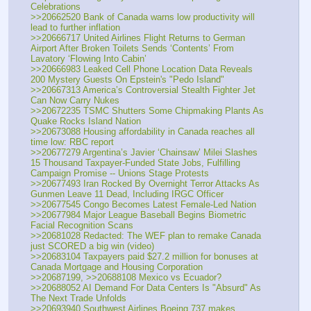
Celebrations
>>20662520 Bank of Canada warns low productivity will 
lead to further inflation
>>20666717 United Airlines Flight Returns to German 
Airport After Broken Toilets Sends ‘Contents’ From 
Lavatory ‘Flowing Into Cabin’
>>20666983 Leaked Cell Phone Location Data Reveals 
200 Mystery Guests On Epstein's "Pedo Island"
>>20667313 America’s Controversial Stealth Fighter Jet 
Can Now Carry Nukes
>>20672235 TSMC Shutters Some Chipmaking Plants As 
Quake Rocks Island Nation
>>20673088 Housing affordability in Canada reaches all 
time low: RBC report
>>20677279 Argentina’s Javier ‘Chainsaw’ Milei Slashes 
15 Thousand Taxpayer-Funded State Jobs, Fulfilling 
Campaign Promise -- Unions Stage Protests
>>20677493 Iran Rocked By Overnight Terror Attacks As 
Gunmen Leave 11 Dead, Including IRGC Officer
>>20677545 Congo Becomes Latest Female-Led Nation
>>20677984 Major League Baseball Begins Biometric 
Facial Recognition Scans
>>20681028 Redacted: The WEF plan to remake Canada 
just SCORED a big win (video)
>>20683104 Taxpayers paid $27.2 million for bonuses at 
Canada Mortgage and Housing Corporation
>>20687199, >>20688108 Mexico vs Ecuador?
>>20688052 AI Demand For Data Centers Is "Absurd" As 
The Next Trade Unfolds 
>>20693940 Southwest Airlines Boeing 737 makes 