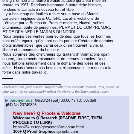
ensign, et non à la feuille d'érable actuelle qui a été mise en 
œuvre en 1967. Rendons hommage à notre riche histoire, 
rendons le Canada à nouveau fort et libre.
Il y a beaucoup de fouilles à faire sur la base du Marais 
Canadien, impliqué dans U1, SNC Lavalin, violations de 
L'éthique par le Bureau du Premier ministre, Huwaii, sables 
bitumineux, traite de personnes. PERMET DE COMPRENDRE 
ET DE DRAINER LE MARAIS DU NORD!
Nous tenons ces vérités pour évidentes: que tous les hommes 
sont créés égaux; qu'ils sont dotés par leur Créateur de certains 
droits inaliénables; que parmi ceux-ci se trouvent la vie, la 
liberté et la poursuite du bonheur.
Nous sommes des chercheurs qui traitent d'informations open 
source, d'arguments raisonnés et de mèmes humides. Nous 
nous battons uniquement dans le domaine des idées et des 
idées. Nous n'avons pas besoin ni n'approuvons le recours à la 
force dans notre travail ici.
_
_
_
_
_
___
____________________________
Disclaimer: this post and the subject matter and contents thereof - text, media, or
otherwise - do not necessarily reflect the views of the 8kun administration.
▶
Anonymous
04/20/24 (Sat) 00:06:47
387de8
(64)
No.
20749825
New here? Q Proofs & Welcome
Welcome to Q Research (README FIRST, THEN 
PROCEED TO LURK)
https:
//
8kun.top/qresearch/welcome.html
100+ Q Proof Graphics
 qproofs.com