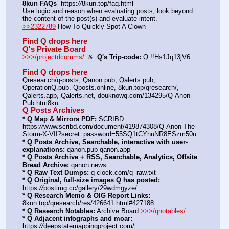
8kun FAQs
  https:
//
8kun.top/faq.html
Use logic and reason when evaluating posts, look beyond 
the content of the post(s) and evaluate intent.
>>2322789
 How To Quickly Spot A Clown
Find Q drops here
Q's Private Board
>>>/projectdcomms/
  &  
Q's Trip-code:
 Q !!Hs1Jq13jV6
Find Q drops here
Qresear.ch/q-posts, Qanon.pub, Qalerts.pub, 
OperationQ.pub. Qposts.online, 8kun.top/qresearch/, 
Qalerts.app, Qalerts.net, douknowq.com/134295/Q-Anon-
Pub.htm8ku
Q Posts Archives
* Q Map & Mirrors PDF:
 SCRIBD: 
https:
//
www.scribd.com/document/419874308/Q-Anon-The-
Storm-X-VII?secret_password=55SQ1tCYhuNR8ESzm50u
* Q Posts Archive, Searchable, interactive with user-
explanations:
 qanon.pub qanon.app
* Q Posts Archive + RSS, Searchable, Analytics, Offsite 
Bread Archive:
 qanon.news
* Q Raw Text Dumps:
 q-clock.com/q_raw.txt
* Q Original, full-size images Q has posted:
https:
//
postimg.cc/gallery/29wdmgyze/
* Q Research Memo & OIG Report Links:
8kun.top/qresearch/res/426641.html#427188
* Q Research Notables:
 Archive Board 
>>>/qnotables/
* Q Adjacent infographs and moar:
https:
//
deepstatemappingproject.com/