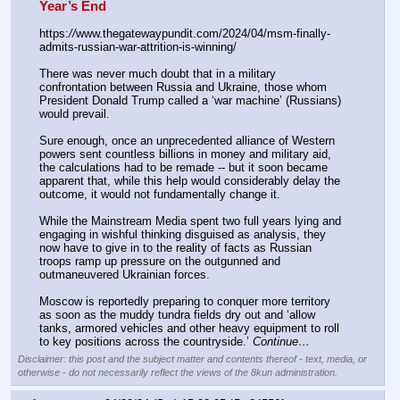
Year’s End
https:
//
www.thegatewaypundit.com/2024/04/msm-finally-
admits-russian-war-attrition-is-winning/
There was never much doubt that in a military 
confrontation between Russia and Ukraine, those whom 
President Donald Trump called a ‘war machine’ (Russians) 
would prevail.
Sure enough, once an unprecedented alliance of Western 
powers sent countless billions in money and military aid, 
the calculations had to be remade -- but it soon became 
apparent that, while this help would considerably delay the 
outcome, it would not fundamentally change it.
While the Mainstream Media spent two full years lying and 
engaging in wishful thinking disguised as analysis, they 
now have to give in to the reality of facts as Russian 
troops ramp up pressure on the outgunned and 
outmaneuvered Ukrainian forces.
Moscow is reportedly preparing to conquer more territory 
as soon as the muddy tundra fields dry out and ‘allow 
tanks, armored vehicles and other heavy equipment to roll 
to key positions across the countryside.’ 
Continue…
Disclaimer: this post and the subject matter and contents thereof - text, media, or
otherwise - do not necessarily reflect the views of the 8kun administration.