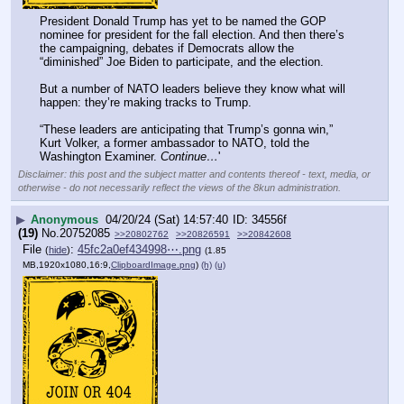
President Donald Trump has yet to be named the GOP 
nominee for president for the fall election. And then there’s 
the campaigning, debates if Democrats allow the 
“diminished” Joe Biden to participate, and the election.
But a number of NATO leaders believe they know what will 
happen: they’re making tracks to Trump.
“These leaders are anticipating that Trump’s gonna win,” 
Kurt Volker, a former ambassador to NATO, told the 
Washington Examiner. 
Continue…
'
Disclaimer: this post and the subject matter and contents thereof - text, media, or
otherwise - do not necessarily reflect the views of the 8kun administration.
▶
Anonymous
04/20/24 (Sat) 14:57:40
34556f
(19)
No.
20752085
>>20802762
>>20826591
>>20842608
File
:
45fc2a0ef434998⋯.png
(
hide
)
(1.85
MB,1920x1080,16:9,
ClipboardImage.png
)
(h)
(u)