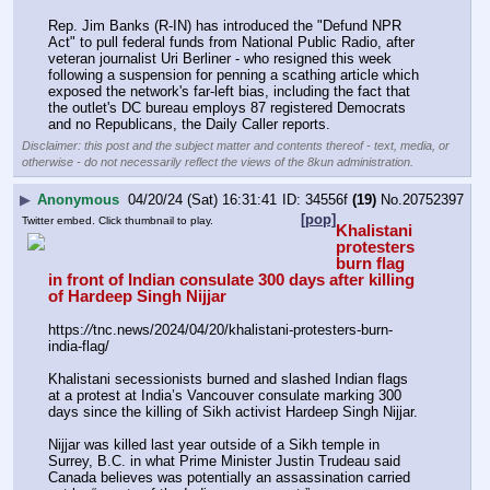
Rep. Jim Banks (R-IN) has introduced the "Defund NPR 
Act" to pull federal funds from National Public Radio, after 
veteran journalist Uri Berliner - who resigned this week 
following a suspension for penning a scathing article which 
exposed the network's far-left bias, including the fact that 
the outlet's DC bureau employs 87 registered Democrats 
and no Republicans, the Daily Caller reports.
Disclaimer: this post and the subject matter and contents thereof - text, media, or
otherwise - do not necessarily reflect the views of the 8kun administration.
▶
Anonymous
04/20/24 (Sat) 16:31:41
34556f
(19)
No.
20752397
[pop]
Twitter embed. Click thumbnail to play.
Khalistani 
protesters 
burn flag 
in front of Indian consulate 300 days after killing 
of Hardeep Singh Nijjar
https:
//
tnc.news/2024/04/20/khalistani-protesters-burn-
india-flag/
Khalistani secessionists burned and slashed Indian flags 
at a protest at India’s Vancouver consulate marking 300 
days since the killing of Sikh activist Hardeep Singh Nijjar.
Nijjar was killed last year outside of a Sikh temple in 
Surrey, B.C. in what Prime Minister Justin Trudeau said 
Canada believes was potentially an assassination carried 