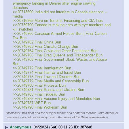
emergency landing in Denver after engine cowling 
detaches
>>20713600 India did not interfere in Canada elections -- 
media
>>20716365 More on Terrorist Financing and CIA Ties
>>20739700 Canada is making cars with eye monitors and 
kill switches
>>20749760 Canadian Armed Forces Bun | Final Carbon 
Tax Bun 
>>20749762 Final China Bun
>>20749763 Final Climate Change Bun 
>>20749764 Final Covid and Other Pestilence Bun 
>>20749766 Final Drag Queens and Transgender Bun 
>>20749769 Final Government Bloat, Waste, and Abuse 
Bun 
>>20749772 Final Immigration Bun 
>>20749774 Final Hamas and Israel Bun
>>20749775 Final Law and Disorder Bun
>>20749779 Final Media and Censorship Bun
>>20749780 Final Protests Bun
>>20749781 Final Russia and Ukraine Bun
>>20749783 Final Trudeau Bun
>>20749785 Final Vaccine Injury and Mandates Bun 
>>20749787 WEF Bun
>>20749790 Final Wokeism Bun
Disclaimer: this post and the subject matter and contents thereof - text, media, or
otherwise - do not necessarily reflect the views of the 8kun administration.
▶
Anonymous
04/20/24 (Sat) 00:11:23
387de8