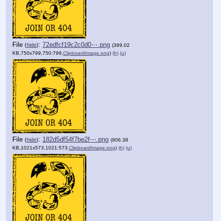
File
:
72edfcf19c2c0d0⋯.png
(
hide
)
(389.02
KB,750x799,750:799,
ClipboardImage.png
)
(h)
(u)
File
:
182d5df54f7be2f⋯.png
(
hide
)
(906.38
KB,1021x573,1021:573,
ClipboardImage.png
)
(h)
(u)