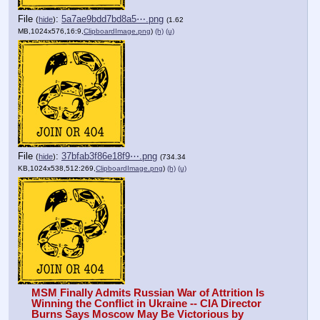
File
:
5a7ae9bdd7bd8a5⋯.png
(
hide
)
(1.62
MB,1024x576,16:9,
ClipboardImage.png
)
(h)
(u)
File
:
37bfab3f86e18f9⋯.png
(
hide
)
(734.34
KB,1024x538,512:269,
ClipboardImage.png
)
(h)
(u)
MSM Finally Admits Russian War of Attrition Is 
Winning the Conflict in Ukraine -- CIA Director 
Burns Says Moscow May Be Victorious by 