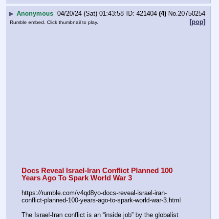
▶
Anonymous
04/20/24 (Sat) 01:43:58
421404
(4)
No.
20750254
[pop]
Rumble embed. Click thumbnail to play.
Docs Reveal Israel-Iran Conflict Planned 100 
Years Ago To Spark World War 3
https:
//
rumble.com/v4qd8yo-docs-reveal-israel-iran-
conflict-planned-100-years-ago-to-spark-world-war-3.html
The Israel-Iran conflict is an “inside job” by the globalist 