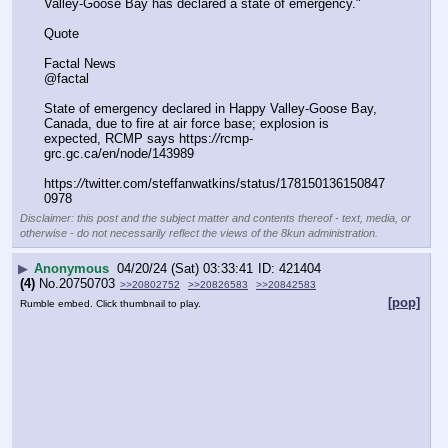
Valley-Goose Bay has declared a state of emergency."
Quote
Factal News
@factal
State of emergency declared in Happy Valley-Goose Bay, 
Canada, due to fire at air force base; explosion is 
expected, RCMP says https:
//
rcmp-
grc.gc.ca/en/node/143989
https:
//
twitter.com/steffanwatkins/status/178150136150847
0978
Disclaimer: this post and the subject matter and contents thereof - text, media, or
otherwise - do not necessarily reflect the views of the 8kun administration.
▶
Anonymous
04/20/24 (Sat) 03:33:41
421404
(4)
No.
20750703
>>20802752
>>20826583
>>20842583
[pop]
Rumble embed. Click thumbnail to play.