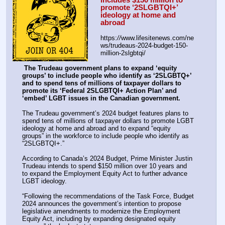
promote ‘2SLGBTQI+’ 
ideology at home and 
abroad
https:
//
www.lifesitenews.com/ne
ws/trudeaus-2024-budget-150-
million-2slgbtqi/
The Trudeau government plans to expand ‘equity 
groups’ to include people who identify as ‘2SLGBTQ+’ 
and to spend tens of millions of taxpayer dollars to 
promote its ‘Federal 2SLGBTQI+ Action Plan’ and 
‘embed’ LGBT issues in the Canadian government.
The Trudeau government’s 2024 budget features plans to 
spend tens of millions of taxpayer dollars to promote LGBT 
ideology at home and abroad and to expand “equity 
groups” in the workforce to include people who identify as 
“2SLGBTQI+.”
According to Canada’s 2024 Budget, Prime Minister Justin 
Trudeau intends to spend $150 million over 10 years and 
to expand the Employment Equity Act to further advance 
LGBT ideology.
“Following the recommendations of the Task Force, Budget 
2024 announces the government’s intention to propose 
legislative amendments to modernize the Employment 
Equity Act, including by expanding designated equity 