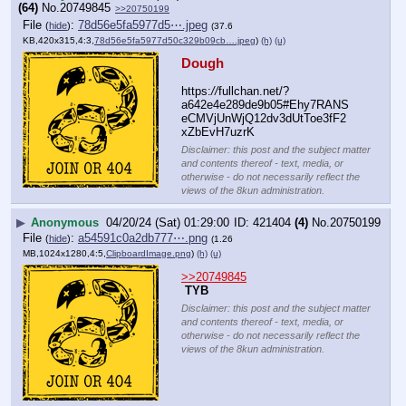
(64)
No.
20749845
>>20750199
File
:
78d56e5fa5977d5⋯.jpeg
(
hide
)
(37.6
KB,420x315,4:3,
78d56e5fa5977d50c329b09cb….jpeg
)
(h)
(u)
Dough
https:
//
fullchan.net/?
a642e4e289de9b05#Ehy7RANS
eCMVjUnWjQ12dv3dUtToe3fF2
xZbEvH7uzrK
Disclaimer: this post and the subject matter
and contents thereof - text, media, or
otherwise - do not necessarily reflect the
views of the 8kun administration.
▶
Anonymous
04/20/24 (Sat) 01:29:00
421404
(4)
No.
20750199
File
:
a54591c0a2db777⋯.png
(
hide
)
(1.26
MB,1024x1280,4:5,
ClipboardImage.png
)
(h)
(u)
>>20749845
TYB
Disclaimer: this post and the subject matter
and contents thereof - text, media, or
otherwise - do not necessarily reflect the
views of the 8kun administration.