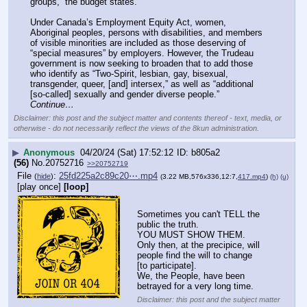
groups,” the budget states.
Under Canada’s Employment Equity Act, women, 
Aboriginal peoples, persons with disabilities, and members 
of visible minorities are included as those deserving of 
“special measures” by employers. However, the Trudeau 
government is now seeking to broaden that to add those 
who identify as “Two-Spirit, lesbian, gay, bisexual, 
transgender, queer, [and] intersex,” as well as “additional 
[so-called] sexually and gender diverse people.” 
Continue…
Disclaimer: this post and the subject matter and contents thereof - text, media, or
otherwise - do not necessarily reflect the views of the 8kun administration.
▶
Anonymous
04/20/24 (Sat) 17:52:12
b805a2
(56)
No.
20752716
>>20752719
File
:
25fd225a2c89c20⋯.mp4
(
hide
)
(3.22 MB,576x336,12:7,
417.mp4
)
(h)
(u)
[play once]
[loop]
Sometimes you can't TELL the 
public the truth.
YOU MUST SHOW THEM.
Only then, at the precipice, will 
people find the will to change 
[to participate]. 
We, the People, have been 
betrayed for a very long time.
Disclaimer: this post and the subject matter