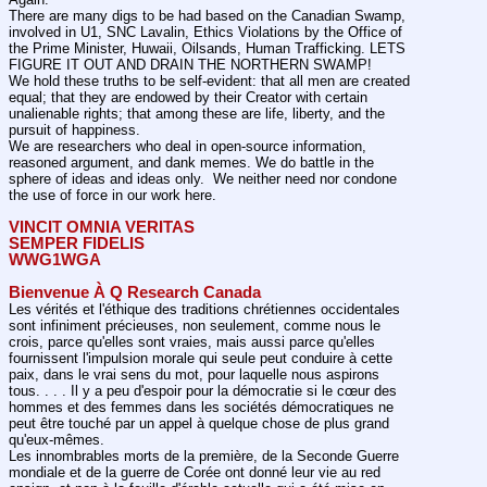
There are many digs to be had based on the Canadian Swamp, 
involved in U1, SNC Lavalin, Ethics Violations by the Office of 
the Prime Minister, Huwaii, Oilsands, Human Trafficking. LETS 
FIGURE IT OUT AND DRAIN THE NORTHERN SWAMP!
We hold these truths to be self-evident: that all men are created 
equal; that they are endowed by their Creator with certain 
unalienable rights; that among these are life, liberty, and the 
pursuit of happiness.
We are researchers who deal in open-source information, 
reasoned argument, and dank memes. We do battle in the 
sphere of ideas and ideas only.  We neither need nor condone 
the use of force in our work here.
VINCIT OMNIA VERITAS
SEMPER FIDELIS
WWG1WGA
Bienvenue À Q Research Canada
Les vérités et l'éthique des traditions chrétiennes occidentales 
sont infiniment précieuses, non seulement, comme nous le 
crois, parce qu'elles sont vraies, mais aussi parce qu'elles 
fournissent l'impulsion morale qui seule peut conduire à cette 
paix, dans le vrai sens du mot, pour laquelle nous aspirons 
tous. . . . Il y a peu d'espoir pour la démocratie si le cœur des 
hommes et des femmes dans les sociétés démocratiques ne 
peut être touché par un appel à quelque chose de plus grand 
qu'eux-mêmes.
Les innombrables morts de la première, de la Seconde Guerre 
mondiale et de la guerre de Corée ont donné leur vie au red 