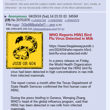
Disclaimer: this post and the subject matter and contents thereof - text, media, or
otherwise - do not necessarily reflect the views of the 8kun administration.
▶
Anonymous
04/20/24 (Sat) 14:23:33
34556f
(19)
No.
20751976
>>20802748
>>20826582
>>20842578
File
:
743e988bafa0ef7⋯.png
(
hide
)
(1.63
MB,1080x606,180:101,
ClipboardImage.png
)
(h)
(u)
WHO Reports H5N1 Bird 
Flu Virus Detected in Milk
https:
//
www.thegatewaypundit.c
om/2024/04/who-reports-h5n1-
bird-flu-virus-detected-milk/
In a press release on Friday, 
the World Health Organization 
reported that the H5N1 bird flu 
virus had been detected in high concentrations in raw milk 
from infected mammals.
The report comes a month after the Texas Department of 
State Health Services confirmed the first human case of 
H5N1.
During the press briefing in Geneva, Wenqing Zhang, 
WHO’s head of the global influenza program, said that 
H5N1 has been detected in raw milk from infected 
mammals.