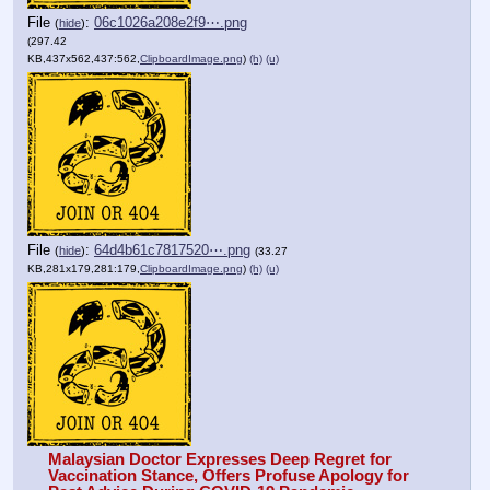
File
:
06c1026a208e2f9⋯.png
(
hide
)
(297.42
KB,437x562,437:562,
ClipboardImage.png
)
(h)
(u)
File
:
64d4b61c7817520⋯.png
(
hide
)
(33.27
KB,281x179,281:179,
ClipboardImage.png
)
(h)
(u)
Malaysian Doctor Expresses Deep Regret for 
Vaccination Stance, Offers Profuse Apology for 