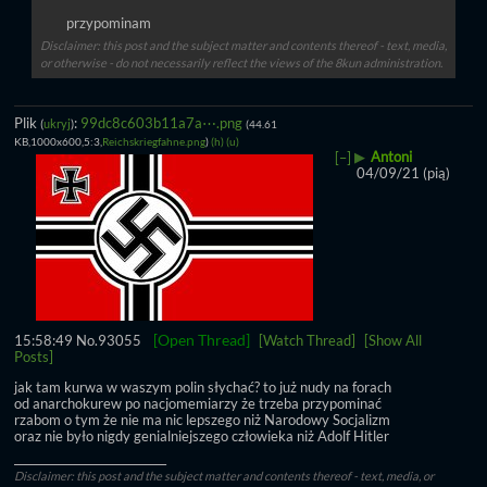
przypominam
Disclaimer: this post and the subject matter and contents thereof - text, media,
or otherwise - do not necessarily reflect the views of the 8kun administration.
Plik
:
99dc8c603b11a7a⋯.png
(
ukryj
)
(44.61
KB,1000x600,5:3,
Reichskriegfahne.png
)
(h)
(u)
▶
Antoni
[–]
04/09/21 (pią)
[Open Thread]
15:58:49
No.
93055
[Watch Thread]
[Show All
Posts]
jak tam kurwa w waszym polin słychać? to już nudy na forach 
od anarchokurew po nacjomemiarzy że trzeba przypominać 
rzabom o tym że nie ma nic lepszego niż Narodowy Socjalizm 
oraz nie było nigdy genialniejszego człowieka niż Adolf Hitler
____________________________
Disclaimer: this post and the subject matter and contents thereof - text, media, or