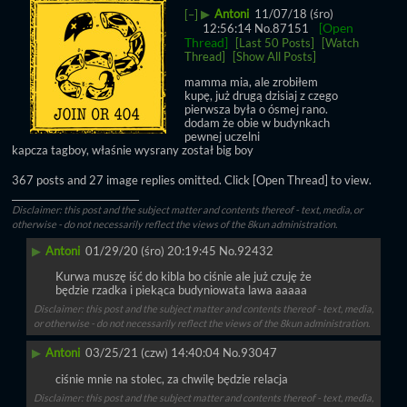
▶
Antoni
11/07/18 (śro)
[–]
[Open
12:56:14
No.
87151
Thread]
[Last 50 Posts]
[Watch
Thread]
[Show All Posts]
mamma mia, ale zrobiłem 
kupę, już drugą dzisiaj z czego 
pierwsza była o ósmej rano. 
dodam że obie w budynkach 
pewnej uczelni
kapcza tagboy, właśnie wysrany został big boy
367 posts and 27 image replies omitted. Click [Open Thread] to view.
____________________________
Disclaimer: this post and the subject matter and contents thereof - text, media, or
otherwise - do not necessarily reflect the views of the 8kun administration.
▶
Antoni
01/29/20 (śro) 20:19:45
No.
92432
Kurwa muszę iść do kibla bo ciśnie ale już czuję że 
będzie rzadka i piekąca budyniowata lawa aaaaa
Disclaimer: this post and the subject matter and contents thereof - text, media,
or otherwise - do not necessarily reflect the views of the 8kun administration.
▶
Antoni
03/25/21 (czw) 14:40:04
No.
93047
ciśnie mnie na stolec, za chwilę będzie relacja
Disclaimer: this post and the subject matter and contents thereof - text, media,