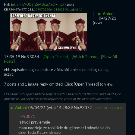
Plik
:
c900af2e48ca7ad⋯.jpg
(
ukryj
)
(150.3
KB,954x476,477:238,
1590702506458343340.jpg
)
(h)
(u)
▶
Antoni
[–]
04/29/21
(czw)
[Open Thread]
15:35:19
No.
93064
[Watch Thread]
[Show All
Posts]
ehh zapisałem się na mature z filozofii a nie chce mi się na nią 
uczyć
7 posts and 1 image reply omitted. Click [Open Thread] to view.
____________________________
Disclaimer: this post and the subject matter and contents thereof - text, media, or
otherwise - do not necessarily reflect the views of the 8kun administration.
▶
Antoni
05/04/21 (wto) 14:28:39
No.
93072
>>93073
>>93074
>>93071
łatwo i przyjemnie
mam nadzieję że robiliście drugi temat i odwołanie do 
dzieł Teda Kaczyńskiego