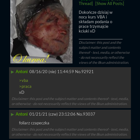
Thread]
[Show All Posts]
Dokończe dzisiaj w 
nocy kurs VBA i 
składam podania o 
prace trzymajcie 
kciuki xD
____________________________
Disclaimer: this post and the
subject matter and contents
thereof - text, media, or otherwise
- do not necessarily reflect the
views of the 8kun administration.
▶
Antoni
08/16/20 (nie) 11:44:59
No.
92921
>vba
>praca
xD
Disclaimer: this post and the subject matter and contents thereof - text, media,
or otherwise - do not necessarily reflect the views of the 8kun administration.
▶
Antoni
01/21/21 (czw) 23:12:06
No.
93037
foliarz czapeczka
Disclaimer: this post and the subject matter and contents thereof - text, media,
or otherwise - do not necessarily reflect the views of the 8kun administration.