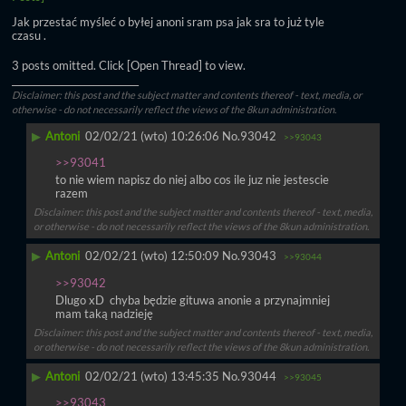
Jak przestać myśleć o byłej anoni sram psa jak sra to już tyle 
czasu .
3 posts omitted. Click [Open Thread] to view.
____________________________
Disclaimer: this post and the subject matter and contents thereof - text, media, or
otherwise - do not necessarily reflect the views of the 8kun administration.
▶
Antoni
02/02/21 (wto) 10:26:06
No.
93042
>>93043
>>93041
to nie wiem napisz do niej albo cos ile juz nie jestescie 
razem
Disclaimer: this post and the subject matter and contents thereof - text, media,
or otherwise - do not necessarily reflect the views of the 8kun administration.
▶
Antoni
02/02/21 (wto) 12:50:09
No.
93043
>>93044
>>93042
Dlugo xD  chyba będzie gituwa anonie a przynajmniej 
mam taką nadzieję
Disclaimer: this post and the subject matter and contents thereof - text, media,
or otherwise - do not necessarily reflect the views of the 8kun administration.
▶
Antoni
02/02/21 (wto) 13:45:35
No.
93044
>>93045
>>93043