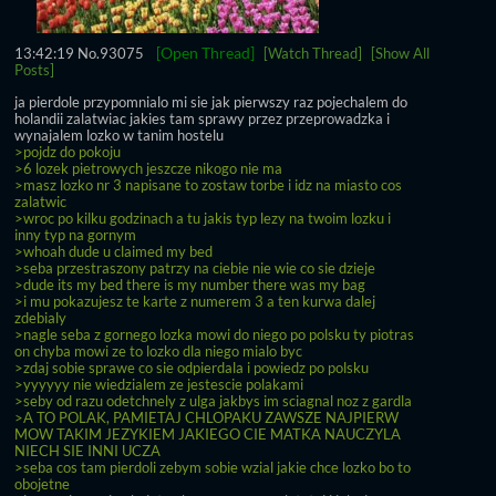
[Open Thread]
13:42:19
No.
93075
[Watch Thread]
[Show All
Posts]
ja pierdole przypomnialo mi sie jak pierwszy raz pojechalem do 
holandii zalatwiac jakies tam sprawy przez przeprowadzka i 
wynajalem lozko w tanim hostelu
>pojdz do pokoju
>6 lozek pietrowych jeszcze nikogo nie ma
>masz lozko nr 3 napisane to zostaw torbe i idz na miasto cos 
zalatwic
>wroc po kilku godzinach a tu jakis typ lezy na twoim lozku i 
inny typ na gornym
>whoah dude u claimed my bed
>seba przestraszony patrzy na ciebie nie wie co sie dzieje
>dude its my bed there is my number there was my bag
>i mu pokazujesz te karte z numerem 3 a ten kurwa dalej 
zdebialy
>nagle seba z gornego lozka mowi do niego po polsku ty piotras 
on chyba mowi ze to lozko dla niego mialo byc
>zdaj sobie sprawe co sie odpierdala i powiedz po polsku
>yyyyyy nie wiedzialem ze jestescie polakami
>seby od razu odetchnely z ulga jakbys im sciagnal noz z gardla
>A TO POLAK, PAMIETAJ CHLOPAKU ZAWSZE NAJPIERW 
MOW TAKIM JEZYKIEM JAKIEGO CIE MATKA NAUCZYLA 
NIECH SIE INNI UCZA
>seba cos tam pierdoli zebym sobie wzial jakie chce lozko bo to 
obojetne