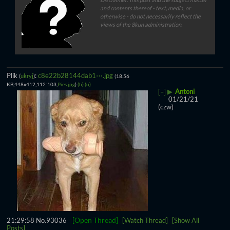
and contents thereof - text, media, or
otherwise - do not necessarily reflect the
views of the 8kun administration.
Plik
:
c8e22b28144dab1⋯.jpg
(
ukryj
)
(18.56
KB,448x412,112:103,
Pies.jpg
)
(h)
(u)
▶
Antoni
[–]
01/21/21
(czw)
[Open Thread]
21:29:58
No.
93036
[Watch Thread]
[Show All
Posts]