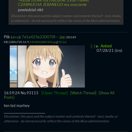
CZARNUCHA JEBANEGO ma znaczenie
powiedział nikt
Disclaimer: this post and the subject matter and contents thereof - text, media,
or otherwise - do not necessarily reflect the views of the 8kun administration.
Plik
:
7e5a423e230070f⋯.jpg
(
ukryj
)
(303.89
KB,1280x720,16:9,
1443062885343.jpg
)
(h)
(u)
▶
Antoni
[–]
07/28/21 (śro)
[Open Thread]
16:59:24
No.
93113
[Watch Thread]
[Show All
Posts]
ten też martwy
____________________________
Disclaimer: this post and the subject matter and contents thereof - text, media, or
otherwise - do not necessarily reflect the views of the 8kun administration.