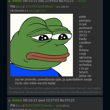
▶
Antoni
08/15/21 (nie) 21:49:02
No.
93123
>>93125
Plik
:
3719923eb9d8eaf⋯.jpg
(
ukryj
)
(20.54
KB,400x400,1:1,
zaba.jpg
)
(h)
(u)
ehhh 
pamięta
m jak 
postował
em tu w 
2013 
kiedy 
szedłem 
do 
licbazy. 
czuję 
ogromną 
nostalgię 
wchodzą
c tu po 
latach. 
jakby nic 
się nie zmieniło. powodzenia opie, ja spierdoliłem swoje 
życie, oby tobie wyszło lepiej
Disclaimer: this post and the subject matter and contents thereof - text, media,
or otherwise - do not necessarily reflect the views of the 8kun administration.
▶
Antoni
08/16/21 (pon) 12:27:01
No.
93125
Plik
:
f03250b032e6c8a⋯.png
(
ukryj
)
(22.11
KB,512x544,16:17,
ClipboardImage.png
)
(h)
(u)