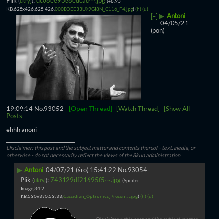
Plik
:
dc08ee93e8edcad⋯.jpg
(
ukryj
)
(48.93
KB,625x426,625:426,
000BOEE33UX9GI8N_C116_F4.jpg
)
(h)
(u)
▶
Antoni
[–]
04/05/21
(pon)
[Open Thread]
19:09:14
No.
93052
[Watch Thread]
[Show All
Posts]
ehhh anoni
____________________________
Disclaimer: this post and the subject matter and contents thereof - text, media, or
otherwise - do not necessarily reflect the views of the 8kun administration.
▶
Antoni
04/07/21 (śro) 15:41:22
No.
93054
Plik
:
743129df21695f5⋯.jpg
(
ukryj
)
(Spoiler
Image,34.2
KB,530x330,53:33,
Cassidian_Optronics_Presen….jpg
)
(h)
(u)
Disclaimer: this post and the subject matter