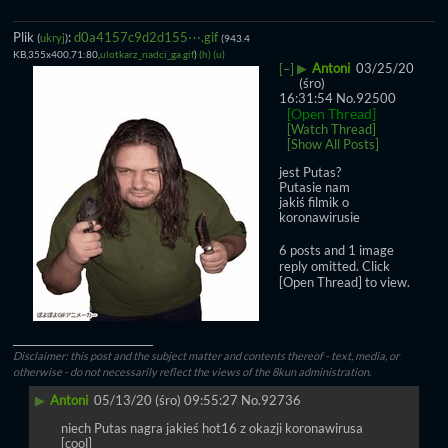
Plik
:
d0a4157c9d2d155⋯.gif
(
ukryj
)
(943.4
KB,355x400,71:80,
ulotkarz_nadci_ga.gif
)
(h)
(u)
▶
Antoni
03/25/20
[–]
(śro)
16:31:54
No.
92500
[Open Thread]
[Watch Thread]
[Show All Posts]
jest Putas?
Putasie nam 
jakiś filmik o 
koronawirusie
6 posts and 1 image
reply omitted. Click
[Open Thread] to view.
____________________________
Disclaimer: this post and the subject matter and contents thereof - text, media, or
otherwise - do not necessarily reflect the views of the 8kun administration.
▶
Antoni
05/13/20 (śro) 09:55:27
No.
92736
niech Putas nagra jakieś hot16 z okazji koronawirusa 
[cool]