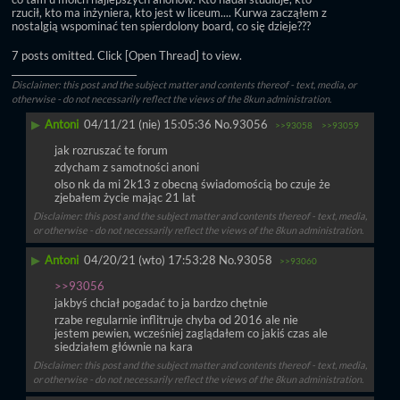
rzucił, kto ma inżyniera, kto jest w liceum.... Kurwa zacząłem z 
nostalgią wspominać ten spierdolony board, co się dzieje???
7 posts omitted. Click [Open Thread] to view.
____________________________
Disclaimer: this post and the subject matter and contents thereof - text, media, or
otherwise - do not necessarily reflect the views of the 8kun administration.
▶
Antoni
04/11/21 (nie) 15:05:36
No.
93056
>>93058
>>93059
jak rozruszać te forum 
zdycham z samotności anoni 
olso nk da mi 2k13 z obecną świadomością bo czuje że 
zjebałem życie mając 21 lat
Disclaimer: this post and the subject matter and contents thereof - text, media,
or otherwise - do not necessarily reflect the views of the 8kun administration.
▶
Antoni
04/20/21 (wto) 17:53:28
No.
93058
>>93060
>>93056
jakbyś chciał pogadać to ja bardzo chętnie
rzabe regularnie inflitruje chyba od 2016 ale nie 
jestem pewien, wcześniej zaglądałem co jakiś czas ale 
siedziałem głównie na kara
Disclaimer: this post and the subject matter and contents thereof - text, media,
or otherwise - do not necessarily reflect the views of the 8kun administration.