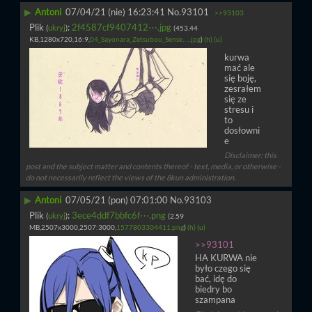
▶
Antoni
07/04/21 (nie) 16:23:41
No.
93101
>>93103
Plik
:
2f4587cf9407412⋯.jpg
(
ukryj
)
(453.44
KB,1280x720,16:9,
04_Sayonara_Zetsubou_Sense….jpg
)
(h)
(u)
kurwa 
mać ale 
się boję, 
zesrałem 
się ze 
stresu i 
to 
dosłowni
e
Disclaimer: this
post and the subject matter and contents thereof - text, media, or otherwise -
do not necessarily reflect the views of the 8kun administration.
▶
Antoni
07/05/21 (pon) 07:01:00
No.
93103
Plik
:
3ece4ddf7bbfc6f⋯.png
(
ukryj
)
(2.59
MB,2507x3000,2507:3000,
1577803304411.png
)
(h)
(u)
>>93101
HA KURWA nie 
było czego się 
bać, idę do 
biedry bo 
szampana