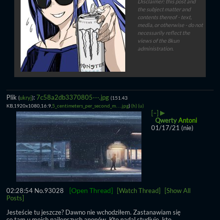
Disclaimer: this post and
the subject matter and
contents thereof - text,
media, or otherwise - do not
necessarily reflect the
views of the 8kun
administration.
Plik
:
7c58a2db3370805⋯.jpg
(
ukryj
)
(151.43
KB,1920x1080,16:9,
5_centimeters_per_second_m….jpg
)
(h)
(u)
▶
[–]
Qwerty
Antoni
01/17/21 (nie)
[Open Thread]
02:28:54
No.
93028
[Watch Thread]
[Show All
Posts]
Jesteście tu jeszcze? Dawno nie wchodziłem. Zastanawiam się 
co tam u moich najlepszych anonów. Kto nadal studiuje, kto 