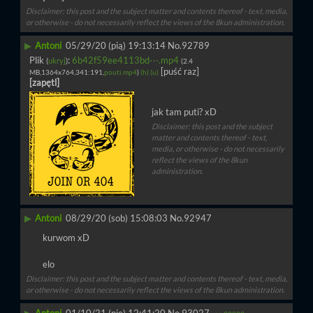
Disclaimer: this post and the subject matter and contents thereof - text, media,
or otherwise - do not necessarily reflect the views of the 8kun administration.
▶
Antoni
05/29/20 (pią) 19:13:14
No.
92789
Plik
:
6b42f59ee4113bd⋯.mp4
(
ukryj
)
(2.4
[puść raz]
MB,1364x764,341:191,
pouti.mp4
)
(h)
(u)
[zapętl]
jak tam puti? xD
Disclaimer: this post and the subject
matter and contents thereof - text,
media, or otherwise - do not necessarily
reflect the views of the 8kun
administration.
▶
Antoni
08/29/20 (sob) 15:08:03
No.
92947
kurwom xD
elo
Disclaimer: this post and the subject matter and contents thereof - text, media,
or otherwise - do not necessarily reflect the views of the 8kun administration.
▶
Antoni
01/10/21 (nie) 12:41:20
No.
93027