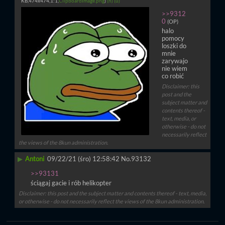
KB,474x474,1:1,
ClipboardImage.png
)
(h)
(u)
>>9312
0
(OP)
halo 
pomocy 
loszki do 
mnie 
zarywajo 
nie wiem 
co robić
Disclaimer: this
post and the
subject matter and
contents thereof -
text, media, or
otherwise - do not
necessarily reflect
the views of the 8kun administration.
▶
Antoni
09/22/21 (śro) 12:58:42
No.
93132
>>93131
ściągaj gacie i rób helikopter
Disclaimer: this post and the subject matter and contents thereof - text, media,
or otherwise - do not necessarily reflect the views of the 8kun administration.