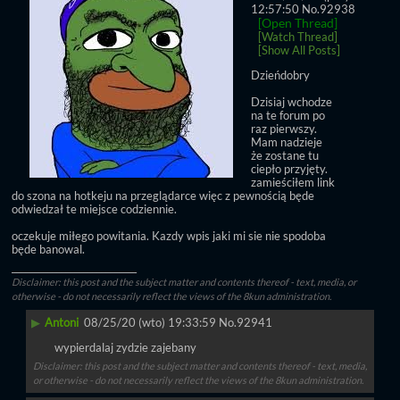
12:57:50
No.
92938
[Open Thread]
[Watch Thread]
[Show All Posts]
Dzieńdobry
Dzisiaj wchodze 
na te forum po 
raz pierwszy. 
Mam nadzieje 
że zostane tu 
ciepło przyjęty. 
zamieściłem link 
do szona na hotkeju na przeglądarce więc z pewnością będe 
odwiedzał te miejsce codziennie. 
oczekuje miłego powitania. Kazdy wpis jaki mi sie nie spodoba 
będe banowal.
____________________________
Disclaimer: this post and the subject matter and contents thereof - text, media, or
otherwise - do not necessarily reflect the views of the 8kun administration.
▶
Antoni
08/25/20 (wto) 19:33:59
No.
92941
wypierdalaj zydzie zajebany
Disclaimer: this post and the subject matter and contents thereof - text, media,
or otherwise - do not necessarily reflect the views of the 8kun administration.