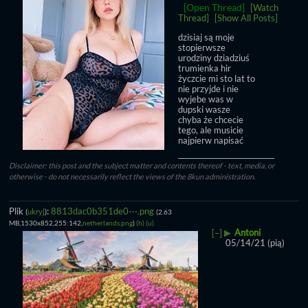
[Open Thread]
[Watch
Thread]
[Show All Posts]
dzisiaj są moje 
stopierwsze 
urodziny dziadziuś 
trumienka hir
życzcie mi sto lat to 
nie przyjde i nie 
wyjebe was w 
dupski wasze
chyba że chcecie 
tego, ale musicie 
najpierw napisać
____________________________
Disclaimer: this post and the subject matter and contents thereof - text, media, or
otherwise - do not necessarily reflect the views of the 8kun administration.
Plik
:
8813dac0b351de0⋯.png
(
ukryj
)
(2.63
MB,1530x852,255:142,
netherlands.png
)
(h)
(u)
▶
Antoni
[–]
05/14/21 (pią)