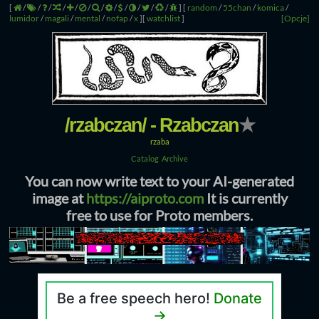
[
/
/
/
/
/
/
/
/
/
/
/
/
]
[
random
/
55chan
/
komica
/
lumidor
/
magali
/
mental
/
nofap
/
x
]
[
watchlist
]
[Opcje]
/rzabczan/ - Rzabczan
★
rzaba
Catalog
Archive
You can now write text to your AI-generated
image at
https://aiproto.com
It is currently
free to use for Proto members.