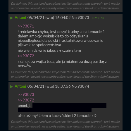
Disclaimer: this post and the subject matter and contents thereof - text, media,
or otherwise - do not necessarily reflect the views of the 8kun administration.
▶
Antoni
05/04/21 (wto) 16:04:02
No.
93073
>>93074
>>93071
średniawka chyba, test dosyć trudny, a na temacie 1 
dałem ambicję wokulskiego do odzyskania 
niepodległości dla polski i raskolnikowa w usuwaniu 
pijawek ze społeczeństwa
nie wiem dziwnie jakoś się czuję z tym
>>93072
szanuje za wujka teda, ale ja miałem za dużą pustkę z 
nerwów
Disclaimer: this post and the subject matter and contents thereof - text, media,
or otherwise - do not necessarily reflect the views of the 8kun administration.
▶
Antoni
05/04/21 (wto) 18:37:56
No.
93074
>>93073
>>93072
anoni, ja 
pisałem maturę dla autystów i tam był jakiś 
inny temat 3 którego inni chyba nie mieli xD
also też myślałem o kaczyńskim i 2 temacie xD
Disclaimer: this post and the subject matter and contents thereof - text, media,
or otherwise - do not necessarily reflect the views of the 8kun administration.