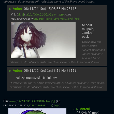
otherwise - do not necessarily reflect the views of the 8kun administration.
▶
Antoni
08/11/21 (śro) 15:08:38
No.
93118
Plik
:
a11755c1561b1ea⋯.png
(
ukryj
)
(1.09
MB,1600x900,16:9,
City_Pop_Plastic_Love_Mari….png
)
(h)
(u)
to obal 
mu pale, 
zamknij 
pysk
Disclaimer: this
post and the
subject matter and
contents thereof -
text, media, or
otherwise - do not necessarily reflect the views of the 8kun administration.
▶
Antoni
08/11/21 (śro) 16:58:13
No.
93119
zależy kogo dzisiaj trolujemy
Disclaimer: this post and the subject matter and contents thereof - text, media,
or otherwise - do not necessarily reflect the views of the 8kun administration.
Plik
:
4907d1337f8fd40⋯.jpg
(
ukryj
)
(9.6
KB,228x221,228:221,
1598021689916.jpg
)
(h)
(u)
▶
Antoni
[–]
08/24/20 (pon)