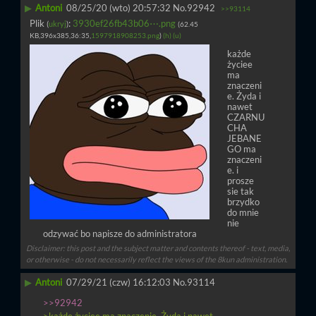
▶
Antoni
08/25/20 (wto) 20:57:32
No.
92942
>>93114
Plik
:
3930ef26fb43b06⋯.png
(
ukryj
)
(62.45
KB,396x385,36:35,
1597918908253.png
)
(h)
(u)
każde 
życiee 
ma 
znaczeni
e. Żyda i 
nawet 
CZARNU
CHA 
JEBANE
GO ma 
znaczeni
e. i 
prosze 
sie tak 
brzydko 
do mnie 
nie 
odzywać bo napisze do administratora
Disclaimer: this post and the subject matter and contents thereof - text, media,
or otherwise - do not necessarily reflect the views of the 8kun administration.
▶
Antoni
07/29/21 (czw) 16:12:03
No.
93114
>>92942
>każde życiee ma znaczenie. Żyda i nawet 