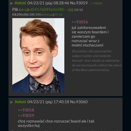
▶
Antoni
04/23/21 (pią) 08:28:46
No.
93059
>>93060
Plik
:
d5417e049a3a58b⋯.jpg
(
ukryj
)
(15.13
KB,200x286,100:143,
keven.jpg
)
(h)
(u)
>>93056
już zainteresowałem 
się waszym boardem i 
zamierzam go 
rozruszać wraz z 
moimi słuchaczami
Disclaimer: this post and the
subject matter and contents
thereof - text, media, or otherwise -
do not necessarily reflect the views
of the 8kun administration.
▶
Antoni
04/23/21 (pią) 17:40:18
No.
93060
>>93058
>>93059
chcę rozmawiać chce rozruszać board ale i tak 
wszystko huj