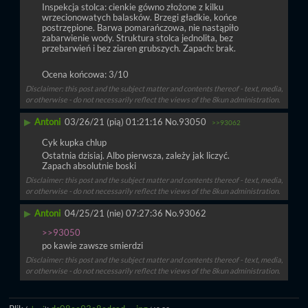
Inspekcja stolca: cienkie gówno złożone z kilku 
wrzecionowatych balasków. Brzegi gładkie, końce 
postrzępione. Barwa pomarańczowa, nie nastąpiło 
zabarwienie wody. Struktura stolca jednolita, bez 
przebarwień i bez ziaren grubszych. Zapach: brak.
Ocena końcowa: 3/10
Disclaimer: this post and the subject matter and contents thereof - text, media,
or otherwise - do not necessarily reflect the views of the 8kun administration.
▶
Antoni
03/26/21 (pią) 01:21:16
No.
93050
>>93062
Cyk kupka chlup
Ostatnia dzisiaj. Albo pierwsza, zależy jak liczyć. 
Zapach absolutnie boski
Disclaimer: this post and the subject matter and contents thereof - text, media,
or otherwise - do not necessarily reflect the views of the 8kun administration.
▶
Antoni
04/25/21 (nie) 07:27:36
No.
93062
>>93050
po kawie zawsze smierdzi
Disclaimer: this post and the subject matter and contents thereof - text, media,
or otherwise - do not necessarily reflect the views of the 8kun administration.