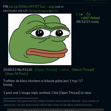
Plik
:
000b5cf499f71aa⋯.png
(
ukryj
)
(168.13
KB,474x387,158:129,
ClipboardImage.png
)
(h)
(u)
▶
Co
[–]
robić?
Antoni
08/12/21 (czw)
[Open Thread]
20:00:53
No.
93120
[Watch Thread]
>>93131
[Show All Posts]
Trafiłem do klasy biochem w licbazie gdzie jest 1 typ i 17 
loszeg.
1 post and 1 image reply omitted. Click [Open Thread] to view.
____________________________
Disclaimer: this post and the subject matter and contents thereof - text, media, or
otherwise - do not necessarily reflect the views of the 8kun administration.