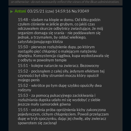
or otherwise - do not necessarily reflect the views of the 8kun administration.
▶
Antoni
03/25/21 (czw) 14:59:16
No.
93049
15:48 - siadam na klopie w domu. Od kilku godzin 
czułem ciśnienie w jelicie grubym, co jakiś czas 
odczuwałem skurcze odbytnicy zwiastujące, że mój 
organizm domaga się srania - nie poddawałem się 
jednak, a trzymałem, by oddać wielkiego, 
satysfakcjonującego klotza
15:50 - pierwsze rozluźnienie dupy, po którym 
nastąpiło pięć chlupnięć o malejącym natężeniu 
dźwięku. Konsystencja ciągliwa, kupa wydostawała się 
z odbytu w powolnym tempie
15:51 - kolejne natarcie na zwieracz. Bezowocny
15:52 - pocisnąłem z całej siły, jedynym efektem tej 
czynności był silny strumień moczu który opuścił 
mojego penis
15:52 - wkrótce po tym dupę szybko opuściły dwa 
rodzyny
15:53 - za pomocą pulsacyjnego zaciskiwania i 
rozluźniania dupska udało mi się wydobyć z siebie 
jeszcze mały samorodek gówna
15:55 - ostatnia próba opróżnienia kichy zakonczona 
pojedynczym, cichym chlupnięciem. Powoli przełączam 
dupę w tryb spoczynku, dając jej chwilę, aby zwieracz 
spowrotem się zacisnął