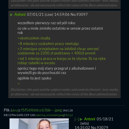
Disclaimer: this post and the subject matter and contents thereof - text, media,
or otherwise - do not necessarily reflect the views of the 8kun administration.
▶
Antoni
07/01/21 (czw) 14:59:06
No.
93097
wszedłem pierwszy raz od pół roku
co sie u mnie zminiło ostatnio w sensie przez ostatni 
rok
>skończyłem studia
>8 miesięcy szukałem pracy neetując
>3 miesiące przejebałem na infolinii chcąc umrzeć 
codziennie za 2200 zł podstawy + 400zł premii
>od 1 miesiąca praca w korpo za te słynne 3k na ręke 
robiąc tabelki w excelu
oprócz tego mój stary przegrał z alkoholizmem i 
wywieźli go do psychuszki raz
ogólnie to jest spoko
>
Disclaimer: this post and the subject matter and contents thereof - text, media,
or otherwise - do not necessarily reflect the views of the 8kun administration.
Plik
:
f5f56f6b6cc63bb⋯.jpeg
(
ukryj
)
(461.28
KB,1290x1600,129:160,
sabrina_nichole4.jpeg
)
(h)
(u)
▶
Antoni
05/18/21
[–]
(wto)
14:35:02
No.
93079