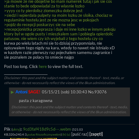
>ja mowie ze nie obojetne bo mam numerek tutaj i jak sie cos 
stanie to bede odpowiadal za to wlasnie lozko
>yyyy co ty pierdolisz ziomeczku dobrze jest
>siedzi i wpierdala pulpety na moim lozku ze sloika, chociaz w 
regulaminie hostelu jest ze nie mozna jesc w pokojach
>pojdz do recepcji poskarzyc sie na sebe
>recepcjonistka przeprasza i daje mi inne lozko w innym pokoju 
ktory byl w ogole pusty i mieszkalem sam i pobiegla opierdolic 
patusow, nie wiem czy ich wyjebali z tego hostelu czy co
kurwa po wielu latach mi sie to dzisiaj przypomnialo, nie 
opisywalem tego nigdy na kara, wtedy to nawet nie istnialo xD 
w kazdym razie pierwszy raz pojechalem samemu zagranice i 
sie poznalem ze polacy to smiecie najgo
Post too long. Click 
here
 to view the full text.
____________________________
Disclaimer: this post and the subject matter and contents thereof - text, media, or
otherwise - do not necessarily reflect the views of the 8kun administration.
▶
Antoni
SAGE!
05/15/21 (sob) 10:30:43
No.
93076
pasta z karagowna
Disclaimer: this post and the subject matter and contents thereof - text, media,
or otherwise - do not necessarily reflect the views of the 8kun administration.
Plik
:
9cd3faf418d9c5d⋯.webm
(
ukryj
)
(521.03
[puść raz]
[zapętl]
KB,320x240,4:3,
putas filozoficzny.webm
)
(h)
(u)