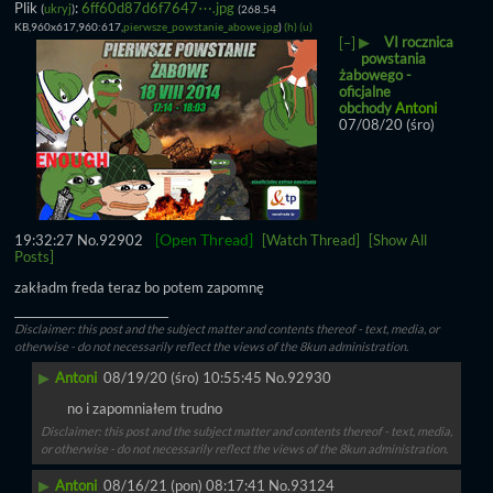
Plik
:
6ff60d87d6f7647⋯.jpg
(
ukryj
)
(268.54
KB,960x617,960:617,
pierwsze_powstanie_abowe.jpg
)
(h)
(u)
▶
VI rocznica
[–]
powstania
żabowego -
oficjalne
obchody
Antoni
07/08/20 (śro)
[Open Thread]
19:32:27
No.
92902
[Watch Thread]
[Show All
Posts]
zakładm freda teraz bo potem zapomnę
____________________________
Disclaimer: this post and the subject matter and contents thereof - text, media, or
otherwise - do not necessarily reflect the views of the 8kun administration.
▶
Antoni
08/19/20 (śro) 10:55:45
No.
92930
no i zapomniałem trudno
Disclaimer: this post and the subject matter and contents thereof - text, media,
or otherwise - do not necessarily reflect the views of the 8kun administration.
▶
Antoni
08/16/21 (pon) 08:17:41
No.
93124