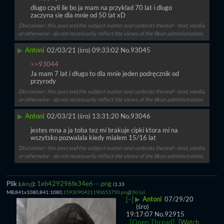
dlugo czyli ile bo ja mam na przyklad 70 lat i dlugo 
zaczyna sie dla mnie od 50 lat xD
Disclaimer: this post and the subject matter and contents thereof - text, media,
or otherwise - do not necessarily reflect the views of the 8kun administration.
▶
Antoni
02/03/21 (śro) 09:33:02
No.
93045
>>93044
Ja mam 7 lat i długo to dla mnie jeden podręcznik od 
przyrody
Disclaimer: this post and the subject matter and contents thereof - text, media,
or otherwise - do not necessarily reflect the views of the 8kun administration.
▶
Antoni
02/03/21 (śro) 13:31:20
No.
93046
jestes mna a ja toba tez mi brakuje cipki ktora mi na 
wszytsko pozwalala kiedy mialem 15/16 lat
Disclaimer: this post and the subject matter and contents thereof - text, media,
or otherwise - do not necessarily reflect the views of the 8kun administration.
Plik
:
1eb429296fe34e6⋯.png
(
ukryj
)
(1.33
MB,841x1080,841:1080,
1593090421190653750.png
)
(h)
(u)
▶
Antoni
07/29/20
[–]
(śro)
19:17:07
No.
92915
[Open Thread]
[Watch