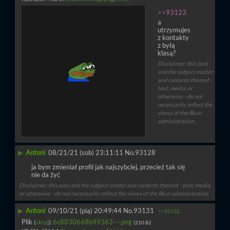
>>93123
a 
utrzymujes
z kontakty 
z byłą 
klasą?
Disclaimer: this post
and the subject matter
and contents thereof -
text, media, or
otherwise - do not
necessarily reflect the
views of the 8kun
administration.
▶
Antoni
08/21/21 (sob) 23:11:11
No.
93128
ja bym zmieniał profil jak najszybciej, przecież tak się 
nie da żyć
Disclaimer: this post and the subject matter and contents thereof - text, media,
or otherwise - do not necessarily reflect the views of the 8kun administration.
▶
Antoni
09/10/21 (pią) 20:49:44
No.
93131
>>93132
Plik
:
6c8830668b49363⋯.png
(
ukryj
)
(210.82