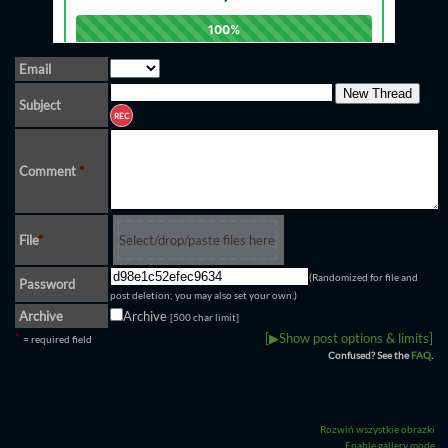
Email
Subject
REC
Comment
*
File
*
Select/drop/paste files here
(Randomized for file and
Password
post deletion; you may also set your own.)
Archive
Archive
[500 char limit]
*
[▶Show post options & limits]
= required field
Confused? See the
FAQ
.
Rozwiń wszystkie obrazki
Enable gallery mode