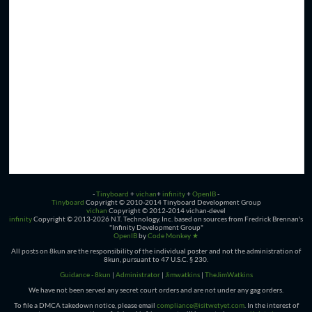
-
Tinyboard
+
vichan
+
infinity
+
OpenIB
-
Tinyboard
Copyright © 2010-2014 Tinyboard Development Group
vichan
Copyright © 2012-2014 vichan-devel
infinity
Copyright © 2013-2026 N.T. Technology, Inc. based on sources from Fredrick Brennan's
"Infinity Development Group"
OpenIB
by
Code Monkey ★
All posts on 8kun are the responsibility of the individual poster and not the administration of
8kun, pursuant to 47 U.S.C. § 230.
Guidance - 8kun
|
Administrator
|
Jimwatkins
|
TheJimWatkins
We have not been served any secret court orders and are not under any gag orders.
To file a DMCA takedown notice, please email
compliance@isitwetyet.com
. In the interest of