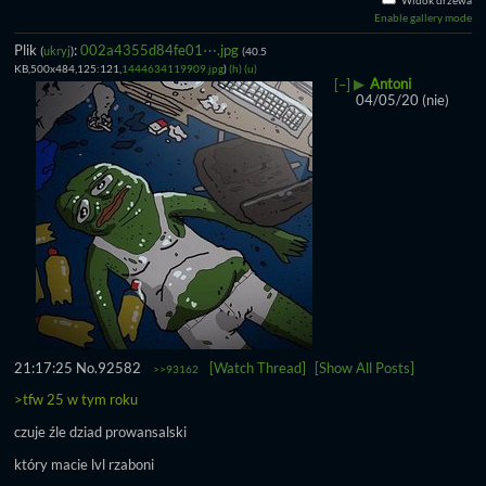
Widok drzewa
Enable gallery mode
Plik
:
002a4355d84fe01⋯.jpg
(
ukryj
)
(40.5
KB,500x484,125:121,
1444634119909.jpg
)
(h)
(u)
▶
Antoni
[–]
04/05/20 (nie)
21:17:25
No.
92582
[Watch Thread]
[Show All Posts]
>>93162
>tfw 25 w tym roku
czuje źle dziad prowansalski
który macie lvl rzaboni