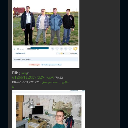
Plik
:
(
ukryj
)
612b61120b9fd29⋯.jpg
(70.22
KB,666x663,222:221,
z_komputerem.jpg
)
(h)
(u)