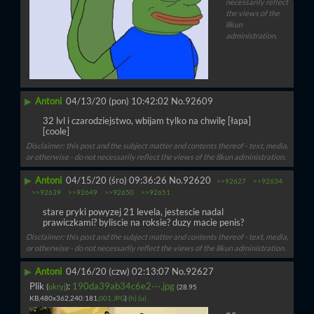
necessarily reflect
the views of the
8kun
administration.
▶
Antoni
04/13/20 (pon) 10:42:02
No.
92609
32 lvl i czarodziejstwo, wbijam tylko na chwilę [łapa]
[coole]
Disclaimer: this post and the subject matter and contents thereof - text, media,
or otherwise - do not necessarily reflect the views of the 8kun administration.
▶
Antoni
04/15/20 (śro) 09:36:26
No.
92620
>>92627
>>92634
>>92639
>>92649
>>92650
>>92651
stare pryki powyzej 21 levela, jestescie nadal 
prawiczkami? byliscie na roksie? duzy macie penis?
Disclaimer: this post and the subject matter and contents thereof - text, media,
or otherwise - do not necessarily reflect the views of the 8kun administration.
▶
Antoni
04/16/20 (czw) 02:13:07
No.
92627
Plik
:
190da39ab34c6e2⋯.jpg
(
ukryj
)
(28.95
KB,480x362,240:181,
001.JPG
)
(h)
(u)