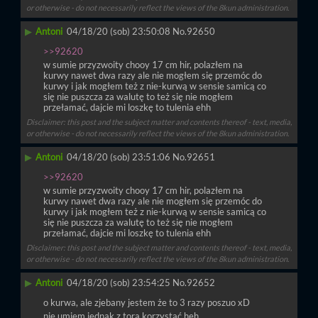
or otherwise - do not necessarily reflect the views of the 8kun administration.
▶
Antoni
04/18/20 (sob) 23:50:08
No.
92650
>>92620
w sumie przyzwoity chooy 17 cm hir, polazłem na 
kurwy nawet dwa razy ale nie mogłem się przemóc do 
kurwy i jak mogłem też z nie-kurwą w sensie samicą co 
się nie puszcza za walutę to też się nie mogłem 
przełamać, dajcie mi loszkę to tulenia ehh
Disclaimer: this post and the subject matter and contents thereof - text, media,
or otherwise - do not necessarily reflect the views of the 8kun administration.
▶
Antoni
04/18/20 (sob) 23:51:06
No.
92651
>>92620
w sumie przyzwoity chooy 17 cm hir, polazłem na 
kurwy nawet dwa razy ale nie mogłem się przemóc do 
kurwy i jak mogłem też z nie-kurwą w sensie samicą co 
się nie puszcza za walutę to też się nie mogłem 
przełamać, dajcie mi loszkę to tulenia ehh
Disclaimer: this post and the subject matter and contents thereof - text, media,
or otherwise - do not necessarily reflect the views of the 8kun administration.
▶
Antoni
04/18/20 (sob) 23:54:25
No.
92652
o kurwa, ale zjebany jestem że to 3 razy poszuo xD
nie umiem jednak z tora korzystać heh