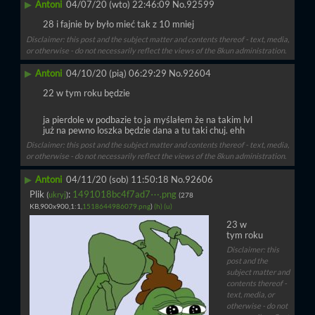
▶
Antoni
04/07/20 (wto) 22:46:09
No.
92599
28 i fajnie by było mieć tak z 10 mniej
Disclaimer: this post and the subject matter and contents thereof - text, media,
or otherwise - do not necessarily reflect the views of the 8kun administration.
▶
Antoni
04/10/20 (pią) 06:29:29
No.
92604
22 w tym roku będzie
ja pierdole w podbazie to ja myślałem że na takim lvl 
już na pewno loszka będzie dana a tu taki chuj. ehh
Disclaimer: this post and the subject matter and contents thereof - text, media,
or otherwise - do not necessarily reflect the views of the 8kun administration.
▶
Antoni
04/11/20 (sob) 11:50:18
No.
92606
Plik
:
1491018bc4f7ad7⋯.png
(
ukryj
)
(278
KB,900x900,1:1,
1518644986079.png
)
(h)
(u)
23 w 
tym roku
Disclaimer: this
post and the
subject matter and
contents thereof -
text, media, or
otherwise - do not