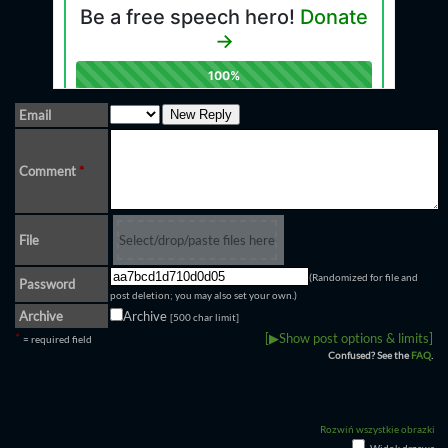
Email
Comment
*
File
Select/drop/paste files here
(Randomized for file and
Password
post deletion; you may also set your own.)
Archive
Archive
[500 char limit]
*
[▶Show post options & limits]
= required field
Confused? See the
FAQ
.
Rozwiń wszystkie obrazki