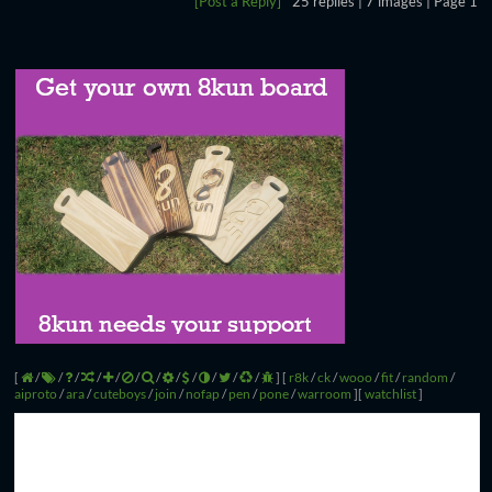
[Post a Reply]
25
replies |
7
images |
Page
1
[
/
/
/
/
/
/
/
/
/
/
/
/
]
[
r8k
/
ck
/
wooo
/
fit
/
random
/
aiproto
/
ara
/
cuteboys
/
join
/
nofap
/
pen
/
pone
/
warroom
]
[
watchlist
]