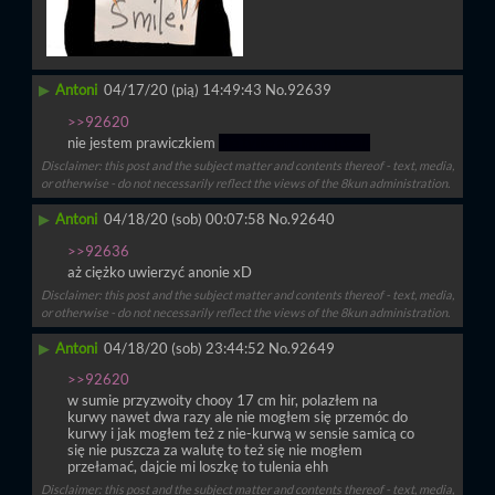
▶
Antoni
04/17/20 (pią) 14:49:43
No.
92639
>>92620
nie jestem prawiczkiem 
ale tylko analnym [cool]
Disclaimer: this post and the subject matter and contents thereof - text, media,
or otherwise - do not necessarily reflect the views of the 8kun administration.
▶
Antoni
04/18/20 (sob) 00:07:58
No.
92640
>>92636
aż ciężko uwierzyć anonie xD
Disclaimer: this post and the subject matter and contents thereof - text, media,
or otherwise - do not necessarily reflect the views of the 8kun administration.
▶
Antoni
04/18/20 (sob) 23:44:52
No.
92649
>>92620
w sumie przyzwoity chooy 17 cm hir, polazłem na 
kurwy nawet dwa razy ale nie mogłem się przemóc do 
kurwy i jak mogłem też z nie-kurwą w sensie samicą co 
się nie puszcza za walutę to też się nie mogłem 
przełamać, dajcie mi loszkę to tulenia ehh
Disclaimer: this post and the subject matter and contents thereof - text, media,