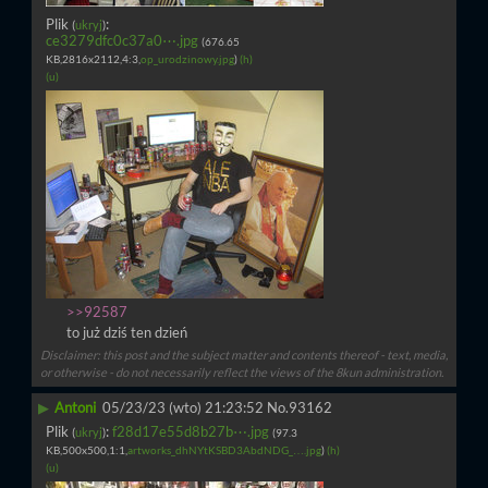
Plik
:
(
ukryj
)
ce3279dfc0c37a0⋯.jpg
(676.65
KB,2816x2112,4:3,
op_urodzinowy.jpg
)
(h)
(u)
>>92587
to już dziś ten dzień
Disclaimer: this post and the subject matter and contents thereof - text, media,
or otherwise - do not necessarily reflect the views of the 8kun administration.
▶
Antoni
05/23/23 (wto) 21:23:52
No.
93162
Plik
:
f28d17e55d8b27b⋯.jpg
(
ukryj
)
(97.3
KB,500x500,1:1,
artworks_dhNYtKSBD3AbdNDG_….jpg
)
(h)
(u)