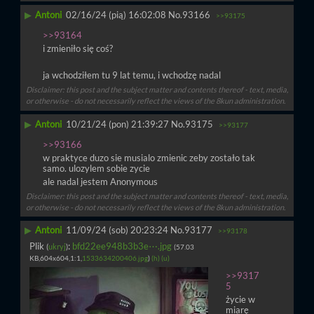
▶
Antoni
02/16/24 (pią) 16:02:08
No.
93166
>>93175
>>93164
i zmieniło się coś?
ja wchodziłem tu 9 lat temu, i wchodzę nadal
Disclaimer: this post and the subject matter and contents thereof - text, media,
or otherwise - do not necessarily reflect the views of the 8kun administration.
▶
Antoni
10/21/24 (pon) 21:39:27
No.
93175
>>93177
>>93166
w praktyce duzo sie musialo zmienic zeby zostało tak 
samo. ulozylem sobie zycie
ale nadal jestem Anonymous
Disclaimer: this post and the subject matter and contents thereof - text, media,
or otherwise - do not necessarily reflect the views of the 8kun administration.
▶
Antoni
11/09/24 (sob) 20:23:24
No.
93177
>>93178
Plik
:
bfd22ee948b3b3e⋯.jpg
(
ukryj
)
(57.03
KB,604x604,1:1,
1533634200406.jpg
)
(h)
(u)
>>9317
5
życie w 
miarę 