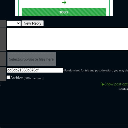
Select/drop/paste files here
(Randomized for file and post deletion; you may al
Archive
[500 char limit]
[▶Show post opti
ld
Confus