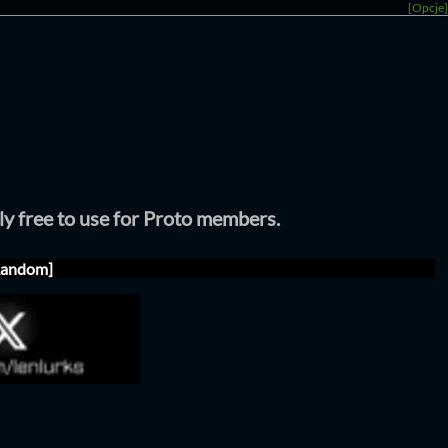
[Opcje]
tly free to use for Proto members.
Random]