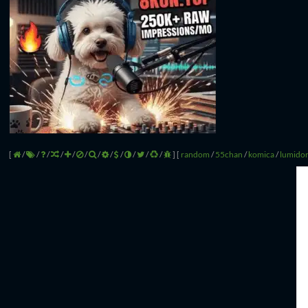
[
/
/
/
/
/
/
/
/
/
/
/
/
]
[
random
/
55chan
/
komica
/
lumido