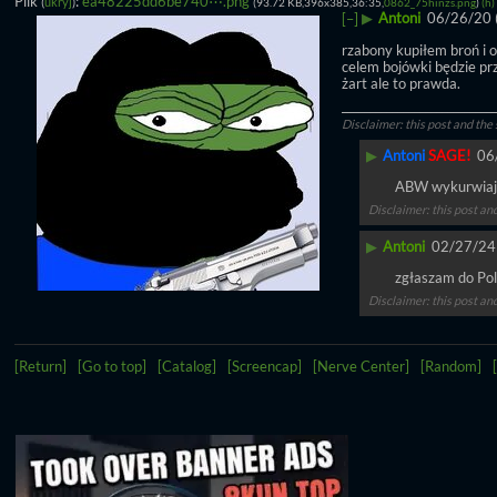
Plik
:
ea48225dd6be740⋯.png
(
ukryj
)
(93.72 KB,396x385,36:35,
0862_75hinzs.png
)
(h)
▶
Antoni
06/26/20 (
[–]
rzabony kupiłem broń i o
celem bojówki będzie prz
żart ale to prawda.
____________________________
Disclaimer: this post and the 
▶
Antoni
SAGE!
06
ABW wykurwiaj
Disclaimer: this post an
▶
Antoni
02/27/24 
zgłaszam do Poli
Disclaimer: this post an
[Return]
[Go to top]
[Catalog]
[Screencap]
[Nerve Center]
[Random]