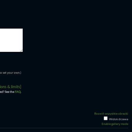
so set your own.)
ons & limits]
ed? See the
FAQ
.
Rozwiń wszystkie obrazki
Widok drzewa
Enable gallery mode