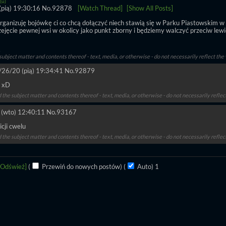
(u)
pią) 19:30:16
No.
92878
[Watch Thread]
[Show All Posts]
rganizuję bojówkę ci co chcą dołączyć niech stawią się w Parku Piastowskim w 
ejęcie pewnej wsi w okolicy jako punkt zborny i będziemy walczyć przeciw lewic
subject matter and contents thereof - text, media, or otherwise - do not necessarily reflect the
/26/20 (pią) 19:34:41
No.
92879
 xD
d the subject matter and contents thereof - text, media, or otherwise - do not necessarily refle
(wto) 12:40:11
No.
93167
cji cwelu
d the subject matter and contents thereof - text, media, or otherwise - do not necessarily refle
[Odśwież]
(
Przewiń do nowych postów)
(
Auto)
Aktualizowanie...