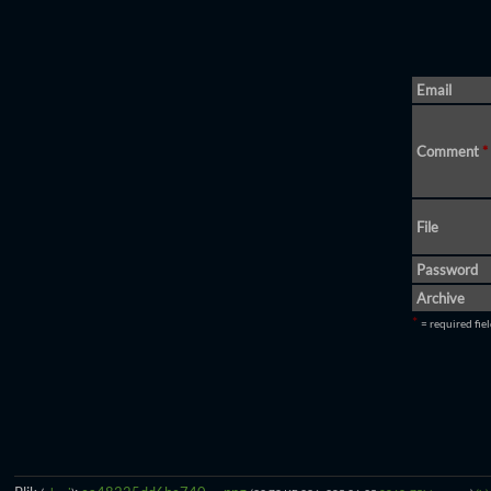
Email
Comment
*
File
Password
Archive
*
= required fie