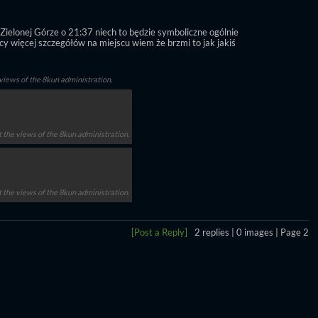
Zielonej Górze o 21:37 niech to będzie symboliczne ogólnie 
y więcej szczegółów na miejscu wiem że brzmi to jak jakiś 
 views of the 8kun administration.
ct the views of the 8kun administration.
ct the views of the 8kun administration.
[Post a Reply]
2
replies |
0
images |
Page
2