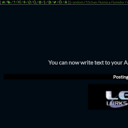
[
/
/
/
/
/
/
/
/
/
/
/
/
]
[
random
/
55chan
/
komica
/
lumidor
/
You can now write text to your 
Postin