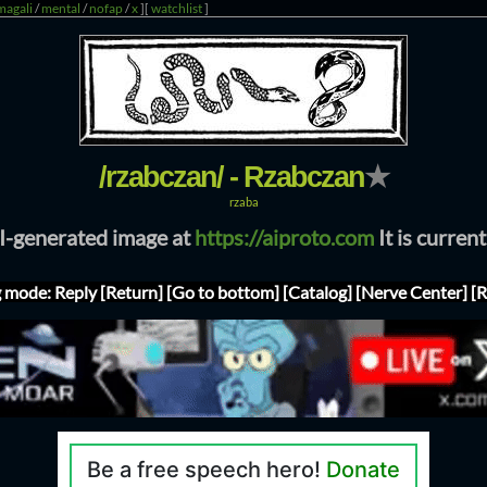
magali
/
mental
/
nofap
/
x
]
[
watchlist
]
/rzabczan/ - Rzabczan
★
rzaba
AI-generated image at
https://aiproto.com
It is curren
g mode: Reply
[Return]
[Go to bottom]
[Catalog]
[Nerve Center]
[