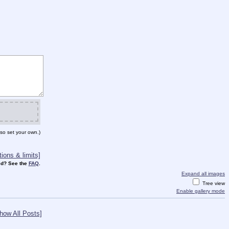
so set your own.)
ions & limits]
d? See the
FAQ
.
Expand all images
Tree view
Enable gallery mode
how All Posts]