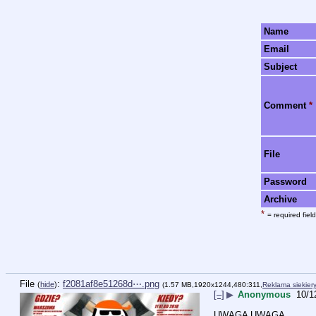
Name
Email
Subject
Comment
*
File
Password
Archive
*
= required field
File
:
f2081af8e51268d⋯.png
(
hide
)
(1.57 MB,1920x1244,480:311,
Reklama siekier
[–]
▶
Anonymous
10/1
UWAGA UWAGA