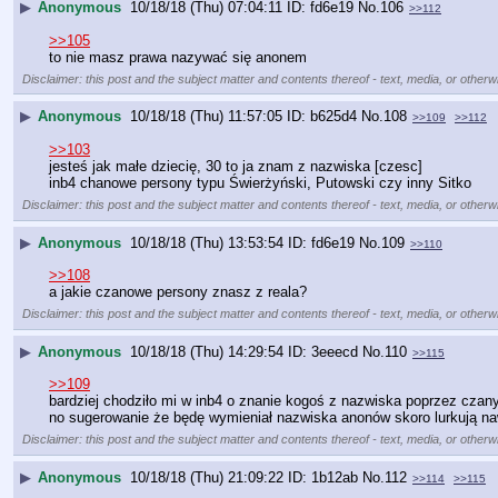
▶
Anonymous
10/18/18 (Thu) 07:04:11
fd6e19
No.
106
>>112
>>105
to nie masz prawa nazywać się anonem
Disclaimer: this post and the subject matter and contents thereof - text, media, or otherwi
▶
Anonymous
10/18/18 (Thu) 11:57:05
b625d4
No.
108
>>109
>>112
>>103
jesteś jak małe dziecię, 30 to ja znam z nazwiska [czesc]
inb4 chanowe persony typu Świerżyński, Putowski czy inny Sitko
Disclaimer: this post and the subject matter and contents thereof - text, media, or otherwi
▶
Anonymous
10/18/18 (Thu) 13:53:54
fd6e19
No.
109
>>110
>>108
a jakie czanowe persony znasz z reala?
Disclaimer: this post and the subject matter and contents thereof - text, media, or otherwi
▶
Anonymous
10/18/18 (Thu) 14:29:54
3eeecd
No.
110
>>115
>>109
bardziej chodziło mi w inb4 o znanie kogoś z nazwiska poprzez czany
no sugerowanie że będę wymieniał nazwiska anonów skoro lurkują naw
Disclaimer: this post and the subject matter and contents thereof - text, media, or otherwi
▶
Anonymous
10/18/18 (Thu) 21:09:22
1b12ab
No.
112
>>114
>>115