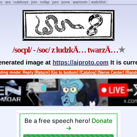
to
/
ara
/
cuteboys
/
join
/
nofap
/
pen
/
pone
/
warroom
]
[
watchlist
]
/socpl/ - /soc/ z ludzkÄ… twarzÄ…
★
generated image at
https://aiproto.com
It is cur
ting mode: Reply
[Return]
[Go to bottom]
[Catalog]
[Nerve Center]
[Rand