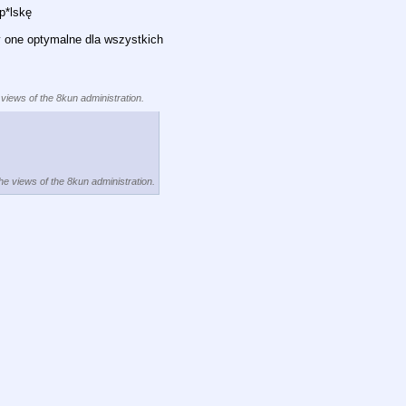
p*lskę
y one optymalne dla wszystkich
 views of the 8kun administration.
the views of the 8kun administration.