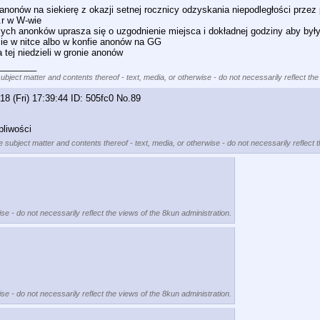
onów na siekierę z okazji setnej rocznicy odzyskania niepodległości przez 
.r w W-wie
cych anonków uprasza się o uzgodnienie miejsca i dokładnej godziny aby był
cie w nitce albo w konfie anonów na GG
tej niedzieli w gronie anonów
________
subject matter and contents thereof - text, media, or otherwise - do not necessarily reflect the
18 (Fri) 17:39:44
505fc0
No.
89
pliwości
e subject matter and contents thereof - text, media, or otherwise - do not necessarily reflect 
se - do not necessarily reflect the views of the 8kun administration.
se - do not necessarily reflect the views of the 8kun administration.