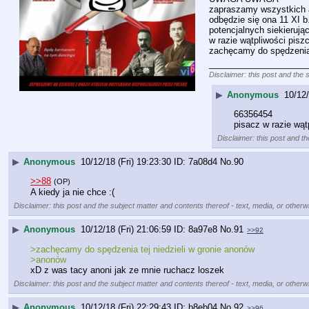
zapraszamy wszystkich an
odbędzie się ona 11 XI b
potencjalnych siekierują
w razie wątpliwości pisz
zachęcamy do spędzenia 
____________________
Disclaimer: this post and the 
▶
Anonymous
10/12/
66356454
pisacz w razie wąt
Disclaimer: this post and th
▶
Anonymous
10/12/18 (Fri) 19:23:30
7a08d4
No.
90
>>88
(OP)
A kiedy ja nie chce :(
Disclaimer: this post and the subject matter and contents thereof - text, media, or otherwi
▶
Anonymous
10/12/18 (Fri) 21:06:59
8a97e8
No.
91
>>92
>zachęcamy do spędzenia tej niedzieli w gronie anonów
>anonów
xD z was tacy anoni jak ze mnie ruchacz loszek
Disclaimer: this post and the subject matter and contents thereof - text, media, or otherwi
▶
Anonymous
10/12/18 (Fri) 22:29:43
b8eb04
No.
92
>>96