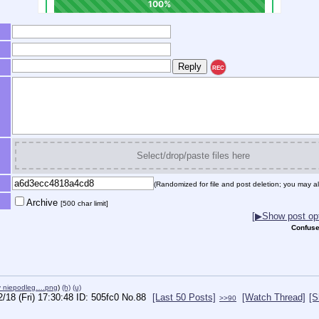
REC
Select/drop/paste files here
(Randomized for file and post deletion; you may al
Archive
[500 char limit]
[▶Show post opt
Confuse
y niepodleg….png
)
(h)
(u)
2/18 (Fri) 17:30:48
505fc0
No.
88
[Last 50 Posts]
[Watch Thread]
[S
>>90