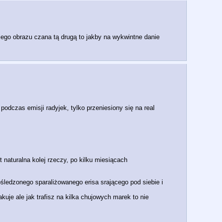
go obrazu czana tą drugą to jakby na wykwintne danie 
dczas emisji radyjek, tylko przeniesiony się na real
 naturalna kolej rzeczy, po kilku miesiącach 
śledzonego sparaliżowanego erisa srającego pod siebie i 
uje ale jak trafisz na kilka chujowych marek to nie 