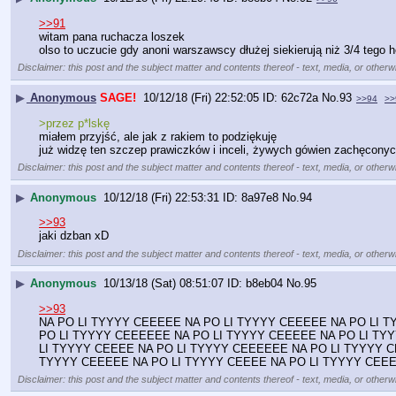
>>91
witam pana ruchacza loszek
olso to uczucie gdy anoni warszawscy dłużej siekierują niż 3/4 tego 
Disclaimer: this post and the subject matter and contents thereof - text, media, or otherwi
▶
Anonymous
SAGE!
10/12/18 (Fri) 22:52:05
62c72a
No.
93
>>94
>>
>przez p*lskę
miałem przyjść, ale jak z rakiem to podziękuję 
już widzę ten szczep prawiczków i inceli, żywych gówien zachęconyc
Disclaimer: this post and the subject matter and contents thereof - text, media, or otherwi
▶
Anonymous
10/12/18 (Fri) 22:53:31
8a97e8
No.
94
>>93
jaki dzban xD
Disclaimer: this post and the subject matter and contents thereof - text, media, or otherwi
▶
Anonymous
10/13/18 (Sat) 08:51:07
b8eb04
No.
95
>>93
NA PO LI TYYYY CEEEEE NA PO LI TYYYY CEEEEE NA PO LI T
PO LI TYYYY CEEEEEE NA PO LI TYYYY CEEEEE NA PO LI TY
LI TYYYY CEEEE NA PO LI TYYYY CEEEEEE NA PO LI TYYYY C
TYYYY CEEEEE NA PO LI TYYYY CEEEE NA PO LI TYYYY CEEE
Disclaimer: this post and the subject matter and contents thereof - text, media, or otherwi