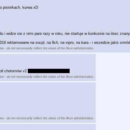
po pisiorkach, kurwa xD
du i widze sie z nimi pare razy w roku, nie startuje w konkursie na ilosc zna
2018 reklamowane na socpl, na 8ch, na vipro, na kara - i wszedzie jakis smró
se - do not necessarily reflect the views of the 8kun administration.
bił chotomów v2 
panie oskarze fokstrocie
se - do not necessarily reflect the views of the 8kun administration.
se - do not necessarily reflect the views of the 8kun administration.