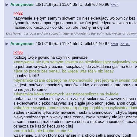
▶
Anonymous
10/13/18 (Sat) 11:04:35
8a97e8
No.
96
>>97
>>92
nazywanie się tym samym słowem co niesiekierujący wojownicy bez to
dynamika czana opartego na anonimowości jest jedyna w swoim rodzaj
napierdolić keczupu - co kto lubi, ale trochę mi cię żal
Disclaimer: this post and the subject matter and contents thereof - text, media, or otherwi
▶
Anonymous
10/13/18 (Sat) 11:24:55
b8eb04
No.
97
>>98
>>103
>>96
rozłóżę twoje gówno na czynniki pierwsze
>nazywanie się tym samym słowem co niesiekierujący wojownicy be
to jest porównywalny poziom socjalizacji do zakładania gaci na łeb
>jest po prostu bez sensu, bo więcej was różni niż łączy
co niby dzieli?
>dynamika czana opartego na anonimowości jest jedyna w swoim rod
nie jest, porównaj chociażby anonów z kiwi z anonami z kara oraz z 
to nie jest to samo
>dynamika kółka znajomych jest najpospolitsza na świecie 
funfact: anoni siekierujący zanim zaczęli siekierować zazwyczaj się ni
siekierowania ciężko nazywać się ciągle jako anon jeden, anon drugi
>skażanie swojego obrazu czana tą drugą to jakby na wykwintne dani
żadne skażanie tylko zdejmowanie maski anonimowości, chyba lepiej w
niewychodzącego z piwnicy oraz czana. życie niestety nie jest czarn
a sami anoni są różnorodni i równie dobrze możesz napierdolić keczup
oznacza że każdy keczup to chuj
>co kto lubi, ale trochę mi cię żal
wzajemnie, t. anon który poznał się irl z około setką anonów [cool]