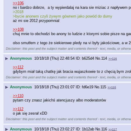
>>106
no i bardzo dobrze,  a ty wypierdalaj na kara sie miziac z napływem 
>2018
>bycie anonem czyli żywym gównem jako powód do dumy
aż mi sie 2012 przypomnial
>>108
chuj mnie to obchodzi bo anony to ludzie z ktorymi sobie pisze na ga
olso smutłem z tego że siekierowe pledy na vi były jakościowe, a w 
Disclaimer: this post and the subject matter and contents thereof - text, media, or otherwi
▶
Anonymous
10/18/18 (Thu) 22:48:54
b625d4
No.
114
>>116
>>112
gdybym miał taką chatkę jak bracia wujaszkowie to z chęcią bym zro
Disclaimer: this post and the subject matter and contents thereof - text, media, or otherwi
▶
Anonymous
10/18/18 (Thu) 23:01:07
fd6e19
No.
115
>>116
>>110
pytam czy znasz jakichś atencjuszy albo moderatorów
>>112
o jak się zesrał xDD
Disclaimer: this post and the subject matter and contents thereof - text, media, or otherwi
▶
Anonymous
10/18/18 (Thu) 23:02:27
1b12ab
No.
116
>>117