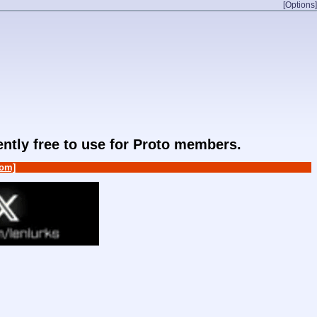
[Options]
rently free to use for Proto members.
om]