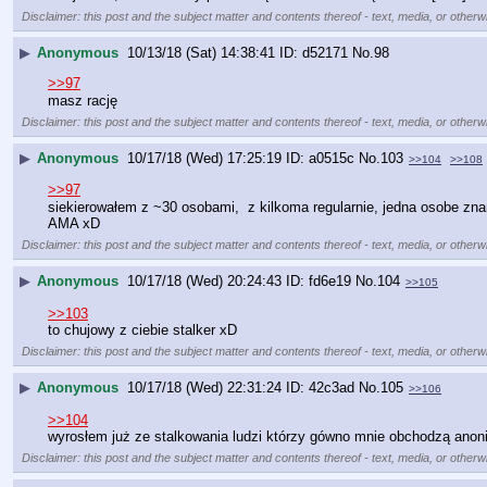
Disclaimer: this post and the subject matter and contents thereof - text, media, or otherwi
▶
Anonymous
10/13/18 (Sat) 14:38:41
d52171
No.
98
>>97
masz rację
Disclaimer: this post and the subject matter and contents thereof - text, media, or otherwi
▶
Anonymous
10/17/18 (Wed) 17:25:19
a0515c
No.
103
>>104
>>108
>>97
siekierowałem z ~30 osobami,  z kilkoma regularnie, jedna osobe zna
AMA xD
Disclaimer: this post and the subject matter and contents thereof - text, media, or otherwi
▶
Anonymous
10/17/18 (Wed) 20:24:43
fd6e19
No.
104
>>105
>>103
to chujowy z ciebie stalker xD
Disclaimer: this post and the subject matter and contents thereof - text, media, or otherwi
▶
Anonymous
10/17/18 (Wed) 22:31:24
42c3ad
No.
105
>>106
>>104
wyrosłem już ze stalkowania ludzi którzy gówno mnie obchodzą anon
Disclaimer: this post and the subject matter and contents thereof - text, media, or otherwi