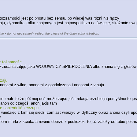
żsamości jest po prostu bez sensu, bo więcej was różni niż łączy
u, dynamika kółka znajomych jest najpospolitsza na świecie, skażanie swoje
se - do not necessarily reflect the views of the 8kun administration.
z tożsamości
 i wrzucania zdjęć jako WOJOWNICY SPIERDOLENIA albo znania się z głosów po
zaju
anonami z wilna, anonami z gondolczana i anonami z vihuja
e znali. to że później coś może zajść jeśli relacja przebiega pomyślnie to jest
, anon od czegoś, anon jakiś tam
e napierdolić keczupu 
iedzieć z kim się siedzi zamiast wierzyć w idylliczny obraz anona czyli upo
e
em marki z kciuka a równie dobrze z pudliszek. to już zależy co tobie posmak