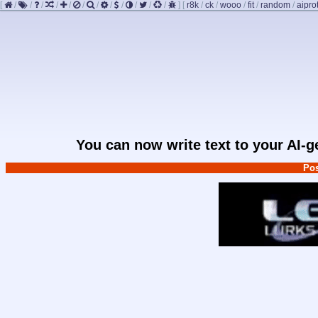
[
/
/
/
/
/
/
/
/
/
/
/
/
]
[
r8k
/
ck
/
wooo
/
fit
/
random
/
aipro
You can now write text to your AI-
Pos